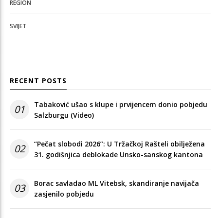
REGION
SVIJET
RECENT POSTS
Tabaković ušao s klupe i prvijencem donio pobjedu
01
Salzburgu (Video)
“Pečat slobodi 2026”: U Tržačkoj Rašteli obilježena
02
31. godišnjica deblokade Unsko-sanskog kantona
Borac savladao ML Vitebsk, skandiranje navijača
03
zasjenilo pobjedu