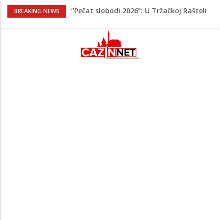
“Pečat slobodi 2026”: U Tržačkoj Rašteli
BREAKING NEWS
obilježena 31. godišnjica deblokade
Unsko-sanskog kantona
Porodica iz Krajine u centru afere,
gradonačelnik Kelna pokrenuo istragu
Čestitka povodom Dana Grada Cazina
Velika Kladuša pod udarom požara:
Vatrogasci nadljudskim naporima
spriječili veću tragediju
Tabaković ušao s klupe i prvijencem
donio pobjedu Salzburgu (Video)