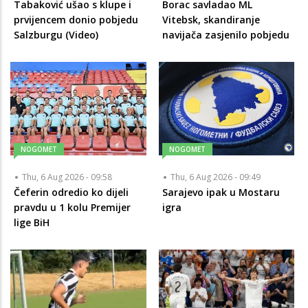
Tabaković ušao s klupe i
Borac savladao ML
prvijencem donio pobjedu
Vitebsk, skandiranje
Salzburgu (Video)
navijača zasjenilo pobjedu
NOGOMET
NOGOMET
Thu, 6 Aug 2026 - 09:58
Thu, 6 Aug 2026 - 09:49
Čeferin odredio ko dijeli
Sarajevo ipak u Mostaru
pravdu u 1 kolu Premijer
igra
lige BiH