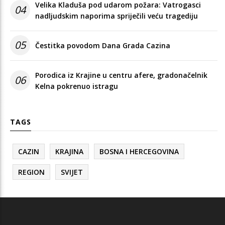
Velika Kladuša pod udarom požara: Vatrogasci
04
nadljudskim naporima spriječili veću tragediju
05
Čestitka povodom Dana Grada Cazina
Porodica iz Krajine u centru afere, gradonačelnik
06
Kelna pokrenuo istragu
TAGS
CAZIN
KRAJINA
BOSNA I HERCEGOVINA
REGION
SVIJET