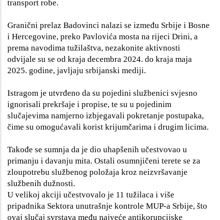
transport robe.
Granični prelaz Badovinci nalazi se između Srbije i Bosne
i Hercegovine, preko Pavlovića mosta na rijeci Drini, a
prema navodima tužilaštva, nezakonite aktivnosti
odvijale su se od kraja decembra 2024. do kraja maja
2025. godine, javljaju
srbijanski mediji
.
Istragom je utvrđeno da su pojedini službenici svjesno
ignorisali prekršaje i propise, te su u pojedinim
slučajevima namjerno izbjegavali pokretanje postupaka,
čime su omogućavali korist krijumčarima i drugim licima.
Takođe se sumnja da je dio uhapšenih učestvovao u
primanju i davanju mita. Ostali osumnjičeni terete se za
zloupotrebu službenog položaja kroz neizvršavanje
službenih dužnosti.
U velikoj akciji učestvovalo je 11 tužilaca i više
pripadnika Sektora unutrašnje kontrole MUP-a Srbije, što
ovaj slučaj svrstava među najveće antikorupcijske