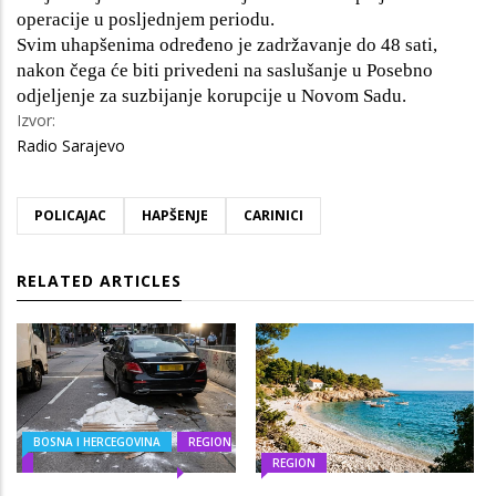
operacije u posljednjem periodu.
Svim uhapšenima određeno je zadržavanje do 48 sati,
nakon čega će biti privedeni na saslušanje u Posebno
odjeljenje za suzbijanje korupcije u Novom Sadu.
Izvor:
Radio Sarajevo
POLICAJAC
HAPŠENJE
CARINICI
RELATED ARTICLES
BOSNA I HERCEGOVINA
REGION
REGION