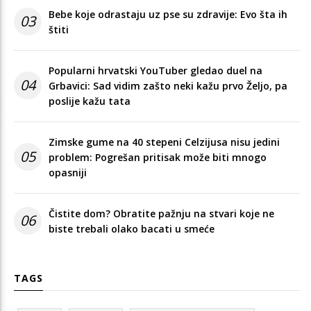
Bebe koje odrastaju uz pse su zdravije: Evo šta ih
03
štiti
Popularni hrvatski YouTuber gledao duel na
04
Grbavici: Sad vidim zašto neki kažu prvo Željo, pa
poslije kažu tata
Zimske gume na 40 stepeni Celzijusa nisu jedini
05
problem: Pogrešan pritisak može biti mnogo
opasniji
Čistite dom? Obratite pažnju na stvari koje ne
06
biste trebali olako bacati u smeće
TAGS