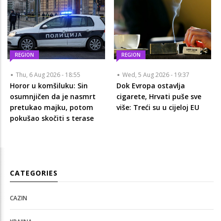
REGION
REGION
Thu, 6 Aug 2026 - 18:55
Wed, 5 Aug 2026 - 19:37
Horor u komšiluku: Sin
Dok Evropa ostavlja
osumnjičen da je nasmrt
cigarete, Hrvati puše sve
pretukao majku, potom
više: Treći su u cijeloj EU
pokušao skočiti s terase
CATEGORIES
CAZIN