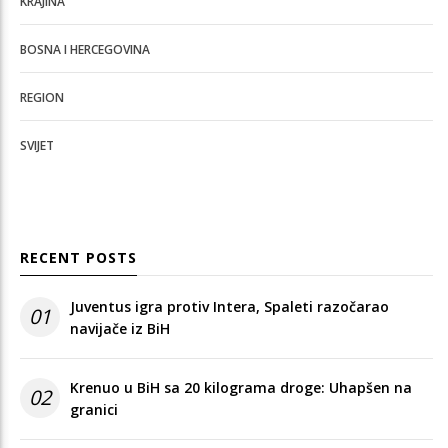
KRAJINA
BOSNA I HERCEGOVINA
REGION
SVIJET
RECENT POSTS
Juventus igra protiv Intera, Spaleti razočarao
01
navijače iz BiH
Krenuo u BiH sa 20 kilograma droge: Uhapšen na
02
granici