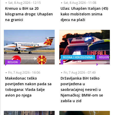
Sat, 8 Aug 2026 - 12:15
Sat, 8 Aug 2026 - 11:08
Krenuo u BiH sa 20
Užas: Uhapšen Italijan (45)
kilograma droge: Uhapšen
kako mobitelom snima
na granici
djecu na plaži
BOSNA I HERCEGOVINA
REGION
REGION
Fri, 7 Aug 2026 - 16:06
Fri, 7 Aug 2026 - 07:49
Makedonac teško
Državljanka BiH teško
povrijeđen nakon pada sa
povrijeđena u
tobogana: Vlada šalje
saobraćajnoj nesreći u
avion po njega
Njemačkoj: BMW-om se
zabila u zid