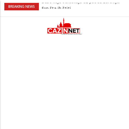
Krenuo u BiH sa 20 kilograma droge:
BREAKING NEWS
Uhapšen na granici
Juventus igra protiv Intera, Spaleti
razočarao navijače iz BiH
Užas: Uhapšen Italijan (45) kako
mobitelom snima djecu na plaži
Čistite dom? Obratite pažnju na stvari
koje ne biste trebali olako bacati u
smeće
Bebe koje odrastaju uz pse su zdravije:
Evo šta ih štiti