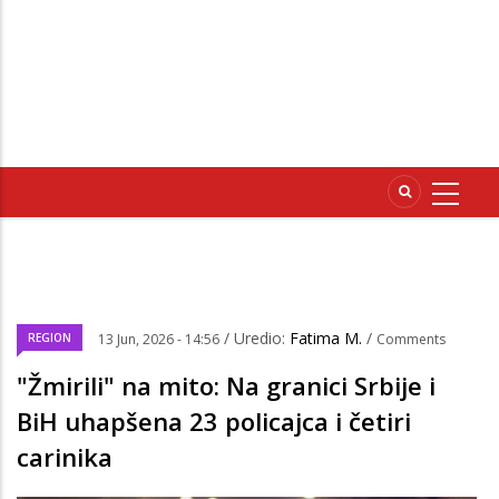
/ Uredio:
Fatima M.
/
REGION
13 Jun, 2026 - 14:56
Comments
"Žmirili" na mito: Na granici Srbije i
BiH uhapšena 23 policajca i četiri
carinika