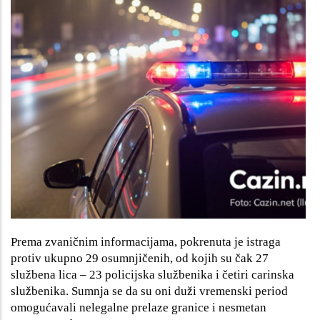
Prema zvaničnim informacijama, pokrenuta je istraga
protiv ukupno 29 osumnjičenih, od kojih su čak 27
službena lica – 23 policijska službenika i četiri carinska
službenika. Sumnja se da su oni duži vremenski period
omogućavali nelegalne prelaze granice i nesmetan