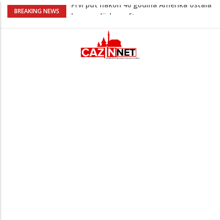
Vrućine pune hitne pomoći: Sve više
BREAKING NEWS
pacijenata zbog dehidracije, vrtoglavice i
kolapsa
Šta je Vučić prešutio Zelenskom?
Putinovo ime nije smio da izgovori
Šta se dešava u Europi? Dron iz
Rumunije ušao u Bugarsku i eksplodirao
kod gasovoda
Ribari pronašli kosti na isušenom dnu
Save, podsjećaju na ljudske
Prvi put nakon 40 godina Amerika ostala
bez saudijske nafte