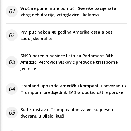
Vrućine pune hitne pomoći: Sve više pacijenata
01
zbog dehidracije, vrtoglavice i kolapsa
Prvi put nakon 40 godina Amerika ostala bez
02
saudijske nafte
SNSD odredio nosioce lista za Parlament BiH:
03
Amidžić, Petrović i Višković predvode tri izborne
jedinice
Grenland upozorio američku kompaniju povezanu s
04
Trumpom, predsjednik SAD-a uputio oštre poruke
Sud zaustavio Trumpov plan za veliku plesnu
05
dvoranu u Bijeloj kući