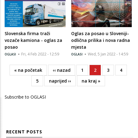
Slovenska firma traži
Oglas za posao u Sloveniji-
vozače kamiona - oglas za
odlična prilika i nova radna
posao
mjesta
Fri, 4 Feb 2022 - 12:59
Wed, 5 Jan 2022 - 14:59
OGLASI
OGLASI
First
« na početak
Previous
‹‹ nazad
Page
1
Current
2
Page
3
Page
4
Pagination
page
page
page
Page
5
Next
naprijed ››
Last
na kraj »
page
page
Subscribe to OGLASI
RECENT POSTS