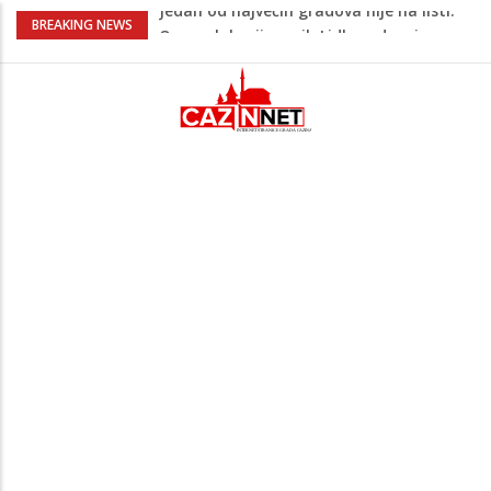
Majka Izeta Nanića progovorila nakon
BREAKING NEWS
obilježavanja godišnjice: "Doživjela sam
poniženje na mjestu gdje se odaje
počast mom sinu"
Prvi put u više od 40 godina: Saudijska
Arabija već mjesec nije izvezla naftu u
SAD
Zeljković se oglasio uoči početka nove
sezone Wwin lige
Kako povećati količinu mlijeka tokom
dojenja: Izazov s kojim se susreću mnoge
mame
Jedan od najvećih gradova nije na listi:
Ovo su lokacije prvih Lidl prodavnica u
BiH