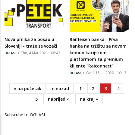
Nova prilika za posao u
Raiffeisen banka - Prva
Sloveniji - traže se vozači
banka na tržištu sa novom
komunikacijskom
Thu, 4 Mar 2021 - 08:43
OGLASI
platformom za premium
klijente "Raiconnect"
Wed, 15 Jul 2020 - 10:13
OGLASI
First
« na početak
Previous
‹‹ nazad
Page
1
Page
2
Current
3
Page
4
Pagination
page
page
page
Page
5
Next
naprijed ››
Last
na kraj »
page
page
Subscribe to OGLASI