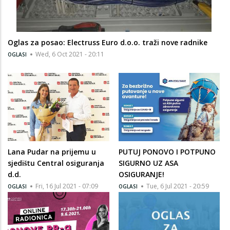
Oglas za posao: Electruss Euro d.o.o. traži nove radnike
Wed, 6 Oct 2021 - 20:11
OGLASI
Lana Pudar na prijemu u
PUTUJ PONOVO I POTPUNO
sjedištu Central osiguranja
SIGURNO UZ ASA
d.d.
OSIGURANJE!
Fri, 16 Jul 2021 - 07:09
Tue, 6 Jul 2021 - 20:59
OGLASI
OGLASI