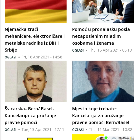
Njemačka traži
Pomoć u pronalasku posla
mehaničare, elektroničare i
nezaposlenim mladim
metalske radnike iz BiH i
osobama i ženama
Srbije
Thu, 15 Apr 2021 - 08:13
OGLASI
Fri, 16 Apr 2021 - 14:58
OGLASI
Švicarska- Bern/ Basel-
Mjesto koje trebate:
Kancelarija za pružanje
Kancelarija za pružanje
pravne pomoći
pravne pomoći Bern/Basel
Tue, 13 Apr 2021 - 17:11
Thu, 11 Mar 2021 - 10:32
OGLASI
OGLASI