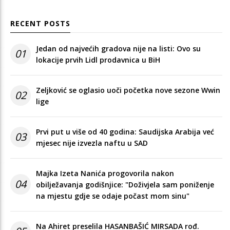
RECENT POSTS
Jedan od najvećih gradova nije na listi: Ovo su
01
lokacije prvih Lidl prodavnica u BiH
Zeljković se oglasio uoči početka nove sezone Wwin
02
lige
Prvi put u više od 40 godina: Saudijska Arabija već
03
mjesec nije izvezla naftu u SAD
Majka Izeta Nanića progovorila nakon
04
obilježavanja godišnjice: "Doživjela sam poniženje
na mjestu gdje se odaje počast mom sinu"
Na Ahiret preselila HASANBAŠIĆ MIRSADA rođ.