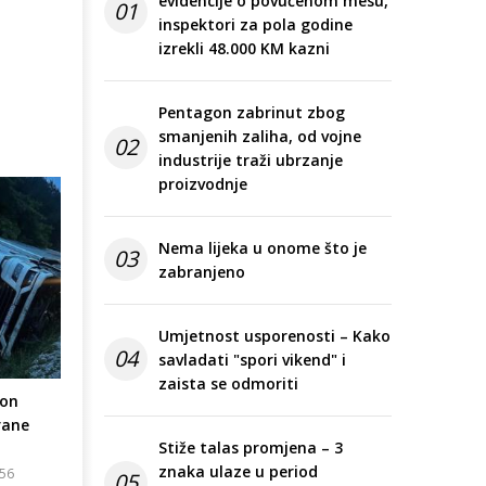
evidencije o povučenom mesu,
01
inspektori za pola godine
izrekli 48.000 KM kazni
Pentagon zabrinut zbog
smanjenih zaliha, od vojne
02
industrije traži ubrzanje
proizvodnje
Nema lijeka u onome što je
03
zabranjeno
Umjetnost usporenosti – Kako
04
savladati "spori vikend" i
zaista se odmoriti
ion
rane
Stiže talas promjena – 3
znaka ulaze u period
:56
05