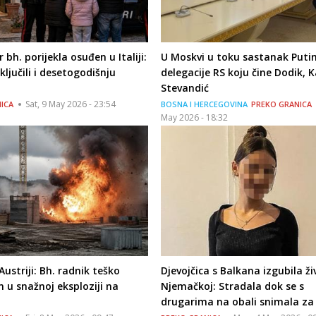
 bh. porijekla osuđen u Italiji:
U Moskvi u toku sastanak Putin
ključili i desetogodišnju
delegacije RS koju čine Dodik, K
Stevandić
Sat, 9 May 2026 - 23:54
ICA
BOSNA I HERCEGOVINA
PREKO GRANICA
May 2026 - 18:32
ustriji: Bh. radnik teško
Djevojčica s Balkana izgubila ži
n u snažnoj eksploziji na
Njemačkoj: Stradala dok se s
u
drugarima na obali snimala za