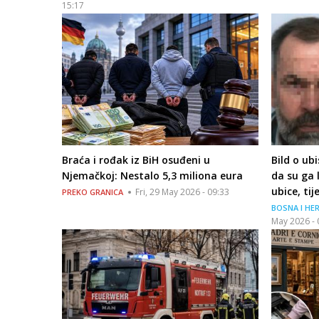
15:17
Braća i rođak iz BiH osuđeni u
Bild o ub
Njemačkoj: Nestalo 5,3 miliona eura
da su ga 
ubice, ti
Fri, 29 May 2026 - 09:33
PREKO GRANICA
BOSNA I HE
May 2026 - 