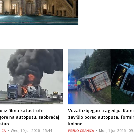
ao iz filma katastrofe:
Vozač izbjegao tragediju: Kam
gore na autoputu, saobraćaj
završio pored autoputa, formi
stao
kolone
Wed, 10 Jun 2026 - 15:44
Mon, 1 Jun 2026 - 09
ICA
PREKO GRANICA