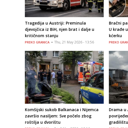
Tragedija u Austriji: Preminula
Bračni par
djevojčica iz BiH, njen brat i dalje u
U krađe u
kritičnom stanju
kćerku
Thu, 21 May 2026 - 13:56
PREKO GRANICA
PREKO GRAN
Komšijski sukob Balkanaca i Nijemca
Drama u A
završio nasiljem: Sve počelo zbog
povrijeđe
roštilja u dvorištu
gradilišt