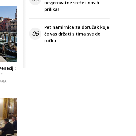
nevjerovatne sreće i novih
prilika!
Pet namirnica za doručak koje
06
će vas držati sitima sve do
ručka
eneciji:
u”
2:56