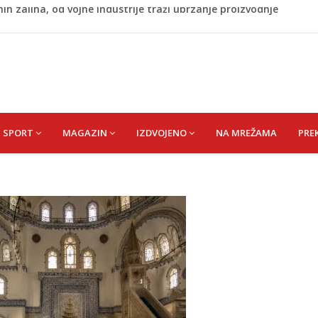
je o povučenom mesu, inspektori za pola godine izrekli
ranjeno
ladati "spori vikend" i zaista se odmoriti
napao policajca i oštetio vrata
 zaliha, od vojne industrije traži ubrzanje proizvodnje
SPORT
MAGAZIN
IZDVOJENO
NA MREŽAMA
PRE