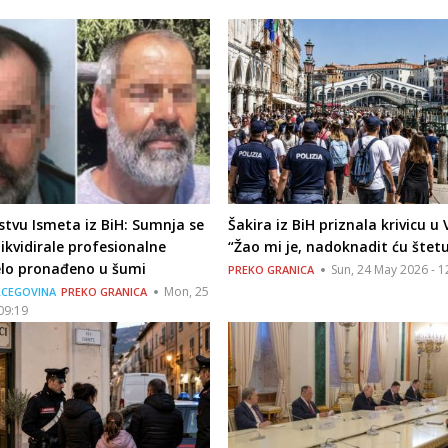
istvu Ismeta iz BiH: Sumnja se
Šakira iz BiH priznala krivicu u V
likvidirale profesionalne
“Žao mi je, nadoknadit ću štet
jelo pronađeno u šumi
Sun, 24 May 2026 - 1
PREKO GRANICA
Mon, 25
RCEGOVINA
PREKO GRANICA
09:19