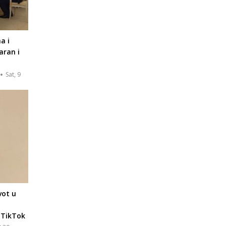
a i
aran i
Sat, 9
vot u
 TikTok