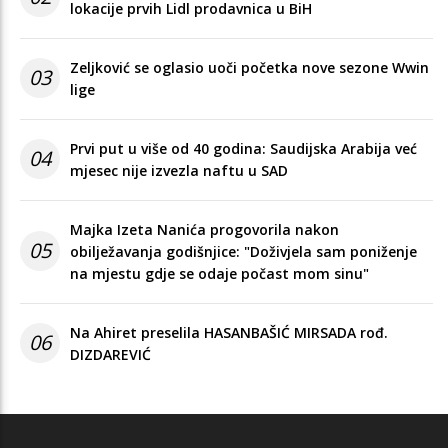
lokacije prvih Lidl prodavnica u BiH
Zeljković se oglasio uoči početka nove sezone Wwin
03
lige
Prvi put u više od 40 godina: Saudijska Arabija već
04
mjesec nije izvezla naftu u SAD
Majka Izeta Nanića progovorila nakon
05
obilježavanja godišnjice: "Doživjela sam poniženje
na mjestu gdje se odaje počast mom sinu"
Na Ahiret preselila HASANBAŠIĆ MIRSADA rođ.
06
DIZDAREVIĆ