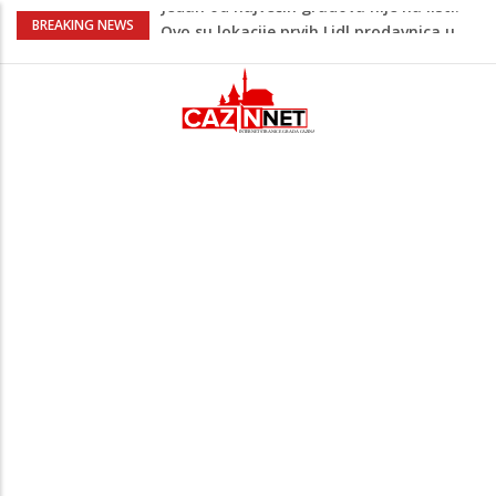
Na Ahiret preselio ŠUPUK (Refik) ŠEFIK
BREAKING NEWS
Majka Izeta Nanića progovorila nakon
obilježavanja godišnjice: "Doživjela sam
poniženje na mjestu gdje se odaje
počast mom sinu"
Prvi put u više od 40 godina: Saudijska
Arabija već mjesec nije izvezla naftu u
SAD
Zeljković se oglasio uoči početka nove
sezone Wwin lige
Jedan od najvećih gradova nije na listi:
Ovo su lokacije prvih Lidl prodavnica u
BiH