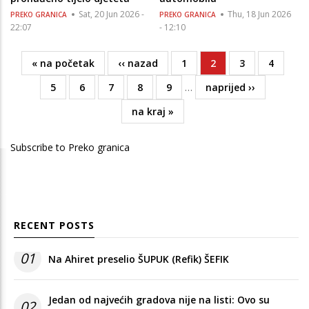
Sat, 20 Jun 2026 -
Thu, 18 Jun 2026
PREKO GRANICA
PREKO GRANICA
22:07
- 12:10
First
« na početak
Previous
‹‹ nazad
Page
1
Current
2
Page
3
Page
4
Pagination
page
page
page
Page
5
Page
6
Page
7
Page
8
Page
9
…
Next
naprijed ››
page
Last
na kraj »
page
Subscribe to Preko granica
RECENT POSTS
01
Na Ahiret preselio ŠUPUK (Refik) ŠEFIK
Jedan od najvećih gradova nije na listi: Ovo su
02