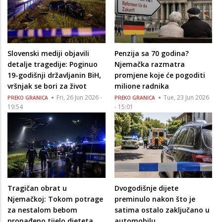
Slovenski mediji objavili
Penzija sa 70 godina?
detalje tragedije: Poginuo
Njemačka razmatra
19-godišnji državljanin BiH,
promjene koje će pogoditi
vršnjak se bori za život
milione radnika
Fri, 26 Jun 2026 -
Tue, 23 Jun 2026
PREKO GRANICA
PREKO GRANICA
19:54
- 15:01
Tragičan obrat u
Dvogodišnje dijete
Njemačkoj: Tokom potrage
preminulo nakon što je
za nestalom bebom
satima ostalo zaključano u
pronađeno tijelo djeteta
automobilu