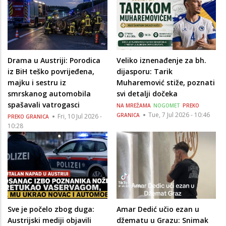
Drama u Austriji: Porodica
Veliko iznenađenje za bh.
iz BiH teško povrijeđena,
dijasporu: Tarik
majku i sestru iz
Muharemović stiže, poznati
smrskanog automobila
svi detalji dočeka
spašavali vatrogasci
NA MREŽAMA
NOGOMET
PREKO
Tue, 7 Jul 2026 - 10:46
GRANICA
Fri, 10 Jul 2026 -
PREKO GRANICA
10:28
Sve je počelo zbog duga:
Amar Dedić učio ezan u
Austrijski mediji objavili
džematu u Grazu: Snimak