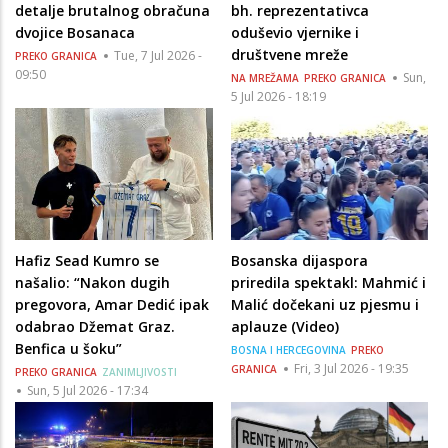
detalje brutalnog obračuna
bh. reprezentativca
dvojice Bosanaca
oduševio vjernike i
društvene mreže
Tue, 7 Jul 2026 -
PREKO GRANICA
09:50
Sun,
NA MREŽAMA
PREKO GRANICA
5 Jul 2026 - 18:19
Hafiz Sead Kumro se
Bosanska dijaspora
našalio: “Nakon dugih
priredila spektakl: Mahmić i
pregovora, Amar Dedić ipak
Malić dočekani uz pjesmu i
odabrao Džemat Graz.
aplauze (Video)
Benfica u šoku”
BOSNA I HERCEGOVINA
PREKO
Fri, 3 Jul 2026 - 19:35
GRANICA
PREKO GRANICA
ZANIMLJIVOSTI
Sun, 5 Jul 2026 - 17:34