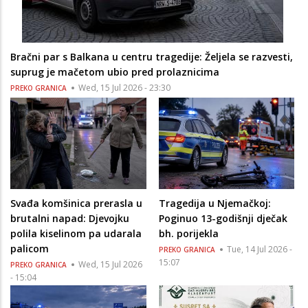
Bračni par s Balkana u centru tragedije: Željela se razvesti,
suprug je mačetom ubio pred prolaznicima
Wed, 15 Jul 2026 - 23:30
PREKO GRANICA
Svađa komšinica prerasla u
Tragedija u Njemačkoj:
brutalni napad: Djevojku
Poginuo 13-godišnji dječak
polila kiselinom pa udarala
bh. porijekla
palicom
Tue, 14 Jul 2026 -
PREKO GRANICA
15:07
Wed, 15 Jul 2026
PREKO GRANICA
- 15:04