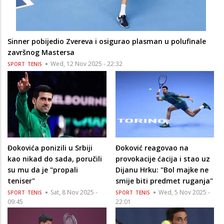
Sinner pobijedio Zvereva i osigurao plasman u polufinale
završnog Mastersa
Wed, 12 Nov 2025 - 22:32
SPORT
TENIS
Đokovića ponizili u Srbiji
Đoković reagovao na
kao nikad do sada, poručili
provokacije ćacija i stao uz
su mu da je "propali
Dijanu Hrku: "Bol majke ne
teniser"
smije biti predmet ruganja"
Sat, 8 Nov 2025 -
Wed, 5 Nov 2025 -
SPORT
TENIS
SPORT
TENIS
09:45
22:01