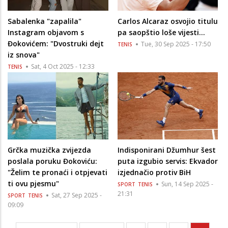
Sabalenka "zapalila"
Carlos Alcaraz osvojio titulu
Instagram objavom s
pa saopštio loše vijesti…
Đokovićem: "Dvostruki dejt
Tue, 30 Sep 2025 - 17:50
TENIS
iz snova"
Sat, 4 Oct 2025 - 12:33
TENIS
Grčka muzička zvijezda
Indisponirani Džumhur šest
poslala poruku Đokoviću:
puta izgubio servis: Ekvador
"Želim te pronaći i otpjevati
izjednačio protiv BiH
ti ovu pjesmu"
Sun, 14 Sep 2025 -
SPORT
TENIS
21:31
Sat, 27 Sep 2025 -
SPORT
TENIS
09:09