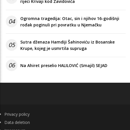
rijeci Krivaji kod Zavidovića
Ogromna tragedija: Otac, sin i njihov 16-godišnji
04
rođak poginuli pri povratku u Njemačku
Sutra dženaza Hamdiji Šahinoviću iz Bosanske
05
Krupe, kojeg je usmrtila supruga
06
Na Ahiret preselio HALILOVIĆ (Smajil) SEJAD
FOOTER
Privacy policy
Data deletion