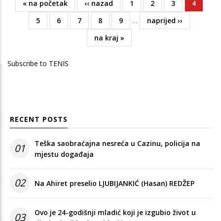
First
« na početak
Previous
‹‹ nazad
Page
1
Page
2
Page
3
Current
4
Pagination
page
page
page
Page
5
Page
6
Page
7
Page
8
Page
9
…
Next
naprijed ››
page
Last
na kraj »
page
Subscribe to TENIS
RECENT POSTS
Teška saobraćajna nesreća u Cazinu, policija na
01
mjestu događaja
02
Na Ahiret preselio LJUBIJANKIĆ (Hasan) REDŽEP
Ovo je 24-godišnji mladić koji je izgubio život u
03