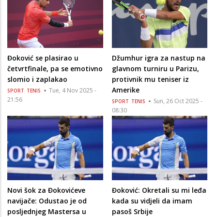
Đoković se plasirao u
Džumhur igra za nastup na
četvrtfinale, pa se emotivno
glavnom turniru u Parizu,
slomio i zaplakao
protivnik mu teniser iz
Amerike
Tue, 4 Nov 2025 -
SPORT
TENIS
21:56
Sun, 26 Oct 2025 -
SPORT
TENIS
08:30
Novi šok za Đokovićeve
Đoković: Okretali su mi leđa
navijače: Odustao je od
kada su vidjeli da imam
posljednjeg Mastersa u
pasoš Srbije