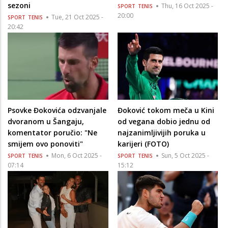
sezoni
Thu, 16 Oct 2025 -
SPORT
TENIS
20:00
Tue, 21 Oct 2025 -
SPORT
TENIS
20:42
Psovke Đokovića odzvanjale
Đoković tokom meča u Kini
dvoranom u Šangaju,
od vegana dobio jednu od
komentator poručio: "Ne
najzanimljivijih poruka u
smijem ovo ponoviti"
karijeri (FOTO)
Mon, 6 Oct 2025 -
Sun, 5 Oct 2025 -
SPORT
TENIS
SPORT
TENIS
07:14
15:12