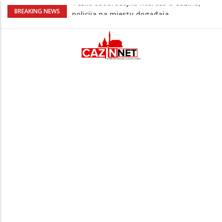
Ovo je 24-godišnji mladić koji je izgubio
BREAKING NEWS
život u rijeci Krivaji kod Zavidovića
Na Ahiret preselio LJUBIJANKIĆ (Hasan)
REDŽEP
Na Ahiret preselio HALILOVIĆ (Smajil)
SEJAD
Sutra dženaza Hamdiji Šahinoviću iz
Bosanske Krupe, kojeg je usmrtila
supruga
Teška saobraćajna nesreća u Cazinu,
policija na mjestu događaja