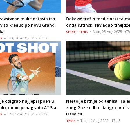
ravstvene muke ostavio iza
Đoković tražio medicinski tajm
lovito krenuo po novu Grand
onda rutinski savladao tinejdž
lu
Mon, 25 Aug 2025 - 07
SPORT
TENIS
Tue, 26 Aug 2025 - 21:12
IS
e odigrao najljepši poen u
Nešto je bitnije od tenisa: Tale
ulu, dobio je nagradu ATP-a
zbog Gaze odbio da igra protiv
Izraelca
Thu, 14 Aug 2025 - 20:43
IS
Thu, 14 Aug 2025 - 17:43
TENIS