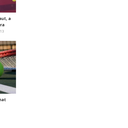
aut, a
era
:13
nat