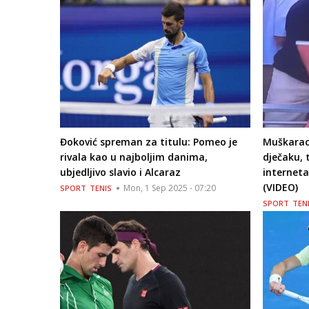
Đoković spreman za titulu: Pomeo je
Muškarac
rivala kao u najboljim danima,
dječaku, 
ubjedljivo slavio i Alcaraz
interneta
(VIDEO)
Mon, 1 Sep 2025 - 07:20
SPORT
TENIS
SPORT
TEN