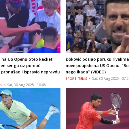
 na US Openu oteo kačket
Đoković poslao poruku rivalim
teniser ga uz pomoć
nove pobjede na US Openu: "Bo
 pronašao i ispravio nepravdu
nego ikada" (VIDEO)
Sat, 30 Aug 2025 - 07:
SPORT
TENIS
Sat, 30 Aug 2025 - 10:48
IS