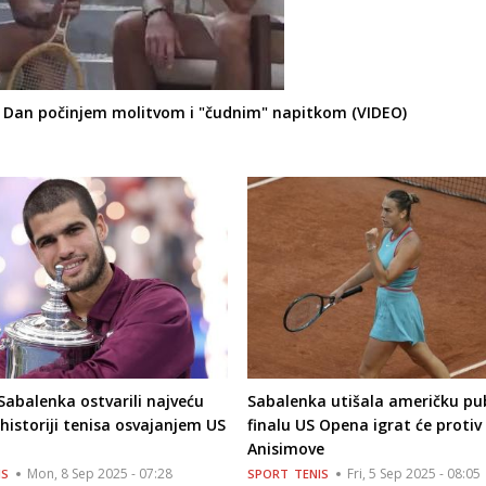
: Dan počinjem molitvom i "čudnim" napitkom (VIDEO)
 Sabalenka ostvarili najveću
Sabalenka utišala američku pub
historiji tenisa osvajanjem US
finalu US Opena igrat će protiv
Anisimove
Mon, 8 Sep 2025 - 07:28
Fri, 5 Sep 2025 - 08:05
IS
SPORT
TENIS