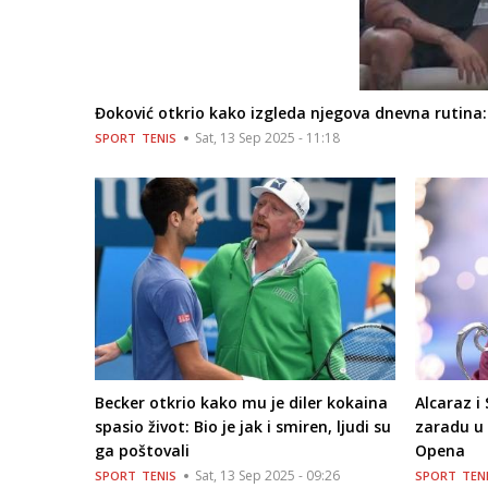
Đoković otkrio kako izgleda njegova dnevna rutina
Sat, 13 Sep 2025 - 11:18
SPORT
TENIS
Becker otkrio kako mu je diler kokaina
Alcaraz i
spasio život: Bio je jak i smiren, ljudi su
zaradu u 
ga poštovali
Opena
Sat, 13 Sep 2025 - 09:26
SPORT
TENIS
SPORT
TEN