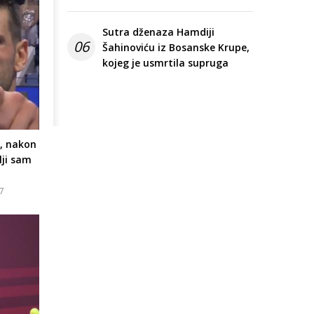
Sutra dženaza Hamdiji
06
Šahinoviću iz Bosanske Krupe,
kojeg je usmrtila supruga
a, nakon
lji sam
57