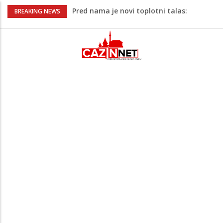
Pred nama je novi toplotni talas:
BREAKING NEWS
Temperature će dosezati i 41 stepen
Pojačan saobraćaj i gužve na granicama:
Na pojedinim prijelazima kolone već od
jutarnjih sati
Teška saobraćajna nesreća u Cazinu,
policija na mjestu događaja
Ovo je 24-godišnji mladić koji je izgubio
život u rijeci Krivaji kod Zavidovića
Zašto se Real Madrid ovog ljeta ne
priprema u Sjedinjenim Državama