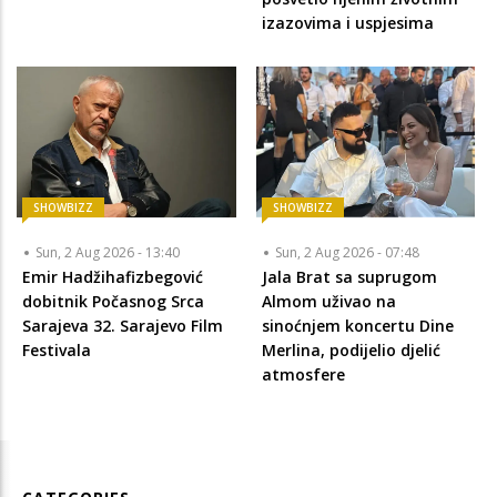
izazovima i uspjesima
SHOWBIZZ
SHOWBIZZ
Sun, 2 Aug 2026 - 13:40
Sun, 2 Aug 2026 - 07:48
Emir Hadžihafizbegović
Jala Brat sa suprugom
dobitnik Počasnog Srca
Almom uživao na
Sarajeva 32. Sarajevo Film
sinoćnjem koncertu Dine
Festivala
Merlina, podijelio djelić
atmosfere