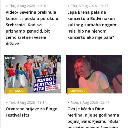
Thu, 6 Aug 2026 - 19:07
Thu, 6 Aug 2026 - 08:23
Video/ Severina prekinula
Lepa Brena pala na
koncert i poslala poruku o
koncertu u Budvi nakon
Srebrenici: Kad svi
kultnog zamaha nogom:
priznamo genocid, bit
"Nisi bio na njenom
ćemo sretne i vesele
koncertu ako nije pala"
države
SHOWBIZZ
SHOWBIZZ
Tue, 4 Aug 2026 - 13:14
Mon, 3 Aug 2026 - 22:47
Otvorene prijave za Bingo
Ovo je kćerka Dine
Festival Fits
Merlina, nije se godinama
pojavljivala: Pjesmu "Đula"
posvetio njenim životnim