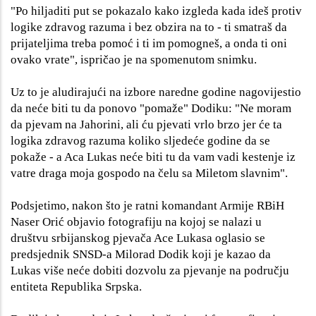
"Po hiljaditi put se pokazalo kako izgleda kada ideš protiv
logike zdravog razuma i bez obzira na to - ti smatraš da
prijateljima treba pomoć i ti im pomogneš, a onda ti oni
ovako vrate", ispričao je na spomenutom snimku.
Uz to je aludirajući na izbore naredne godine nagovijestio
da neće biti tu da ponovo "pomaže" Dodiku: "Ne moram
da pjevam na Jahorini, ali ću pjevati vrlo brzo jer će ta
logika zdravog razuma koliko sljedeće godine da se
pokaže - a Aca Lukas neće biti tu da vam vadi kestenje iz
vatre draga moja gospodo na čelu sa Miletom slavnim".
Podsjetimo, nakon što je ratni komandant Armije RBiH
Naser Orić objavio fotografiju na kojoj se nalazi u
društvu srbijanskog pjevača Ace Lukasa oglasio se
predsjednik SNSD-a Milorad Dodik koji je kazao da
Lukas više neće dobiti dozvolu za pjevanje na području
entiteta Republika Srpska.