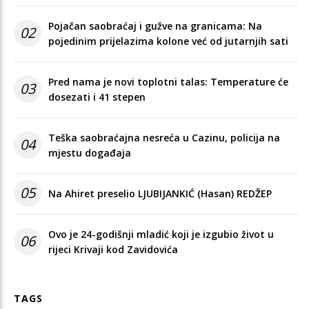
Pojačan saobraćaj i gužve na granicama: Na
02
pojedinim prijelazima kolone već od jutarnjih sati
Pred nama je novi toplotni talas: Temperature će
03
dosezati i 41 stepen
Teška saobraćajna nesreća u Cazinu, policija na
04
mjestu događaja
05
Na Ahiret preselio LJUBIJANKIĆ (Hasan) REDŽEP
Ovo je 24-godišnji mladić koji je izgubio život u
06
rijeci Krivaji kod Zavidovića
TAGS