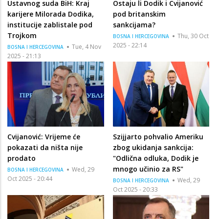
Ustavnog suda BiH: Kraj
Ostaju li Dodik i Cvijanović
karijere Milorada Dodika,
pod britanskim
institucije zablistale pod
sankcijama?
Trojkom
Thu, 30 Oct
BOSNA I HERCEGOVINA
2025 - 22:14
Tue, 4 Nov
BOSNA I HERCEGOVINA
2025 - 21:13
Cvijanović: Vrijeme će
Szijjarto pohvalio Ameriku
pokazati da ništa nije
zbog ukidanja sankcija:
prodato
"Odlična odluka, Dodik je
mnogo učinio za RS"
Wed, 29
BOSNA I HERCEGOVINA
Oct 2025 - 20:44
Wed, 29
BOSNA I HERCEGOVINA
Oct 2025 - 20:33