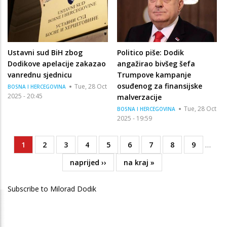
Ustavni sud BiH zbog
Politico piše: Dodik
Dodikove apelacije zakazao
angažirao bivšeg šefa
vanrednu sjednicu
Trumpove kampanje
osuđenog za finansijske
Tue, 28 Oct
BOSNA I HERCEGOVINA
2025 - 20:45
malverzacije
Tue, 28 Oct
BOSNA I HERCEGOVINA
2025 - 19:59
Current
1
Page
2
Page
3
Page
4
Page
5
Page
6
Page
7
Page
8
Page
9
…
Pagination
page
Next
naprijed ››
Last
na kraj »
page
page
Subscribe to Milorad Dodik