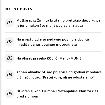
RECENT POSTS
Muškarac iz Živinica brutalno pretukao djevojku pa
01
je jurio nakon što mu je pobjegla iz auta
Na mjestu gdje su nedavno poginula dvojica
02
mladića danas poginuo motociklista
03
Na Ahiret preselio KOLJIĆ (Meho) MUNIB
Adnan Alibabić otišao prije više od godinu iz bolnice
04
u Bihaću, otac: "Preteško je, ali ne odustajemo"
Otvoren sukob Trumpa i Netanjahua: Plan za Gazu
05
pred slomom