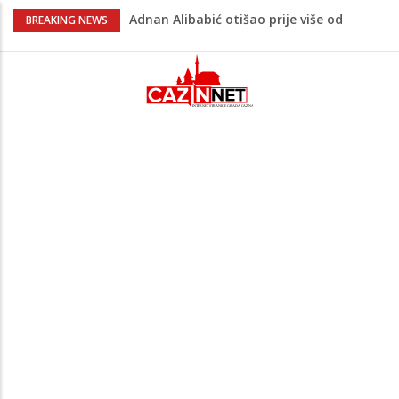
Adnan Alibabić otišao prije više od
BREAKING NEWS
godinu iz bolnice u Bihaću, otac:
"Preteško je, ali ne odustajemo"
Na mjestu gdje su nedavno poginula
dvojica mladića danas poginuo
motociklista
Muškarac iz Živinica brutalno pretukao
djevojku pa je jurio nakon što mu je
pobjegla iz auta
Danas isplata invalidnina u FBiH: Za
korisnike osigurano 63,4 miliona KM
Na Ahiret preselio KOLJIĆ (Meho) MUNIB