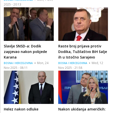
2025 - 20:13
Slavlje SNSD-a: Dodik
Raste broj prijava protiv
zapjevao nakon pobjede
Dodika, Tužilaštvo BiH šalje
Karana
ih u Istočno Sarajevo
Mon, 24
Wed, 12
BOSNA I HERCEGOVINA
BOSNA I HERCEGOVINA
Nov 2025 - 08:11
Nov 2025 - 21:58
Helez nakon odluke
Nakon ukidanja američkih: