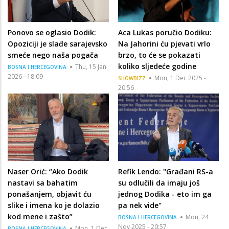
Ponovo se oglasio Dodik:
Aca Lukas poručio Dodiku:
Opoziciji je slađe sarajevsko
Na Jahorini ću pjevati vrlo
smeće nego naša pogača
brzo, to će se pokazati
koliko sljedeće godine
Thu, 15 Jan
BOSNA I HERCEGOVINA
2026 - 18:09
Mon, 1 Dec 2025 -
SHOWBIZZ
20:56
Naser Orić: “Ako Dodik
Refik Lendo: "Građani RS-a
nastavi sa bahatim
su odlučili da imaju još
ponašanjem, objavit ću
jednog Dodika - eto im ga
slike i imena ko je dolazio
pa nek vide"
kod mene i zašto”
Mon, 24
BOSNA I HERCEGOVINA
Nov 2025 - 20:57
Mon, 1 Dec
BOSNA I HERCEGOVINA