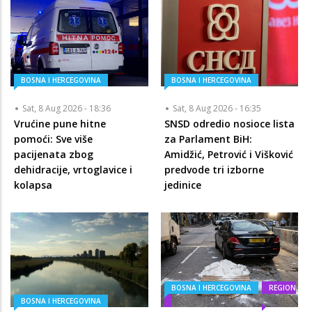
BOSNA I HERCEGOVINA
BOSNA I HERCEGOVINA
Sat, 8 Aug 2026 - 18:36
Sat, 8 Aug 2026 - 16:35
Vrućine pune hitne
SNSD odredio nosioce lista
pomoći: Sve više
za Parlament BiH:
pacijenata zbog
Amidžić, Petrović i Višković
dehidracije, vrtoglavice i
predvode tri izborne
kolapsa
jedinice
BOSNA I HERCEGOVINA
REGION
BOSNA I HERCEGOVINA