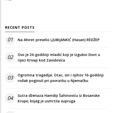
RECENT POSTS
01
Na Ahiret preselio LJUBIJANKIĆ (Hasan) REDŽEP
Ovo je 24-godišnji mladić koji je izgubio život u
02
rijeci Krivaji kod Zavidovića
Ogromna tragedija: Otac, sin i njihov 16-godišnji
03
rođak poginuli pri povratku u Njemačku
Sutra dženaza Hamdiji Šahinoviću iz Bosanske
04
Krupe, kojeg je usmrtila supruga