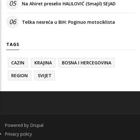
05
Na Ahiret preselio HALILOVIĆ (Smajil) SEJAD
06
Teška nesreća u BiH: Poginuo motociklista
TAGS
CAZIN
KRAJINA
BOSNA I HERCEGOVINA
REGION
SVIJET
Powered by
Drupal
FOOTER
Privacy policy