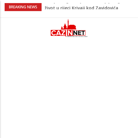
Na Ahiret preselio LJUBIJANKIĆ (Hasan)
BREAKING NEWS
REDŽEP
Teška nesreća u BiH: Poginuo
motociklista
Na Ahiret preselio HALILOVIĆ (Smajil)
SEJAD
Sutra dženaza Hamdiji Šahinoviću iz
Bosanske Krupe, kojeg je usmrtila
supruga
Ovo je 24-godišnji mladić koji je izgubio
život u rijeci Krivaji kod Zavidovića