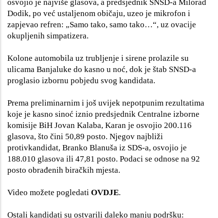
osvojio je najviše glasova, a predsjednik SNSD-a Milorad
Dodik, po već ustaljenom običaju, uzeo je mikrofon i
zapjevao refren: „Samo tako, samo tako…“, uz ovacije
okupljenih simpatizera.
Kolone automobila uz trubljenje i sirene prolazile su
ulicama Banjaluke do kasno u noć, dok je štab SNSD-a
proglasio izbornu pobjedu svog kandidata.
Prema preliminarnim i još uvijek nepotpunim rezultatima
koje je kasno sinoć iznio predsjednik Centralne izborne
komisije BiH Jovan Kalaba, Karan je osvojio 200.116
glasova, što čini 50,89 posto. Njegov najbliži
protivkandidat, Branko Blanuša iz SDS-a, osvojio je
188.010 glasova ili 47,81 posto. Podaci se odnose na 92
posto obrađenih biračkih mjesta.
Video možete pogledati
OVDJE
.
Ostali kandidati su ostvarili daleko manju podršku: