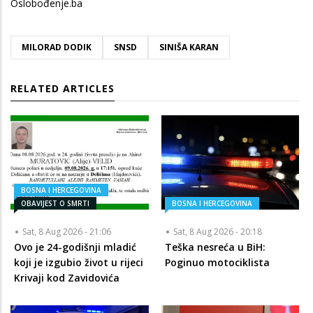
Oslobođenje.ba
MILORAD DODIK
SNSD
SINIŠA KARAN
RELATED ARTICLES
BOSNA I HERCEGOVINA
OBAVIJEST O SMRTI
BOSNA I HERCEGOVINA
Sat, 8 Aug 2026 - 21:06
Sat, 8 Aug 2026 - 20:18
Ovo je 24-godišnji mladić
Teška nesreća u BiH:
koji je izgubio život u rijeci
Poginuo motociklista
Krivaji kod Zavidovića