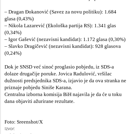
– Dragan Đokanović (Savez za novu politiku): 1.684
glasa (0,43%)
– Nikola Lazarević (Ekološka partija RS): 1.341 glas
(0,34%)
– Igor Gašević (nezavisni kandidat): 1.172 glasa (0,30%)
– Slavko Dragičević (nezavisni kandidat): 928 glasova
(0,24%)
Dok je SNSD već sinoć proglasio pobjedu, iz SDS-a
dolaze drugačije poruke. Jovica Radulović, vršilac
dužnosti predsjednika SDS-a, izjavio je da ova stranka ne
priznaje pobjedu Siniše Karana.
Centralna izborna komisija BiH najavila je da će u toku
dana objaviti ažurirane rezultate.
Foto: Sreenshot/X
Izvor: