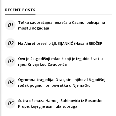
RECENT POSTS
Teška saobraćajna nesreća u Cazinu, policija na
01
mjestu događaja
02
Na Ahiret preselio LJUBIJANKIĆ (Hasan) REDŽEP
Ovo je 24-godišnji mladić koji je izgubio život u
03
rijeci Krivaji kod Zavidovića
Ogromna tragedija: Otac, sin i njihov 16-godišnji
04
rođak poginuli pri povratku u Njemačku
Sutra dženaza Hamdiji Šahinoviću iz Bosanske
05
Krupe, kojeg je usmrtila supruga