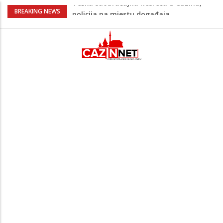
Ovo je 24-godišnji mladić koji je izgubio
BREAKING NEWS
život u rijeci Krivaji kod Zavidovića
Na Ahiret preselio LJUBIJANKIĆ (Hasan)
REDŽEP
Na Ahiret preselio HALILOVIĆ (Smajil)
SEJAD
Sutra dženaza Hamdiji Šahinoviću iz
Bosanske Krupe, kojeg je usmrtila
supruga
Teška saobraćajna nesreća u Cazinu,
policija na mjestu događaja