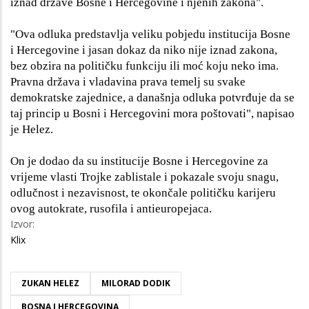
iznad države Bosne i Hercegovine i njenih zakona".
"Ova odluka predstavlja veliku pobjedu institucija Bosne
i Hercegovine i jasan dokaz da niko nije iznad zakona,
bez obzira na političku funkciju ili moć koju neko ima.
Pravna država i vladavina prava temelj su svake
demokratske zajednice, a današnja odluka potvrđuje da se
taj princip u Bosni i Hercegovini mora poštovati", napisao
je Helez.
On je dodao da su institucije Bosne i Hercegovine za
vrijeme vlasti Trojke zablistale i pokazale svoju snagu,
odlučnost i nezavisnost, te okončale političku karijeru
ovog autokrate, rusofila i antieuropejaca.
Izvor:
Klix
ZUKAN HELEZ
MILORAD DODIK
BOSNA I HERCEGOVINA