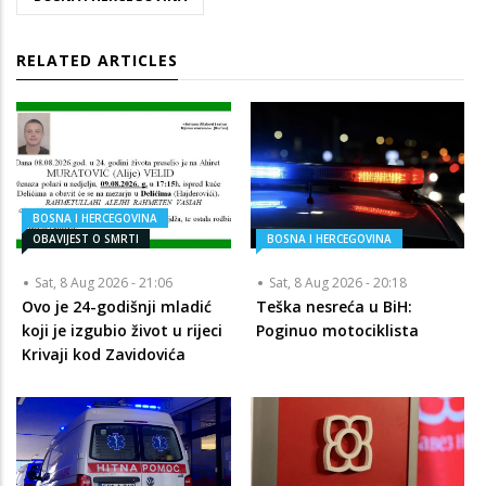
RELATED ARTICLES
BOSNA I HERCEGOVINA
OBAVIJEST O SMRTI
BOSNA I HERCEGOVINA
Sat, 8 Aug 2026 - 21:06
Sat, 8 Aug 2026 - 20:18
Ovo je 24-godišnji mladić
Teška nesreća u BiH:
koji je izgubio život u rijeci
Poginuo motociklista
Krivaji kod Zavidovića