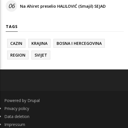
06
Na Ahiret preselio HALILOVIĆ (Smajil) SEJAD
TAGS
CAZIN
KRAJINA
BOSNA I HERCEGOVINA
REGION
SVIJET
Powered by
Drupal
FOOTER
Privacy policy
Data deletion
Impressum