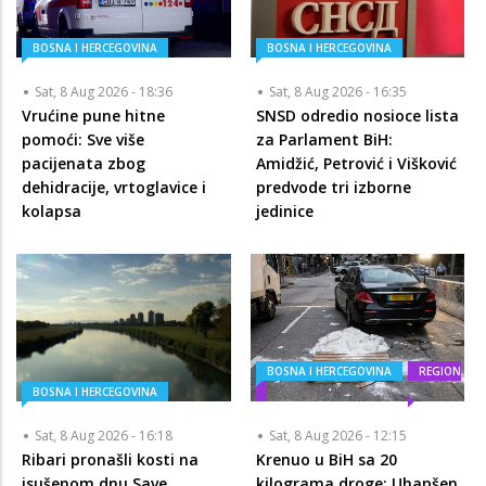
BOSNA I HERCEGOVINA
BOSNA I HERCEGOVINA
Sat, 8 Aug 2026 - 18:36
Sat, 8 Aug 2026 - 16:35
Vrućine pune hitne
SNSD odredio nosioce lista
pomoći: Sve više
za Parlament BiH:
pacijenata zbog
Amidžić, Petrović i Višković
dehidracije, vrtoglavice i
predvode tri izborne
kolapsa
jedinice
BOSNA I HERCEGOVINA
REGION
BOSNA I HERCEGOVINA
Sat, 8 Aug 2026 - 16:18
Sat, 8 Aug 2026 - 12:15
Ribari pronašli kosti na
Krenuo u BiH sa 20
isušenom dnu Save,
kilograma droge: Uhapšen