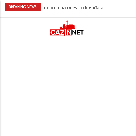
Ovo je 24-godišnji mladić koji je izgubio
BREAKING NEWS
život u rijeci Krivaji kod Zavidovića
Na Ahiret preselio LJUBIJANKIĆ (Hasan)
REDŽEP
Na Ahiret preselio HALILOVIĆ (Smajil)
SEJAD
Sutra dženaza Hamdiji Šahinoviću iz
Bosanske Krupe, kojeg je usmrtila
supruga
Teška saobraćajna nesreća u Cazinu,
policija na mjestu događaja