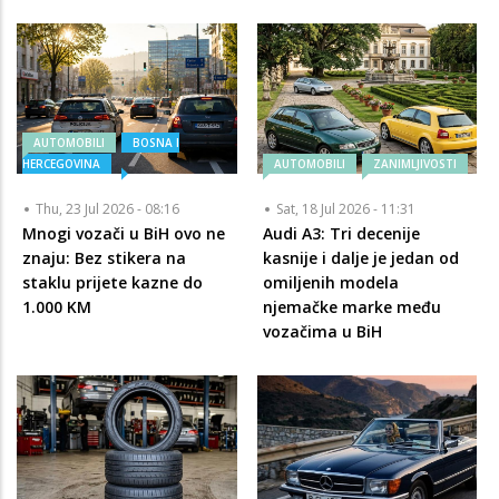
AUTOMOBILI
BOSNA I
HERCEGOVINA
AUTOMOBILI
ZANIMLJIVOSTI
Thu, 23 Jul 2026 - 08:16
Sat, 18 Jul 2026 - 11:31
Mnogi vozači u BiH ovo ne
Audi A3: Tri decenije
znaju: Bez stikera na
kasnije i dalje je jedan od
staklu prijete kazne do
omiljenih modela
1.000 KM
njemačke marke među
vozačima u BiH