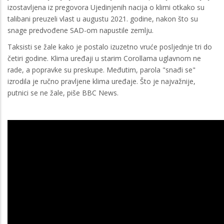
izostavljena iz pregovora Ujedinjenih nacija o klimi otkako su
talibani preuzeli vlast u augustu 2021. godine, nakon što su
snage predvođene SAD-om napustile zemlju.
Taksisti se žale kako je postalo izuzetno vruće posljednje tri do
četiri godine. Klima uređaji u starim Corollama uglavnom ne
rade, a popravke su preskupe. Međutim, parola "snađi se"
izrodila je ručno pravljene klima uređaje. Što je najvažnije,
putnici se ne žale, piše BBC News.