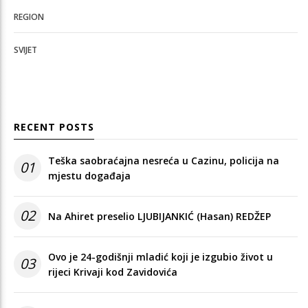
REGION
SVIJET
RECENT POSTS
Teška saobraćajna nesreća u Cazinu, policija na
01
mjestu događaja
02
Na Ahiret preselio LJUBIJANKIĆ (Hasan) REDŽEP
Ovo je 24-godišnji mladić koji je izgubio život u
03
rijeci Krivaji kod Zavidovića