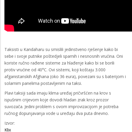
Taksisti u Kandaharu su smislili jedinstveno rješenje kako bi
sebe i svoje putnike poštedjeli sparnih i nesnosnih vrućina. Oni
koriste ručno rađene sisteme za hlađenje kako bi se borili
protiv vrućine od 40°C. Ovi sistemi, koji koštaju 3.000
afganistanskih Afghana (oko 36 eura), povezani su s baterijom i
solarnim panelima postavljenim na taksi.
Plavi taksiji sada imaju klima uređaj pričvršćen na krov s
ispušnim crijevom koje dovodi hladan zrak kroz prozor
suvozača. Jedini problem s ovom improvizacijom je potreba
ručnog dopunjavanja vode u uređaju dva puta dnevno.
Izvor:
Klix