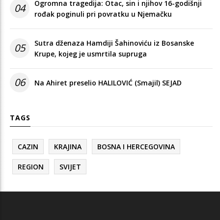
Ogromna tragedija: Otac, sin i njihov 16-godišnji
04
rođak poginuli pri povratku u Njemačku
Sutra dženaza Hamdiji Šahinoviću iz Bosanske
05
Krupe, kojeg je usmrtila supruga
06
Na Ahiret preselio HALILOVIĆ (Smajil) SEJAD
TAGS
CAZIN
KRAJINA
BOSNA I HERCEGOVINA
REGION
SVIJET