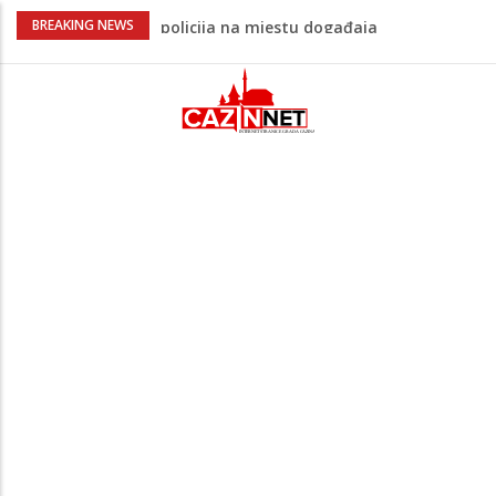
Ovo je 24-godišnji mladić koji je izgubio
BREAKING NEWS
život u rijeci Krivaji kod Zavidovića
Na Ahiret preselio LJUBIJANKIĆ (Hasan)
REDŽEP
Na Ahiret preselio HALILOVIĆ (Smajil)
SEJAD
Sutra dženaza Hamdiji Šahinoviću iz
Bosanske Krupe, kojeg je usmrtila
supruga
Teška saobraćajna nesreća u Cazinu,
policija na mjestu događaja