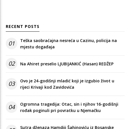
RECENT POSTS
Teška saobraćajna nesreća u Cazinu, policija na
01
mjestu događaja
02
Na Ahiret preselio LJUBIJANKIĆ (Hasan) REDŽEP
Ovo je 24-godišnji mladić koji je izgubio život u
03
rijeci Krivaji kod Zavidovića
Ogromna tragedija: Otac, sin i njihov 16-godišnji
04
rođak poginuli pri povratku u Njemačku
Sutra dženaza Hamdiji Šahinoviću iz Bosanske