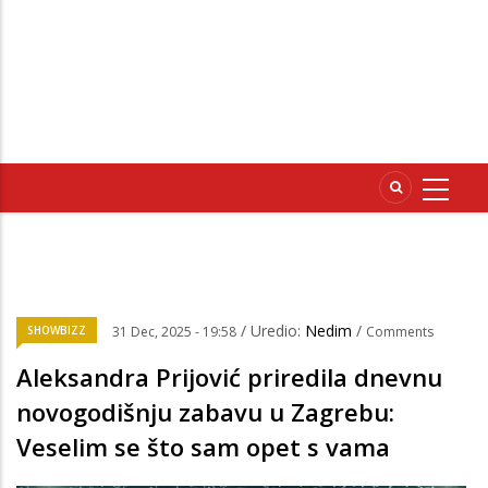
/ Uredio:
Nedim
/
SHOWBIZZ
31 Dec, 2025 - 19:58
Comments
Aleksandra Prijović priredila dnevnu
novogodišnju zabavu u Zagrebu:
Veselim se što sam opet s vama