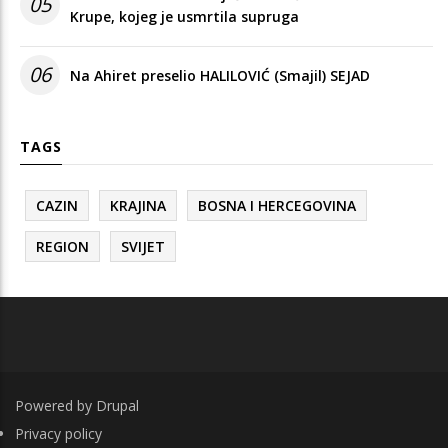
05
Krupe, kojeg je usmrtila supruga
06
Na Ahiret preselio HALILOVIĆ (Smajil) SEJAD
TAGS
CAZIN
KRAJINA
BOSNA I HERCEGOVINA
REGION
SVIJET
Powered by
Drupal
FOOTER
Privacy policy