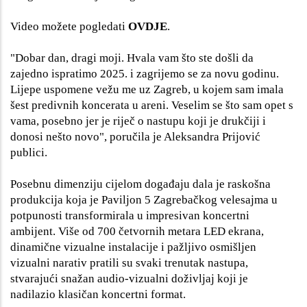
Video možete pogledati
OVDJE
.
"Dobar dan, dragi moji. Hvala vam što ste došli da
zajedno ispratimo 2025. i zagrijemo se za novu godinu.
Lijepe uspomene vežu me uz Zagreb, u kojem sam imala
šest predivnih koncerata u areni. Veselim se što sam opet s
vama, posebno jer je riječ o nastupu koji je drukčiji i
donosi nešto novo", poručila je Aleksandra Prijović
publici.
Posebnu dimenziju cijelom događaju dala je raskošna
produkcija koja je Paviljon 5 Zagrebačkog velesajma u
potpunosti transformirala u impresivan koncertni
ambijent. Više od 700 četvornih metara LED ekrana,
dinamične vizualne instalacije i pažljivo osmišljen
vizualni narativ pratili su svaki trenutak nastupa,
stvarajući snažan audio-vizualni doživljaj koji je
nadilazio klasičan koncertni format.