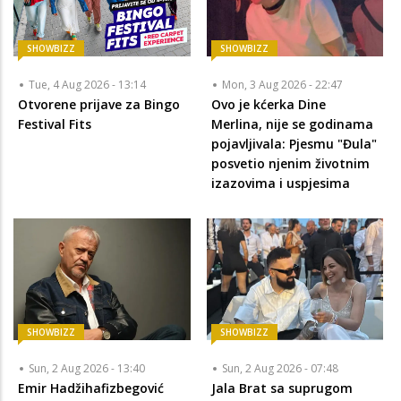
SHOWBIZZ
SHOWBIZZ
Tue, 4 Aug 2026 - 13:14
Mon, 3 Aug 2026 - 22:47
Otvorene prijave za Bingo
Ovo je kćerka Dine
Festival Fits
Merlina, nije se godinama
pojavljivala: Pjesmu "Đula"
posvetio njenim životnim
izazovima i uspjesima
SHOWBIZZ
SHOWBIZZ
Sun, 2 Aug 2026 - 13:40
Sun, 2 Aug 2026 - 07:48
Emir Hadžihafizbegović
Jala Brat sa suprugom