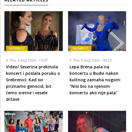
SHOWBIZZ
SHOWBIZZ
Thu, 6 Aug 2026 - 19:07
Thu, 6 Aug 2026 - 08:23
Video/ Severina prekinula
Lepa Brena pala na
koncert i poslala poruku o
koncertu u Budvi nakon
Srebrenici: Kad svi
kultnog zamaha nogom:
priznamo genocid, bit
"Nisi bio na njenom
ćemo sretne i vesele
koncertu ako nije pala"
države