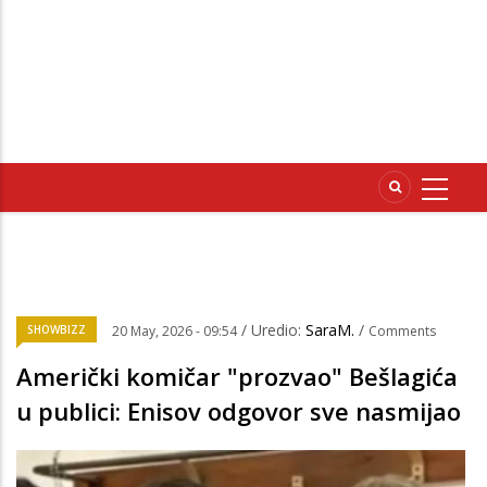
/ Uredio:
SaraM.
/
SHOWBIZZ
20 May, 2026 - 09:54
Comments
Američki komičar "prozvao" Bešlagića
u publici: Enisov odgovor sve nasmijao