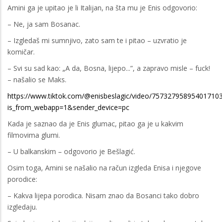
Amini ga je upitao je li Italijan, na šta mu je Enis odgovorio:
– Ne, ja sam Bosanac.
– Izgledaš mi sumnjivo, zato sam te i pitao – uzvratio je
komičar.
– Svi su sad kao: „A da, Bosna, lijepo...”, a zapravo misle – fuck!
– našalio se Maks.
https://www.tiktok.com/@enisbeslagic/video/75732795895401710
is_from_webapp=1&sender_device=pc
Kada je saznao da je Enis glumac, pitao ga je u kakvim
filmovima glumi.
– U balkanskim – odgovorio je Bešlagić.
Osim toga, Amini se našalio na račun izgleda Enisa i njegove
porodice:
– Kakva lijepa porodica. Nisam znao da Bosanci tako dobro
izgledaju.