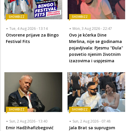
SHOWBIZZ
SHOWBIZZ
Tue, 4 Aug 2026 - 13:14
Mon, 3 Aug 2026 - 22:47
Otvorene prijave za Bingo
Ovo je kćerka Dine
Festival Fits
Merlina, nije se godinama
pojavljivala: Pjesmu "Đula"
posvetio njenim životnim
izazovima i uspjesima
SHOWBIZZ
SHOWBIZZ
Sun, 2 Aug 2026 - 13:40
Sun, 2 Aug 2026 - 07:48
Emir Hadžihafizbegović
Jala Brat sa suprugom