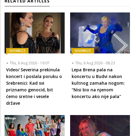
RELATED ARTICLES
SHOWBIZZ
SHOWBIZZ
Thu, 6 Aug 2026 - 19:07
Thu, 6 Aug 2026 - 08:23
Video/ Severina prekinula
Lepa Brena pala na
koncert i poslala poruku o
koncertu u Budvi nakon
Srebrenici: Kad svi
kultnog zamaha nogom:
priznamo genocid, bit
"Nisi bio na njenom
ćemo sretne i vesele
koncertu ako nije pala"
države