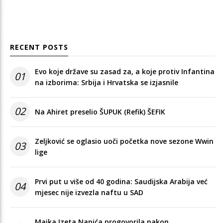
RECENT POSTS
Evo koje države su zasad za, a koje protiv Infantina
01
na izborima: Srbija i Hrvatska se izjasnile
02
Na Ahiret preselio ŠUPUK (Refik) ŠEFIK
Zeljković se oglasio uoči početka nove sezone Wwin
03
lige
Prvi put u više od 40 godina: Saudijska Arabija već
04
mjesec nije izvezla naftu u SAD
Majka Izeta Nanića progovorila nakon