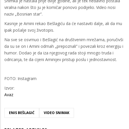
Snimka je nastala prije dvije godine, ali je tek nedavno postala
viralna nakon što ju je komičar ponovo podijelio. Video nosi
naziv „Bosnian star”.
Kasnije je Amini rekao Bešlagiću da će nastaviti dalje, ali da mu
ipak pošalje svoj životopis.
Na sve se osvrnuo i Bešlagić na društvenim mrežama, poručivši
da su se on i Amini odmah „prepoznali” i povezali kroz energiju i
humor. Dodao je da iza njegovog rada stoji mnogo truda i
odricanja, te da cijeni Aminiјev pristup poslu i jednostavnost.
FOTO: Instagram
Izvor:
Avaz
ENIS BEŠLAGIĆ
VIDEO SNIMAK