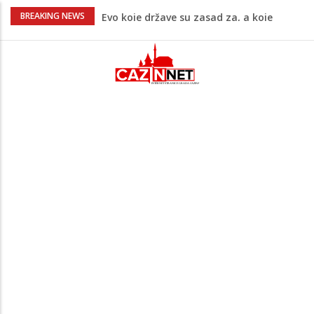
Evo koje države su zasad za, a koje
BREAKING NEWS
protiv Infantina na izborima: Srbija i
Hrvatska se izjasnile
Majka Izeta Nanića progovorila nakon
obilježavanja godišnjice: "Doživjela sam
poniženje na mjestu gdje se odaje
počast mom sinu"
Prvi put u više od 40 godina: Saudijska
Arabija već mjesec nije izvezla naftu u
SAD
Zeljković se oglasio uoči početka nove
sezone Wwin lige
Na Ahiret preselio ŠUPUK (Refik) ŠEFIK