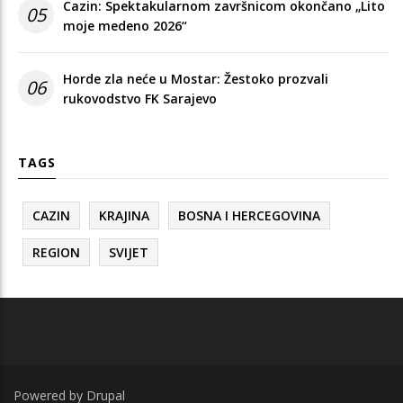
Cazin: Spektakularnom završnicom okončano „Lito
05
moje medeno 2026“
Horde zla neće u Mostar: Žestoko prozvali
06
rukovodstvo FK Sarajevo
TAGS
CAZIN
KRAJINA
BOSNA I HERCEGOVINA
REGION
SVIJET
Powered by
Drupal