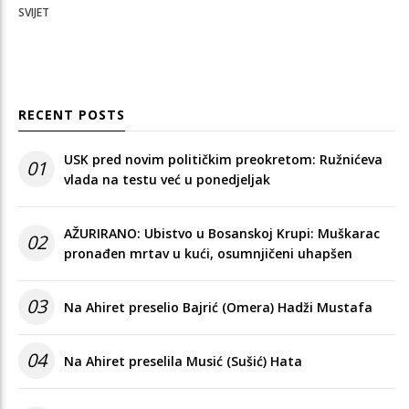
SVIJET
RECENT POSTS
USK pred novim političkim preokretom: Ružnićeva
01
vlada na testu već u ponedjeljak
AŽURIRANO: Ubistvo u Bosanskoj Krupi: Muškarac
02
pronađen mrtav u kući, osumnjičeni uhapšen
03
Na Ahiret preselio Bajrić (Omera) Hadži Mustafa
04
Na Ahiret preselila Musić (Sušić) Hata