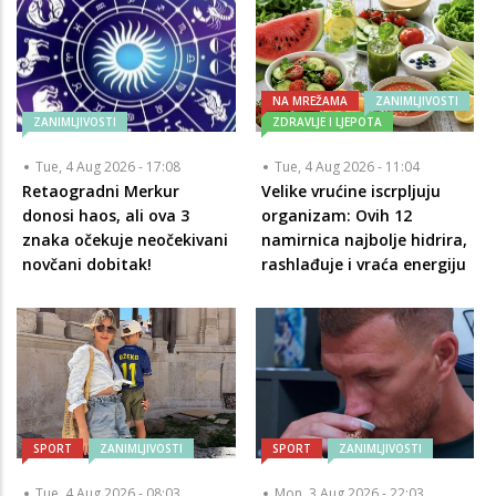
NA MREŽAMA
ZANIMLJIVOSTI
ZANIMLJIVOSTI
ZDRAVLJE I LJEPOTA
Tue, 4 Aug 2026 - 17:08
Tue, 4 Aug 2026 - 11:04
Retaogradni Merkur
Velike vrućine iscrpljuju
donosi haos, ali ova 3
organizam: Ovih 12
znaka očekuje neočekivani
namirnica najbolje hidrira,
novčani dobitak!
rashlađuje i vraća energiju
SPORT
ZANIMLJIVOSTI
SPORT
ZANIMLJIVOSTI
Tue, 4 Aug 2026 - 08:03
Mon, 3 Aug 2026 - 22:03