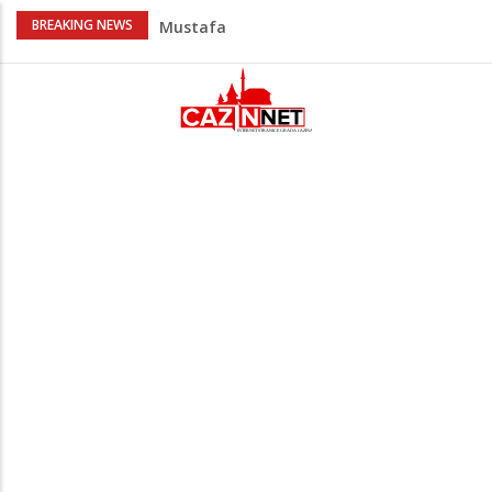
AŽURIRANO: Ubistvo u Bosanskoj Krupi:
BREAKING NEWS
Muškarac pronađen mrtav u kući,
osumnjičeni uhapšen
USK pred novim političkim preokretom:
Ružnićeva vlada na testu već u
ponedjeljak
Horde zla neće u Mostar: Žestoko
prozvali rukovodstvo FK Sarajevo
Cazin: Spektakularnom završnicom
okončano „Lito moje medeno 2026“
Na Ahiret preselio Bajrić (Omera) Hadži
Mustafa