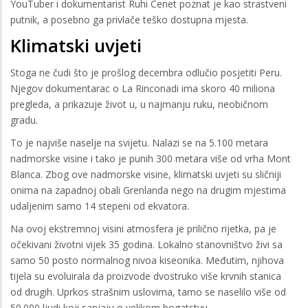
YouTuber i dokumentarist Ruhi Cenet poznat je kao strastveni
putnik, a posebno ga privlače teško dostupna mjesta.
Klimatski uvjeti
Stoga ne čudi što je prošlog decembra odlučio posjetiti Peru.
Njegov dokumentarac o La Rinconadi ima skoro 40 miliona
pregleda, a prikazuje život u, u najmanju ruku, neobičnom
gradu.
To je najviše naselje na svijetu. Nalazi se na 5.100 metara
nadmorske visine i tako je punih 300 metara više od vrha Mont
Blanca. Zbog ove nadmorske visine, klimatski uvjeti su sličniji
onima na zapadnoj obali Grenlanda nego na drugim mjestima
udaljenim samo 14 stepeni od ekvatora.
Na ovoj ekstremnoj visini atmosfera je prilično rijetka, pa je
očekivani životni vijek 35 godina. Lokalno stanovništvo živi sa
samo 50 posto normalnog nivoa kiseonika. Međutim, njihova
tijela su evoluirala da proizvode dvostruko više krvnih stanica
od drugih. Uprkos strašnim uslovima, tamo se naselilo više od
50.000 ljudi koji sanjaju o velikom bogatstvu.