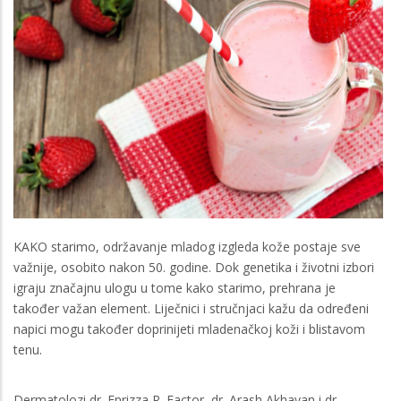
KAKO starimo, održavanje mladog izgleda kože postaje sve
važnije, osobito nakon 50. godine. Dok genetika i životni izbori
igraju značajnu ulogu u tome kako starimo, prehrana je
također važan element. Liječnici i stručnjaci kažu da određeni
napici mogu također doprinijeti mladenačkoj koži i blistavom
tenu.
Dermatolozi dr. Enrizza P. Factor, dr. Arash Akhavan i dr.