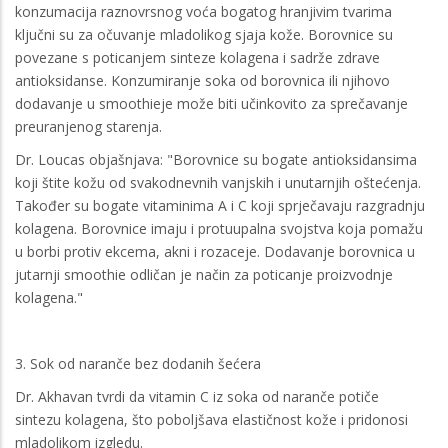
konzumacija raznovrsnog voća bogatog hranjivim tvarima
ključni su za očuvanje mladolikog sjaja kože. Borovnice su
povezane s poticanjem sinteze kolagena i sadrže zdrave
antioksidanse. Konzumiranje soka od borovnica ili njihovo
dodavanje u smoothieje može biti učinkovito za sprečavanje
preuranjenog starenja.
Dr. Loucas objašnjava: "Borovnice su bogate antioksidansima
koji štite kožu od svakodnevnih vanjskih i unutarnjih oštećenja.
Također su bogate vitaminima A i C koji sprječavaju razgradnju
kolagena. Borovnice imaju i protuupalna svojstva koja pomažu
u borbi protiv ekcema, akni i rozaceje. Dodavanje borovnica u
jutarnji smoothie odličan je način za poticanje proizvodnje
kolagena."
3. Sok od naranče bez dodanih šećera
Dr. Akhavan tvrdi da vitamin C iz soka od naranče potiče
sintezu kolagena, što poboljšava elastičnost kože i pridonosi
mladolikom izgledu.