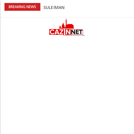
Kafa, umjetnost i Alajbegović: Juventus
BREAKING NEWS
objavio spektakularan video
Poznat termin dženaze NADAREVIĆ
ŠEFIKU
Na Ahiret preselila SAMARDŽIĆ (rođ.
Čizmić) AJIŠA
Na Ahiret preselila DERVIŠEVIĆ (rođ.
ALIČAJIĆ) MINE
Na Ahiret preselio ĆORALIĆ (Mahmut)
SULEJMAN