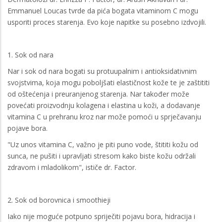
Emmanuel Loucas tvrde da pića bogata vitaminom C mogu
usporiti proces starenja. Evo koje napitke su posebno izdvojili.
1. Sok od nara
Nar i sok od nara bogati su protuupalnim i antioksidativnim
svojstvima, koja mogu poboljšati elastičnost kože te je zaštititi
od oštećenja i preuranjenog starenja. Nar također može
povećati proizvodnju kolagena i elastina u koži, a dodavanje
vitamina C u prehranu kroz nar može pomoći u sprječavanju
pojave bora.
"Uz unos vitamina C, važno je piti puno vode, štititi kožu od
sunca, ne pušiti i upravljati stresom kako biste kožu održali
zdravom i mladolikom", ističe dr. Factor.
2. Sok od borovnica i smoothieji
Iako nije moguće potpuno spriječiti pojavu bora, hidracija i