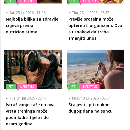
FIT
LIFESTYLE
FIT
LIFESTYLE
Sat, 25 Jul 2026 - 11:26
Thu, 23 Jul 2026 - 08:57
Najbolja biljka za zdravlje
Previše proteina može
crijeva prema
opteretiti organizam: Ovo
nutricionistima
su znakovi da treba
smanjiti unos
FIT
LIFESTYLE
FIT
LIFESTYLE
Tue, 21 Jul 2026 - 22:47
Mon, 13 Jul 2026 - 08:34
Istraživanje kaže da ova
Šta jesti i piti nakon
vrsta treninga može
dugog dana na suncu
podmladiti tijelo i do
osam godina