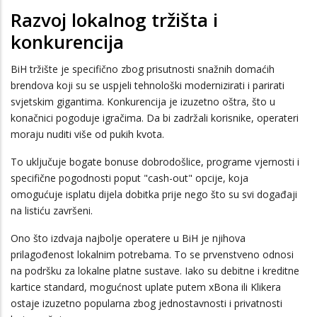
Razvoj lokalnog tržišta i
konkurencija
BiH tržište je specifično zbog prisutnosti snažnih domaćih
brendova koji su se uspjeli tehnološki modernizirati i parirati
svjetskim gigantima. Konkurencija je izuzetno oštra, što u
konačnici pogoduje igračima. Da bi zadržali korisnike, operateri
moraju nuditi više od pukih kvota.
To uključuje bogate bonuse dobrodošlice, programe vjernosti i
specifične pogodnosti poput "cash-out" opcije, koja
omogućuje isplatu dijela dobitka prije nego što su svi događaji
na listiću završeni.
Ono što izdvaja najbolje operatere u BiH je njihova
prilagođenost lokalnim potrebama. To se prvenstveno odnosi
na podršku za lokalne platne sustave. Iako su debitne i kreditne
kartice standard, mogućnost uplate putem xBona ili Klikera
ostaje izuzetno popularna zbog jednostavnosti i privatnosti