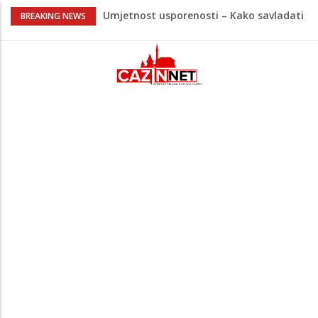
Umjetnost usporenosti – Kako savladati
BREAKING NEWS
"spori vikend" i zaista se odmoriti
Maloljetnik u policijskoj stanici napao
policajca i oštetio vrata
Razmišljate koji automobil kupiti? Nova
Honda Civic dobila odlične ocjene
Pet namirnica za doručak koje će vas
držati sitima sve do ručka
Nema lijeka u onome što je zabranjeno