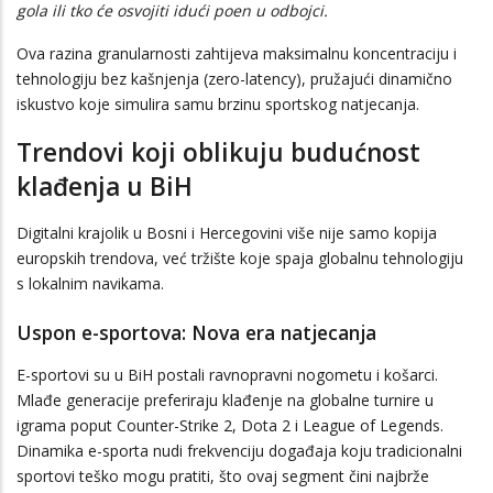
gola ili tko će osvojiti idući poen u odbojci.
Ova razina granularnosti zahtijeva maksimalnu koncentraciju i
tehnologiju bez kašnjenja (zero-latency), pružajući dinamično
iskustvo koje simulira samu brzinu sportskog natjecanja.
Trendovi koji oblikuju budućnost
klađenja u BiH
Digitalni krajolik u Bosni i Hercegovini više nije samo kopija
europskih trendova, već tržište koje spaja globalnu tehnologiju
s lokalnim navikama.
Uspon e-sportova: Nova era natjecanja
E-sportovi su u BiH postali ravnopravni nogometu i košarci.
Mlađe generacije preferiraju klađenje na globalne turnire u
igrama poput Counter-Strike 2, Dota 2 i League of Legends.
Dinamika e-sporta nudi frekvenciju događaja koju tradicionalni
sportovi teško mogu pratiti, što ovaj segment čini najbrže