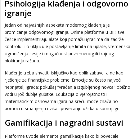
Psihologija klađenja i odgovorno
igranje
Jedan od najvažnijih aspekata modernog klađenja je
promicanje odgovornog igranja. Online platforme u BiH sve
češće implementiraju alate koji pomažu igračima da zadrže
kontrolu. To uključuje postavljanje limita na uplate, vremenska
ograničenja sesije i mogućnost privremenog ili trajnog
blokiranja računa.
Klađenje treba shvatiti isključivo kao oblik zabave, a ne kao
rješenje za financijske probleme. Emocije su često najveći
neprijatelj igrača; pokušaj "vraćanja izgubljenog novca" obično
vodi u još dublje gubitke. Edukacija o vjerojatnosti i
matematičkim osnovama igara na sreću može značajno
pomoći u smanjenju rizika i povećanju užitka u samoj igri.
Gamifikacija i nagradni sustavi
Platforme uvode elemente gamifikacije kako bi povećale