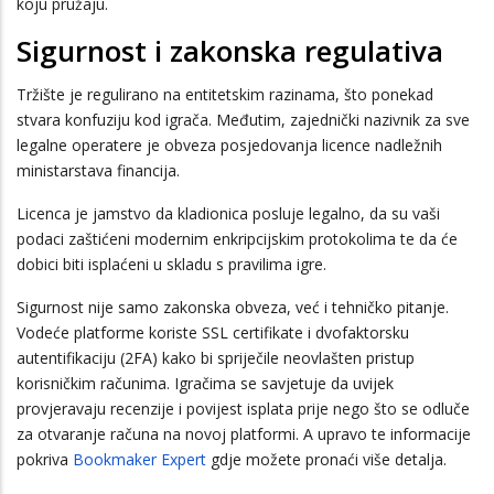
koju pružaju.
Sigurnost i zakonska regulativa
Tržište je regulirano na entitetskim razinama, što ponekad
stvara konfuziju kod igrača. Međutim, zajednički nazivnik za sve
legalne operatere je obveza posjedovanja licence nadležnih
ministarstava financija.
Licenca je jamstvo da kladionica posluje legalno, da su vaši
podaci zaštićeni modernim enkripcijskim protokolima te da će
dobici biti isplaćeni u skladu s pravilima igre.
Sigurnost nije samo zakonska obveza, već i tehničko pitanje.
Vodeće platforme koriste SSL certifikate i dvofaktorsku
autentifikaciju (2FA) kako bi spriječile neovlašten pristup
korisničkim računima. Igračima se savjetuje da uvijek
provjeravaju recenzije i povijest isplata prije nego što se odluče
za otvaranje računa na novoj platformi. A upravo te informacije
pokriva
Bookmaker Expert
gdje možete pronaći više detalja.