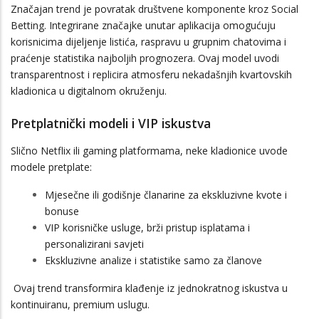
Značajan trend je povratak društvene komponente kroz Social
Betting. Integrirane značajke unutar aplikacija omogućuju
korisnicima dijeljenje listića, raspravu u grupnim chatovima i
praćenje statistika najboljih prognozera. Ovaj model uvodi
transparentnost i replicira atmosferu nekadašnjih kvartovskih
kladionica u digitalnom okruženju.
Pretplatnički modeli i VIP iskustva
Slično Netflix ili gaming platformama, neke kladionice uvode
modele pretplate:
Mjesečne ili godišnje članarine za ekskluzivne kvote i
bonuse
VIP korisničke usluge, brži pristup isplatama i
personalizirani savjeti
Ekskluzivne analize i statistike samo za članove
Ovaj trend transformira klađenje iz jednokratnog iskustva u
kontinuiranu, premium uslugu.