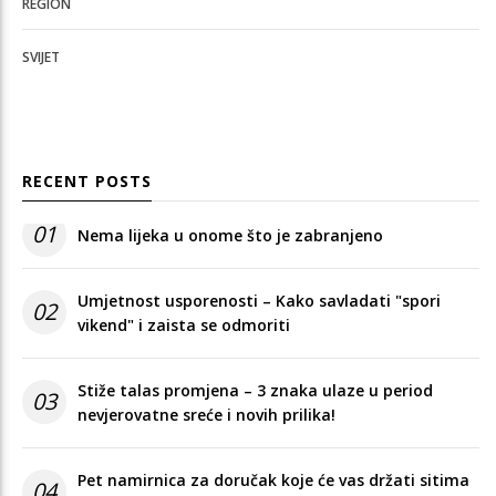
REGION
SVIJET
RECENT POSTS
01
Nema lijeka u onome što je zabranjeno
Umjetnost usporenosti – Kako savladati "spori
02
vikend" i zaista se odmoriti
Stiže talas promjena – 3 znaka ulaze u period
03
nevjerovatne sreće i novih prilika!
Pet namirnica za doručak koje će vas držati sitima
04