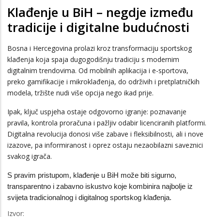
Klađenje u BiH – negdje između
tradicije i digitalne budućnosti
Bosna i Hercegovina prolazi kroz transformaciju sportskog
klađenja koja spaja dugogodišnju tradiciju s modernim
digitalnim trendovima. Od mobilnih aplikacija i e-sportova,
preko gamifikacije i mikroklađenja, do održivih i pretplatničkih
modela, tržište nudi više opcija nego ikad prije.
Ipak, ključ uspjeha ostaje odgovorno igranje: poznavanje
pravila, kontrola proračuna i pažljiv odabir licenciranih platformi.
Digitalna revolucija donosi više zabave i fleksibilnosti, ali i nove
izazove, pa informiranost i oprez ostaju nezaobilazni saveznici
svakog igrača.
S pravim pristupom, klađenje u BiH može biti sigurno,
transparentno i zabavno iskustvo koje kombinira najbolje iz
svijeta tradicionalnog i digitalnog sportskog klađenja.
Izvor: