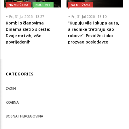
NA MREŽAMA
NOGOMET
NA MREŽAMA
Fri, 31 Jul 2026 - 13:27
Fri, 31 Jul 2026 - 13:10
Kombi s članovima
"Kupuju vile i skupa auta,
Dinama sletio s ceste:
a radnike tretiraju kao
Dvoje mrtvih, više
robove": Pezić žestoko
povrijeđenih
prozvao poslodavce
CATEGORIES
CAZIN
KRAJINA
BOSNA I HERCEGOVINA