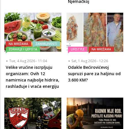
Njemačkoj
NA MREŽAMA
ZANIMLJIVOSTI
ZDRAVLJE I LJEPOTA
LIFESTYLE
NA MREŽAMA
Tue, 4 Aug 2026 - 11:04
Sat, 1 Aug 2026 - 12:26
Velike vrućine iscrpljuju
Odakle Bećirovićevoj
organizam: Ovih 12
supruzi pare za haljinu od
namirnica najbolje hidrira,
3.600 KM?
rashlađuje i vraća energiju