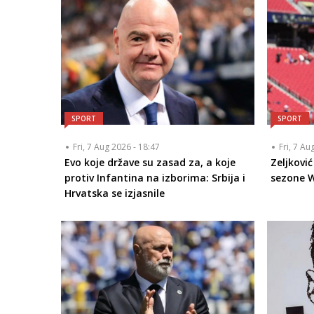
SPORT
SPORT
Fri, 7 Aug 2026 - 18:47
Fri, 7 Au
Evo koje države su zasad za, a koje
Zeljkovi
protiv Infantina na izborima: Srbija i
sezone W
Hrvatska se izjasnile