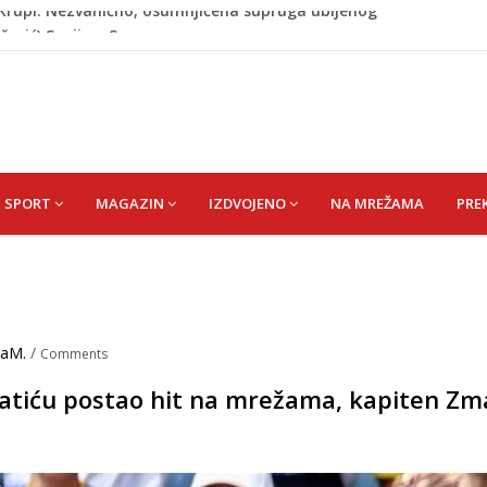
ažević) Senija – Sena
ŠEFIK
je protiv Infantina na izborima: Srbija i Hrvatska se
akon obilježavanja godišnjice: "Doživjela sam poniženje
 mom sinu"
j Krupi: Nezvanično, osumnjičena supruga ubijenog
SPORT
MAGAZIN
IZDVOJENO
NA MREŽAMA
PRE
raM.
/
Comments
atiću postao hit na mrežama, kapiten Zm