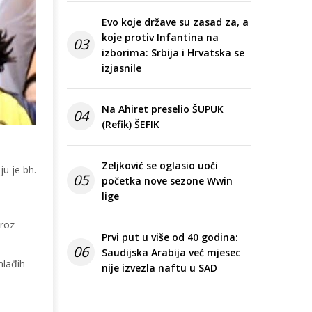
Evo koje države su zasad za, a
koje protiv Infantina na
03
izborima: Srbija i Hrvatska se
izjasnile
Na Ahiret preselio ŠUPUK
04
(Refik) ŠEFIK
Zeljković se oglasio uoči
u je bh.
05
početka nove sezone Wwin
lige
kroz
Prvi put u više od 40 godina:
06
Saudijska Arabija već mjesec
mlađih
nije izvezla naftu u SAD