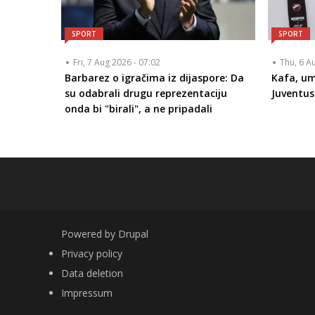
SPORT
SPORT
Fri, 7 Aug 2026 - 07:02
Thu, 6 A
Barbarez o igračima iz dijaspore: Da
Kafa, um
su odabrali drugu reprezentaciju
Juventus
onda bi "birali", a ne pripadali
Powered by
Drupal
FOOTER
Privacy policy
Data deletion
Impressum