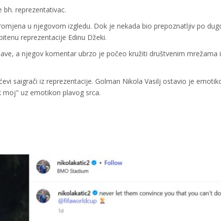
 bh. reprezentativac.
a promjena u njegovom izgledu. Dok je nekada bio prepoznatljiv po dugo
pitenu reprezentacije Edinu Džeki.
jave, a njegov komentar ubrzo je počeo kružiti društvenim mrežama 
ćevi saigrači iz reprezentacije. Golman Nikola Vasilj ostavio je emoti
k moj" uz emotikon plavog srca.