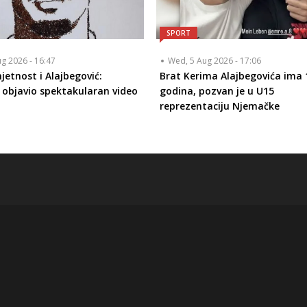
SPORT
ug 2026 - 16:47
Wed, 5 Aug 2026 - 17:06
jetnost i Alajbegović:
Brat Kerima Alajbegovića ima 
 objavio spektakularan video
godina, pozvan je u U15
reprezentaciju Njemačke