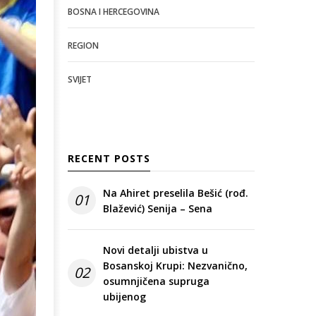
BOSNA I HERCEGOVINA
REGION
SVIJET
RECENT POSTS
Na Ahiret preselila Bešić (rođ.
01
Blažević) Senija – Sena
Novi detalji ubistva u
Bosanskoj Krupi: Nezvanično,
02
osumnjičena supruga
ubijenog