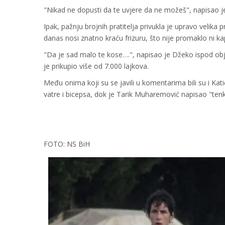
"Nikad ne dopusti da te uvjere da ne možeš", napisao je
Ipak, pažnju brojnih pratitelja privukla je upravo velik
danas nosi znatno kraću frizuru, što nije promaklo ni ka
"Da je sad malo te kose….", napisao je Džeko ispod ob
je prikupio više od 7.000 lajkova.
Među onima koji su se javili u komentarima bili su i Kati
vatre i bicepsa, dok je Tarik Muharemović napisao "ten
FOTO: NS BiH