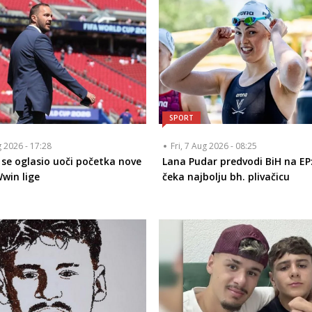
SPORT
g 2026 - 17:28
Fri, 7 Aug 2026 - 08:25
ć se oglasio uoči početka nove
Lana Pudar predvodi BiH na EP:
win lige
čeka najbolju bh. plivačicu