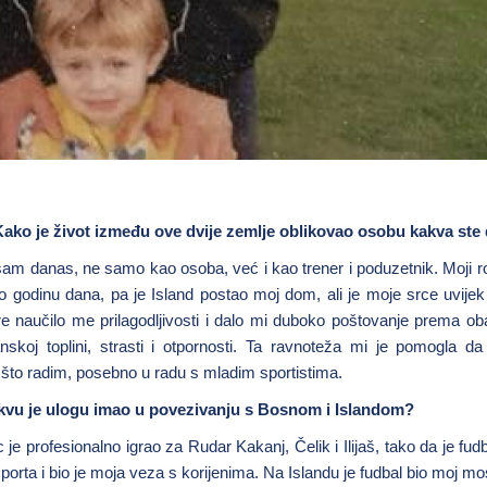
. Kako je život između ove dvije zemlje oblikovao osobu kakva st
sam danas, ne samo kao osoba, već i kao trener i poduzetnik. Moji rod
 godinu dana, pa je Island postao moj dom, ali je moje srce uvijek
re naučilo me prilagodljivosti i dalo mi duboko poštovanje prema oba
sanskoj toplini, strasti i otpornosti. Ta ravnoteža mi je pomogla d
ve što radim, posebno u radu s mladim sportistima.
kakvu je ulogu imao u povezivanju s Bosnom i Islandom?
e profesionalno igrao za Rudar Kakanj, Čelik i Ilijaš, tako da je fudb
sporta i bio je moja veza s korijenima. Na Islandu je fudbal bio moj m