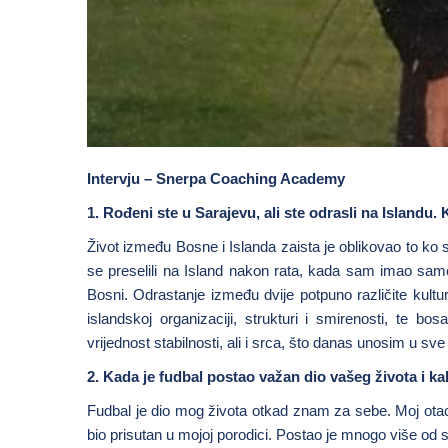
Intervju – Snerpa Coaching Academy
1. Rođeni ste u Sarajevu, ali ste odrasli na Islandu
Život između Bosne i Islanda zaista je oblikovao to ko 
se preselili na Island nakon rata, kada sam imao samo
Bosni. Odrastanje između dvije potpuno različite kultu
islandskoj organizaciji, strukturi i smirenosti, te bo
vrijednost stabilnosti, ali i srca, što danas unosim u s
2. Kada je fudbal postao važan dio vašeg života i 
Fudbal je dio mog života otkad znam za sebe. Moj otac j
bio prisutan u mojoj porodici. Postao je mnogo više od 