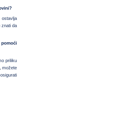
ovini?
 ostavlja
u znati da
u pomoći
o priliku
e, možete
osigurati