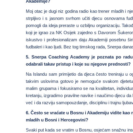
Akademije?
Moj otac je dugi niz godina radio kao trener mladih i n
strpljivo i s jasnom svrhom učiti djecu osnovama fudba
pomogli da ideja preraste u ozbiljnu organizaciju. Tako
koji je igrao za NK Osijek zajedno s Davorom Šukerom,
iskustvo i profesionalizam daju Akademiji posebnu širin
fudbaleri i kao ljudi. Bez tog timskog rada, Snerpa danas
5. Snerpa Coaching Academy je poznata po radu 
odabrali takav pristup i koje su njegove prednosti?
Na Islandu sam primijetio da djeca često treniraju u
takvim uslovima gotovo je nemoguće svakom djetetu po
malim grupama i fokusiramo se na kvalitetan, indivi
kretanju, izgradimo pravilne navike i naučimo djecu da 
već i da razviju samopouzdanje, disciplinu i trajnu ljuba
6. Često se vraćate u Bosnu i Akademiju vidite kao 
mladih u Bosni i Hercegovini?
Svaki put kada se vratim u Bosnu, osjećam snažnu inspi