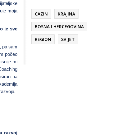
jateljske
zuje moja
CAZIN
KRAJINA
BOSNA I HERCEGOVINA
o je sve
REGION
SVIJET
t, pa sam
sam počeo
Kasnije mi
 Coaching
usiran na
Akademija
razvoja.
a razvoj