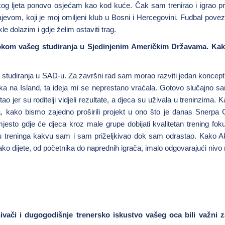
og ljeta ponovo osjećam kao kod kuće. Čak sam trenirao i igrao pri
vom, koji je moj omiljeni klub u Bosni i Hercegovini. Fudbal pove
le dolazim i gdje želim ostaviti trag.
tokom vašeg studiranja u Sjedinjenim Američkim Državama. Kak
g studiranja u SAD-u. Za završni rad sam morao razviti jedan koncep
ka na Island, ta ideja mi se neprestano vraćala. Gotovo slučajno 
tao jer su roditelji vidjeli rezultate, a djeca su uživala u treninzima. 
lja, kako bismo zajedno proširili projekt u ono što je danas Snerpa
mjesto gdje će djeca kroz male grupe dobijati kvalitetan trening fok
stu treninga kakvu sam i sam priželjkivao dok sam odrastao. Kako 
vako dijete, od početnika do naprednih igrača, imalo odgovarajući nivo 
vači i dugogodišnje trenersko iskustvo vašeg oca bili važni z