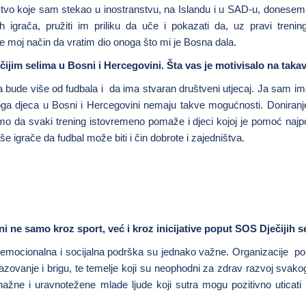
skustvo koje sam stekao u inostranstvu, na Islandu i u SAD-u, donese
grača, pružiti im priliku da uče i pokazati da, uz pravi trening
e moj način da vratim dio onoga što mi je Bosna dala.
čijim selima u Bosni i Hercegovini. Šta vas je motivisalo na taka
pa bude više od fudbala i da ima stvaran društveni utjecaj. Ja sam i
ga djeca u Bosni i Hercegovini nemaju takve mogućnosti. Doniranj
 da svaki trening istovremeno pomaže i djeci kojoj je pomoć najpo
 igrače da fudbal može biti i čin dobrote i zajedništva.
i ne samo kroz sport, već i kroz inicijative poput SOS Dječijih s
li emocionalna i socijalna podrška su jednako važne. Organizacije 
razovanje i brigu, te temelje koji su neophodni za zdrav razvoj svakog
ne i uravnotežene mlade ljude koji sutra mogu pozitivno uticati 