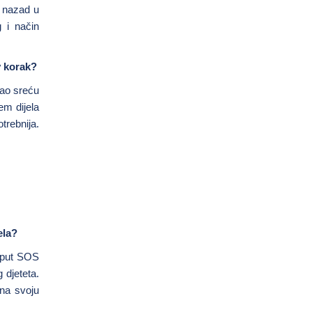
m nazad u
 i način
v korak?
mao sreću
em dijela
trebnija.
ela?
poput SOS
 djeteta.
na svoju