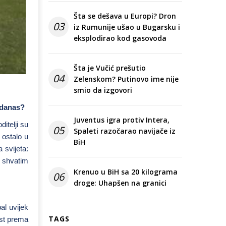
Šta se dešava u Europi? Dron
03
iz Rumunije ušao u Bugarsku i
eksplodirao kod gasovoda
Šta je Vučić prešutio
04
Zelenskom? Putinovo ime nije
smio da izgovori
e danas?
Juventus igra protiv Intera,
itelji su
05
Spaleti razočarao navijače iz
 ostalo u
BiH
 svijeta:
a shvatim
Krenuo u BiH sa 20 kilograma
06
droge: Uhapšen na granici
al uvijek
TAGS
ost prema