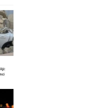
iji:
mci