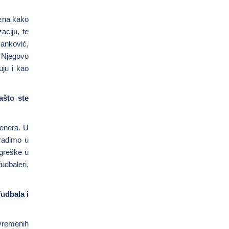
 zna kako
aciju, te
Janković,
. Njegovo
uju i kao
ašto ste
renera. U
 radimo u
 greške u
udbaleri,
fudbala i
avremenih