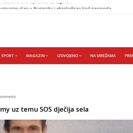
 Rumunije ušao u Bugarsku i eksplodirao kod gasovoda
m dnu Save, podsjećaju na ljudske
liku plesnu dvoranu u Bijeloj kući
vije: Evo šta ih štiti
 Putinovo ime nije smio da izgovori
SPORT
MAGAZIN
IZDVOJENO
NA MREŽAMA
PRE
omments
my uz temu SOS dječija sela