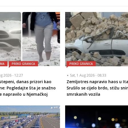
AMA
PREKO GRANICA
PREKO GRANICA
ug 2026 - 12:27
Sat, 1 Aug 2026 - 08:33
 stepeni, danas prizori kao
Zemljotres napravio haos u Ital
me: Pogledajte šta je snažno
Srušilo se cijelo brdo, stižu sni
e napravilo u Njemačkoj
smrskanih vozila