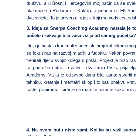
društvu, a u Bosni i Hercegovini moj način da se svak
utakmice sa Rudarom iz Kaknja, a jednom i s FK Saraje
dva svijeta. To je univerzalni jezik koji me podsjeća odak
3. Ideja za Snerpa Coaching Academy nastala je 
počelo i kakva je bila vaša vizija od samog početka?
Ideja je nastala kao mali studentski projekat tokom mo
se fokusirao na razvoj mladih u fudbalu. Nakon povrat
trenirati djecu svojih kolega s posla. Projekt je brzo ras
se pridružio i otac, a zatim i dva moja bliska prijate
Academy. Vizija je od prvog dana bila jasna: stvoriti 
tehniku, kretanje i mentalni sklop i to baš onakvu vr
raste, planiramo i širenje na različite uzraste kako bi s
4. Na ovom putu niste sami. Koliko su vaši suosni