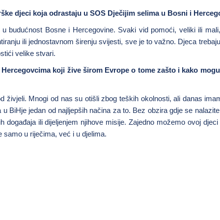
drške djeci koja odrastaju u SOS Dječijim selima u Bosni i Herceg
 u budućnost Bosne i Hercegovine. Svaki vid pomoći, veliki ili mali,
ntiranju ili jednostavnom širenju svijesti, sve je to važno. Djeca trebaj
tići velike stvari.
i Hercegovcima koji žive širom Evrope o tome zašto i kako mog
 živjeli. Mnogi od nas su otišli zbog teških okolnosti, ali danas imam
 BiHje jedan od najljepših načina za to. Bez obzira gdje se nalazit
događaja ili dijeljenjem njihove misije. Zajedno možemo ovoj djeci 
 samo u riječima, već i u djelima.