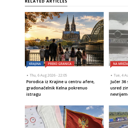
RELATED ARTICLES
KRAJINA
PREKO GRANICA
NA MREŽ
Thu, 6 Aug 2026 - 22:05
Tue, 4 A
Porodica iz Krajine u centru afere,
Jučer 36
gradonačelnik Kelna pokrenuo
usred zi
istragu
nevrijem