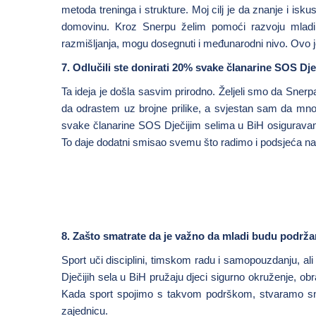
metoda treninga i strukture. Moj cilj je da znanje i i
domovinu. Kroz Snerpu želim pomoći razvoju mladih i
razmišljanja, mogu dosegnuti i međunarodni nivo. Ovo j
7. Odlučili ste donirati 20% svake članarine SOS Dje
Ta ideja je došla sasvim prirodno. Željeli smo da Sner
da odrastem uz brojne prilike, a svjestan sam da mno
svake članarine SOS Dječijim selima u BiH osiguravamo
To daje dodatni smisao svemu što radimo i podsjeća naše
8. Zašto smatrate da je važno da mladi budu podržan
Sport uči disciplini, timskom radu i samopouzdanju, a
Dječijih sela u BiH pružaju djeci sigurno okruženje, ob
Kada sport spojimo s takvom podrškom, stvaramo snaž
zajednicu.