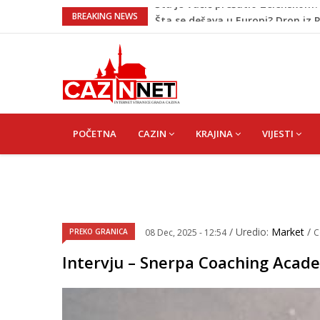
Šta se dešava u Europi? Dron iz
BREAKING NEWS
Ribari pronašli kosti na isušeno
Sud zaustavio Trumpov plan za ve
Bebe koje odrastaju uz pse su zdra
Šta je Vučić prešutio Zelenskom?
MAIN
NAVIGATION
POČETNA
CAZIN
KRAJINA
VIJESTI
/ Uredio:
Market
/
PREKO GRANICA
08 Dec, 2025 - 12:54
C
Intervju – Snerpa Coaching Acade