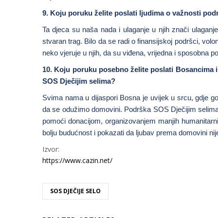
9. Koju poruku želite poslati ljudima o važnosti po
Ta djeca su naša nada i ulaganje u njih znači ulaganje
stvaran trag. Bilo da se radi o finansijskoj podršci, volo
neko vjeruje u njih, da su viđena, vrijedna i sposobna pos
10. Koju poruku posebno želite poslati Bosancima 
SOS Dječijim selima?
Svima nama u dijaspori Bosna je uvijek u srcu, gdje god
da se odužimo domovini. Podrška SOS Dječijim selima u
pomoći donacijom, organizovanjem manjih humanitarnih 
bolju budućnost i pokazati da ljubav prema domovini nije
Izvor:
https://www.cazin.net/
SOS DJEČIJE SELO