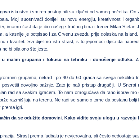
jegovo iskustvo i smiren pristup bili su ključni od samog početka. On
la. Moji suosnivači donijeli su novu energiju, kreativnost i organiz
đer, imamo čast da je dio našeg stručnog tima i trener Milan Stefan 
 a kasnije je potpisao i za Crvenu zvezdu prije dolaska na Island
u i kvalitet. Svi dijelimo istu strast, s to jepomoći djeci da napred
 ne bi bila ono što jeste.
u malim grupama i fokusu na tehniku i donošenje odluka. Z
 ogromnim grupama, nekad i po 40 do 60 igrača sa svega nekoliko t
svetiti dovoljno pažnje. Zato je naš pristup drugačiji. U Snerpi
dualan rad sa svakim igračem. To nam omogućava da rano ispravimo
brže razmišljaju na terenu. Ne radi se samo o tome da postanu bolji f
v prema igri.
način da se odužite domovini. Kako vidite svoju ulogu u razvoju 
raciju. Strast prema fudbalu je nevjerovatna, ali često nedostaje s