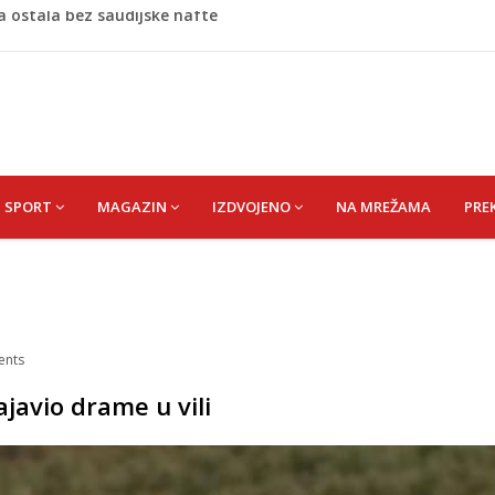
še pacijenata zbog dehidracije, vrtoglavice i kolapsa
 Putinovo ime nije smio da izgovori
 Rumunije ušao u Bugarsku i eksplodirao kod gasovoda
m dnu Save, podsjećaju na ljudske
a ostala bez saudijske nafte
SPORT
MAGAZIN
IZDVOJENO
NA MREŽAMA
PRE
nts
javio drame u vili