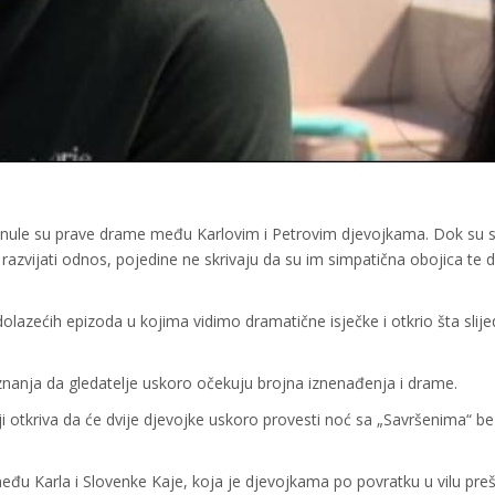
renule su prave drame među Karlovim i Petrovim djevojkama. Dok su 
razvijati odnos, pojedine ne skrivaju da su im simpatična obojica te 
lazećih epizoda u kojima vidimo dramatične isječke i otkrio šta slije
 znanja da gledatelje uskoro očekuju brojna iznenađenja i drame.
ji otkriva da će dvije djevojke uskoro provesti noć sa „Savršenima“ be
đu Karla i Slovenke Kaje, koja je djevojkama po povratku u vilu preš