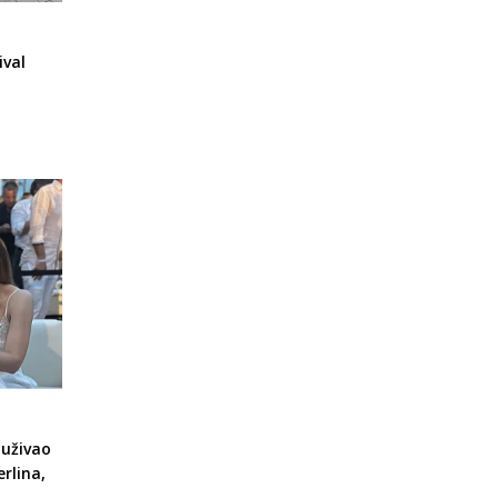
ival
uživao
rlina,