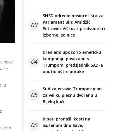
SNSD odredio nosioce lista za
Parlament BiH: Amidžić,
03
Petrović i Višković predvode tri
izborne jedinice
Grenland upozorio američku
kompaniju povezanu s
04
se neke
Trumpom, predsjednik SAD-a
da će
uputio oštre poruke
di u
Sud zaustavio Trumpov plan
05
za veliku plesnu dvoranu u
Bijeloj kući
z
Ribari pronašli kosti na
06
isušenom dnu Save,
utjela