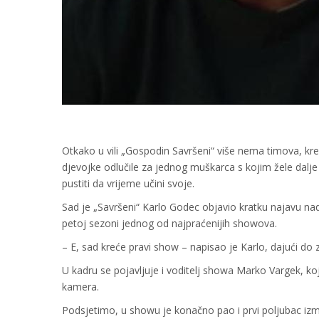
Otkako u vili „Gospodin Savršeni“ više nema timova, k
djevojke odlučile za jednog muškarca s kojim žele dalje 
pustiti da vrijeme učini svoje.
Sad je „Savršeni“ Karlo Godec objavio kratku najavu nado
petoj sezoni jednog od najpraćenijih showova.
– E, sad kreće pravi show – napisao je Karlo, dajući do
U kadru se pojavljuje i voditelj showa Marko Vargek, ko
kamera.
Podsjetimo, u showu je konačno pao i prvi poljubac izme