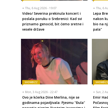
Thu, 6 Aug 2026 - 19:07
Thu, 6 A
Video/ Severina prekinula koncert i
Lepa Bre
poslala poruku o Srebrenici: Kad svi
nakon k
priznamo genocid, bit ćemo sretne i
bio na n
vesele države
pala"
SHOWBIZZ
SHOWBIZ
Mon, 3 Aug 2026 - 22:47
Sun, 2 A
Ovo je kćerka Dine Merlina, nije se
Emir Had
godinama pojavljivala: Pjesmu "Đula"
Počasnog
posvetio njenim životnim izazovima i
Film Fest