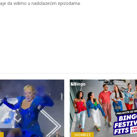
staje da vidimo u nadolazećim epizodama.
Z
SHOWBIZZ