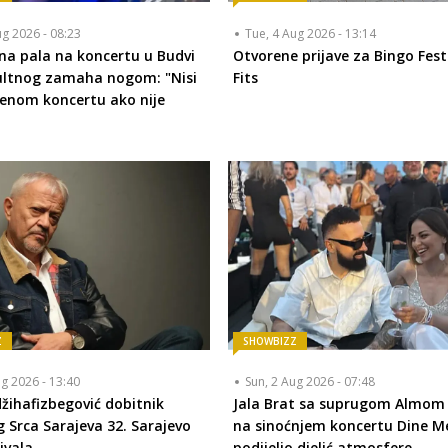
ug 2026 - 08:23
Tue, 4 Aug 2026 - 13:14
na pala na koncertu u Budvi
Otvorene prijave za Bingo Fest
ultnog zamaha nogom: "Nisi
Fits
jenom koncertu ako nije
Z
SHOWBIZZ
ug 2026 - 13:40
Sun, 2 Aug 2026 - 07:48
žihafizbegović dobitnik
Jala Brat sa suprugom Almom 
 Srca Sarajeva 32. Sarajevo
na sinoćnjem koncertu Dine Me
ivala
podijelio djelić atmosfere