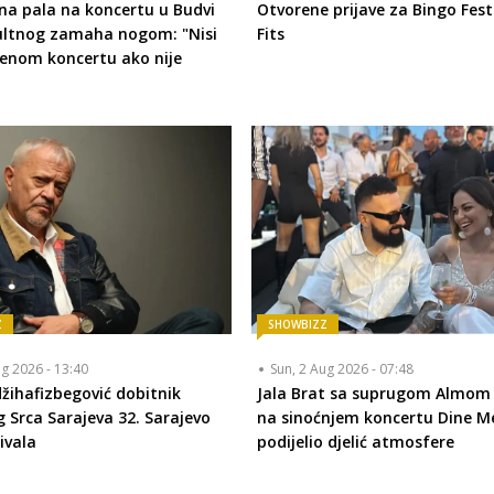
na pala na koncertu u Budvi
Otvorene prijave za Bingo Fest
ultnog zamaha nogom: "Nisi
Fits
jenom koncertu ako nije
Z
SHOWBIZZ
ug 2026 - 13:40
Sun, 2 Aug 2026 - 07:48
žihafizbegović dobitnik
Jala Brat sa suprugom Almom 
 Srca Sarajeva 32. Sarajevo
na sinoćnjem koncertu Dine Me
ivala
podijelio djelić atmosfere