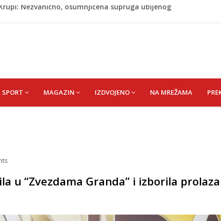
ažević) Senija – Sena
ŠEFIK
je protiv Infantina na izborima: Srbija i Hrvatska se
akon obilježavanja godišnjice: "Doživjela sam poniženje
 mom sinu"
j Krupi: Nezvanično, osumnjičena supruga ubijenog
SPORT
MAGAZIN
IZDVOJENO
NA MREŽAMA
PRE
ts
ila u “Zvezdama Granda” i izborila prolaza