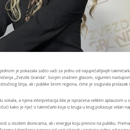
jednom je pokazala zašto važi za jednu od najupečatljivijih takmičark
mičenja „Zvezde Granda“. Svojim snažnim glasom, sigurnim nastupom
tručnog žirija, ali i publike širom regiona, čime je osigurala prolazak 
u vokala, a njena interpretacija bila je ispraćena velikim aplauzom u s
tičući kako je riječ o takmičarki koja iz kruga u krug pokazuje vidan na
ost u visokim dionicama, ali i energija koju prenosi na publiku. Prema
 fazama takmičenja napravi još veći iskorak i postane jedno od najzvu