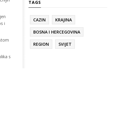
TAGS
njen
CAZIN
KRAJINA
s i
BOSNA I HERCEGOVINA
istom
REGION
SVIJET
lika s