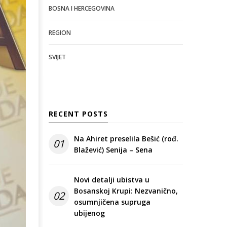
BOSNA I HERCEGOVINA
REGION
SVIJET
RECENT POSTS
Na Ahiret preselila Bešić (rođ.
01
Blažević) Senija – Sena
Novi detalji ubistva u
Bosanskoj Krupi: Nezvanično,
02
osumnjičena supruga
ubijenog