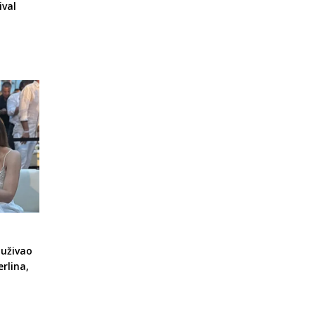
ival
uživao
rlina,