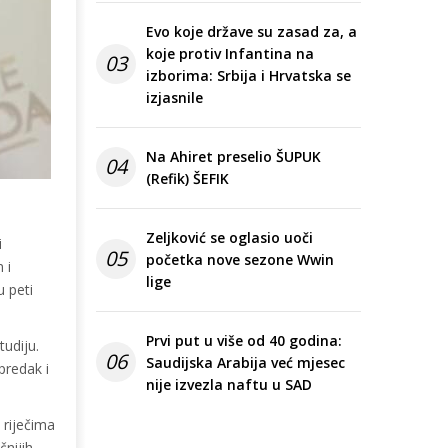
Evo koje države su zasad za, a
koje protiv Infantina na
03
izborima: Srbija i Hrvatska se
izjasnile
Na Ahiret preselio ŠUPUK
04
(Refik) ŠEFIK
Zeljković se oglasio uoči
i
05
početka nove sezone Wwin
 i
lige
u peti
Prvi put u više od 40 godina:
tudiju.
06
Saudijska Arabija već mjesec
predak i
nije izvezla naftu u SAD
 riječima
čnijih