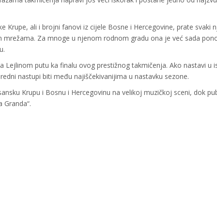
 Krupe, ali i brojni fanovi iz cijele Bosne i Hercegovine, prate svaki 
nim mrežama. Za mnoge u njenom rodnom gradu ona je već sada pono
u.
na Lejlinom putu ka finalu ovog prestižnog takmičenja. Ako nastavi u 
redni nastupi biti među najiščekivanijima u nastavku sezone.
osansku Krupu i Bosnu i Hercegovinu na velikoj muzičkoj sceni, dok pub
a Granda“.