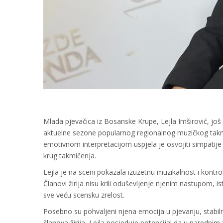
Mlada pjevačica iz Bosanske Krupe, Lejla Imširović, još 
aktuelne sezone popularnog regionalnog muzičkog tak
emotivnom interpretacijom uspjela je osvojiti simpatije s
krug takmičenja.
Lejla je na sceni pokazala izuzetnu muzikalnost i kontrol
Članovi žirija nisu krili oduševljenje njenim nastupom, is
sve veću scensku zrelost.
Posebno su pohvaljeni njena emocija u pjevanju, stabiln
članova žirija, Lejla posjeduje potencijal da u narednim