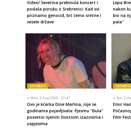
Video/ Severina prekinula koncert i
Lepa Bre
poslala poruku o Srebrenici: Kad svi
nakon k
priznamo genocid, bit ćemo sretne i
bio na n
vesele države
pala"
SHOWBIZZ
SHOWBIZ
Mon, 3 Aug 2026 - 22:47
Sun, 2 A
Ovo je kćerka Dine Merlina, nije se
Emir Had
godinama pojavljivala: Pjesmu "Đula"
Počasnog
posvetio njenim životnim izazovima i
Film Fest
uspjesima