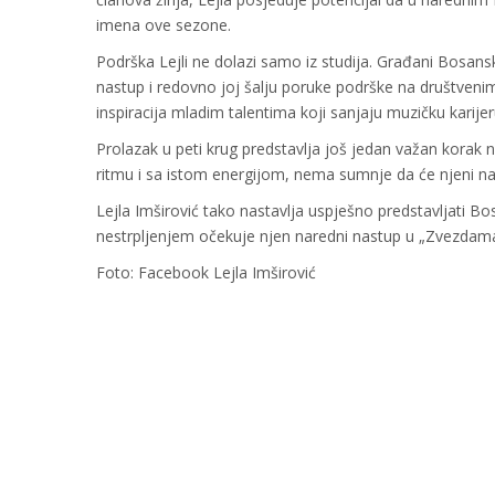
imena ove sezone.
Podrška Lejli ne dolazi samo iz studija. Građani Bosanske
nastup i redovno joj šalju poruke podrške na društve
inspiracija mladim talentima koji sanjaju muzičku karijer
Prolazak u peti krug predstavlja još jedan važan korak 
ritmu i sa istom energijom, nema sumnje da će njeni na
Lejla Imširović tako nastavlja uspješno predstavljati B
nestrpljenjem očekuje njen naredni nastup u „Zvezdam
Foto: Facebook Lejla Imširović