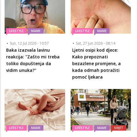
LIFESTYLE
MAME
LIFESTYLE
MAME
Sun, 12 Jul 2026 - 10:57
Sat, 27 Jun 2026 - 08:14
Baka izazvala lavinu
Ljetni osipi kod djece:
reakcija: "Zašto mi treba
Kako prepoznati
toliko dopuštenja da
bezazlene promjene, a
vidim unuka?"
kada odmah potražiti
pomoć ljekara
LIFESTYLE
MAME
LIFESTYLE
MAME
SVIJET