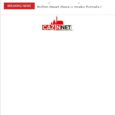
Evo šta piše u zahtjevu za ponovno
BREAKING NEWS
uvođenje sankcija političarima u RS-u
Četvrto ljeto zaredom Trg slobode
postaje Naše mjesto - Bingo Ljetno kino
Tuzla
Na Ahiret preselio Veladžić (Abid)
Muhamed
U Americi na Ahiret preselila Dervišević
(r. Aličajić, otac Muharem) Mine
Počeo jubilarni Memorijal “Izet Nanić”:
Bužim devet dana u znaku futsala i
sjećanja.