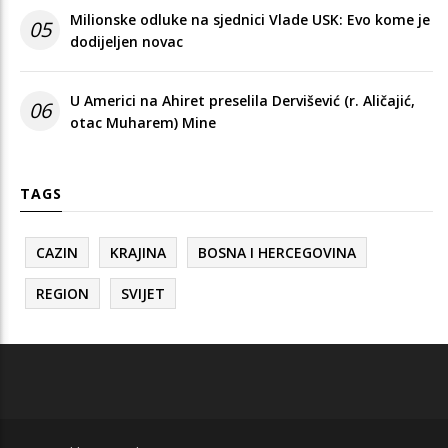
Milionske odluke na sjednici Vlade USK: Evo kome je
05
dodijeljen novac
U Americi na Ahiret preselila Dervišević (r. Aličajić,
06
otac Muharem) Mine
TAGS
CAZIN
KRAJINA
BOSNA I HERCEGOVINA
REGION
SVIJET