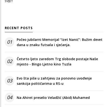
SVIJET
RECENT POSTS
Počeo jubilarni Memorijal “Izet Nanić”: Bužim devet
01
dana u znaku futsala i sjećanja.
Četvrto ljeto zaredom Trg slobode postaje Naše
02
mjesto - Bingo Ljetno kino Tuzla
Evo šta piše u zahtjevu za ponovno uvođenje
03
sankcija političarima u RS-u
04
Na Ahiret preselio Veladžić (Abid) Muhamed