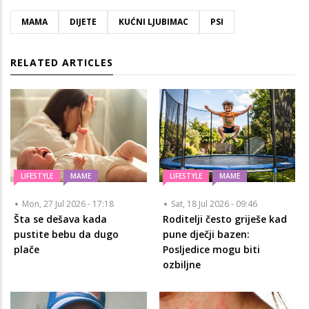
MAMA
DIJETE
KUĆNI LJUBIMAC
PSI
RELATED ARTICLES
LIFESTYLE
MAME
LIFESTYLE
MAME
Mon, 27 Jul 2026 - 17:18
Sat, 18 Jul 2026 - 09:46
Šta se dešava kada
Roditelji često griješe kad
pustite bebu da dugo
pune dječji bazen:
plače
Posljedice mogu biti
ozbiljne