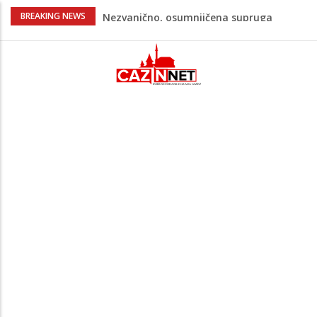
Na Ahiret preselila Bešić (rođ. Blažević)
BREAKING NEWS
Senija – Sena
Na Ahiret preselio ŠUPUK (Refik) ŠEFIK
Evo koje države su zasad za, a koje
protiv Infantina na izborima: Srbija i
Hrvatska se izjasnile
Majka Izeta Nanića progovorila nakon
obilježavanja godišnjice: "Doživjela sam
poniženje na mjestu gdje se odaje
počast mom sinu"
Novi detalji ubistva u Bosanskoj Krupi:
Nezvanično, osumnjičena supruga
ubijenog