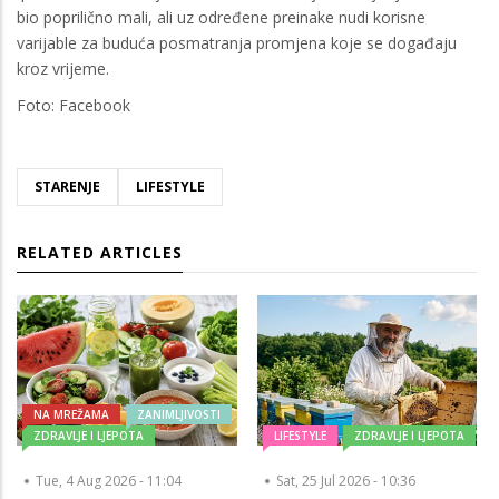
bio poprilično mali, ali uz određene preinake nudi korisne
varijable za buduća posmatranja promjena koje se događaju
kroz vrijeme.
Foto: Facebook
STARENJE
LIFESTYLE
RELATED ARTICLES
NA MREŽAMA
ZANIMLJIVOSTI
ZDRAVLJE I LJEPOTA
LIFESTYLE
ZDRAVLJE I LJEPOTA
Tue, 4 Aug 2026 - 11:04
Sat, 25 Jul 2026 - 10:36