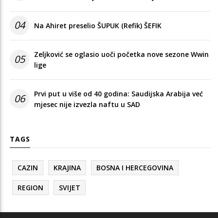
04
Na Ahiret preselio ŠUPUK (Refik) ŠEFIK
Zeljković se oglasio uoči početka nove sezone Wwin
05
lige
Prvi put u više od 40 godina: Saudijska Arabija već
06
mjesec nije izvezla naftu u SAD
TAGS
CAZIN
KRAJINA
BOSNA I HERCEGOVINA
REGION
SVIJET