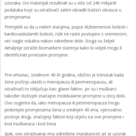
uzoraka. Ovi materijali rezultirali su s više od 246 milijardi
podataka koje su istraživači zatim obradili tražeći obrasce u
promjenama.
Primijetili su da u nekim stanjima, poput Alzheimerove bolesti i
kardiovaskularnih bolesti, rizik ne raste postupno s vremenom,
već naglo eskalira nakon određene dobi. Stoga su željeli
detaljnije istražiti biomarkere starenja kako bi vidjeli mogu li
identificirati povezane promjene.
Prvi vrhunac, sredinom 40-ih godina, obično je trenutak kada
žene počinju ulaziti u menopauzu ili perimenopauzu, ali
istraživači to isključuju kao glavni faktor, jer su i muškarci
također doživjeli značajne molekularne promjene u istoj dobi.
Ovo sugerira da, iako menopauza ili perimenopauza mogu
pridonijeti promjenama žena u srednjim 40-ima, vjerovatno
postoje drugi, značajniji faktori koji utječu na ove promjene i
kod muškaraca i kod žena.
Ipak, ovo istraživanje ima određene manjkavosti jer je uzorak