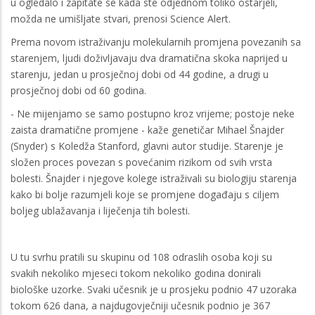
u ogledalo i zapitate se kada ste odjednom toliko ostarjeli,
možda ne umišljate stvari, prenosi Science Alert.
Prema novom istraživanju molekularnih promjena povezanih sa
starenjem, ljudi doživljavaju dva dramatična skoka naprijed u
starenju, jedan u prosječnoj dobi od 44 godine, a drugi u
prosječnoj dobi od 60 godina.
- Ne mijenjamo se samo postupno kroz vrijeme; postoje neke
zaista dramatične promjene - kaže genetičar Mihael Šnajder
(Snyder) s Koledža Stanford, glavni autor studije. Starenje je
složen proces povezan s povećanim rizikom od svih vrsta
bolesti. Šnajder i njegove kolege istraživali su biologiju starenja
kako bi bolje razumjeli koje se promjene događaju s ciljem
boljeg ublažavanja i liječenja tih bolesti.
U tu svrhu pratili su skupinu od 108 odraslih osoba koji su
svakih nekoliko mjeseci tokom nekoliko godina donirali
biološke uzorke. Svaki učesnik je u prosjeku podnio 47 uzoraka
tokom 626 dana, a najdugovječniji učesnik podnio je 367