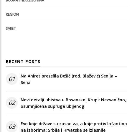
BOSNA I HERCEGOVINA
REGION
SVIJET
RECENT POSTS
Na Ahiret preselila Bešić (rođ. Blažević) Senija –
01
Sena
Novi detalji ubistva u Bosanskoj Krupi: Nezvanično,
02
osumnjičena supruga ubijenog
Evo koje države su zasad za, a koje protiv Infantina
03
na izborima: Srbija i Hrvatska se izjasnile