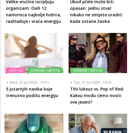
Velike vrućine iscrpljuju
Ubod pčele može biti
organizam: Ovih 12
opasan: Jednu stvar
namirnica najbolje hidrira,
nikako ne smijete uraditi
rashlađuje i vraća energiju
kada ostane žaoka
LIFESTYLE
ZDRAVLJE I LJEPOTA
ZDRAVLJE I LJEPOTA
Wed, 22 Jul 2026 - 15:51
Tue, 21 Jul 2026 - 18:41
5 jutarnjih navika koje
Tihi luksuz vs. Pop of Red:
trenutno podižu energiju
Kakvu modu ćemo nositi
ove jeseni?