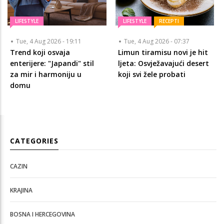
LIFESTYLE
LIFESTYLE
RECEPTI
Tue, 4 Aug 2026 - 19:11
Tue, 4 Aug 2026 - 07:37
Trend koji osvaja
Limun tiramisu novi je hit
enterijere: "Japandi" stil
ljeta: Osvježavajući desert
za mir i harmoniju u
koji svi žele probati
domu
CATEGORIES
CAZIN
KRAJINA
BOSNA I HERCEGOVINA