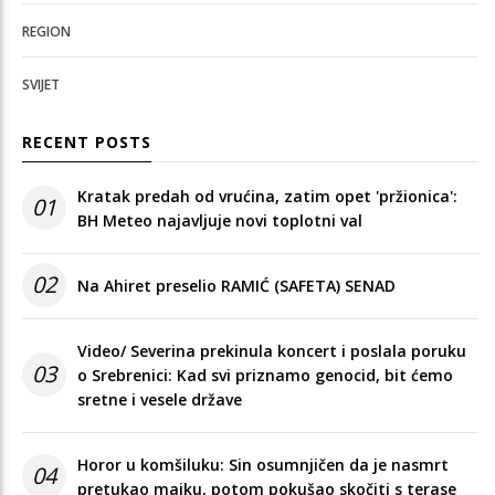
REGION
SVIJET
RECENT POSTS
Kratak predah od vrućina, zatim opet 'pržionica':
01
BH Meteo najavljuje novi toplotni val
02
Na Ahiret preselio RAMIĆ (SAFETA) SENAD
Video/ Severina prekinula koncert i poslala poruku
03
o Srebrenici: Kad svi priznamo genocid, bit ćemo
sretne i vesele države
Horor u komšiluku: Sin osumnjičen da je nasmrt
04
pretukao majku, potom pokušao skočiti s terase