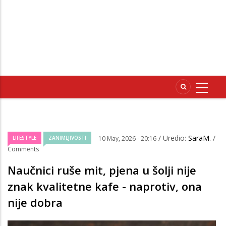
/ Uredio:
SaraM.
/
LIFESTYLE
ZANIMLJIVOSTI
10 May, 2026 - 20:16
Comments
Naučnici ruše mit, pjena u šolji nije
znak kvalitetne kafe - naprotiv, ona
nije dobra