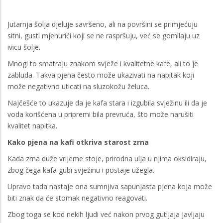
Jutarnja šolja djeluje savršeno, ali na površini se primjećuju
sitni, gusti mjehurići koji se ne raspršuju, već se gomilaju uz
ivicu šolje.
Mnogi to smatraju znakom svježe i kvalitetne kafe, ali to je
zabluda. Takva pjena često može ukazivati na napitak koji
može negativno uticati na sluzokožu želuca.
Najčešće to ukazuje da je kafa stara i izgubila svježinu ili da je
voda korišćena u pripremi bila prevruća, što može narušiti
kvalitet napitka.
Kako pjena na kafi otkriva starost zrna
Kada zrna duže vrijeme stoje, prirodna ulja u njima oksidiraju,
zbog čega kafa gubi svježinu i postaje užegla.
Upravo tada nastaje ona sumnjiva sapunjasta pjena koja može
biti znak da će stomak negativno reagovati.
Zbog toga se kod nekih ljudi već nakon prvog gutljaja javljaju