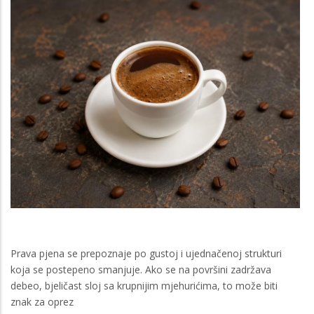
Prava pjena se prepoznaje po gustoj i ujednačenoj strukturi
koja se postepeno smanjuje. Ako se na površini zadržava
debeo, bjeličast sloj sa krupnijim mjehurićima, to može biti
znak za oprez