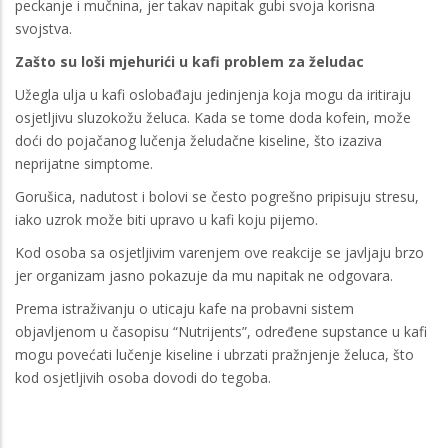
peckanje i mučnina, jer takav napitak gubi svoja korisna
svojstva.
Zašto su loši mjehurići u kafi problem za želudac
Užegla ulja u kafi oslobađaju jedinjenja koja mogu da iritiraju
osjetljivu sluzokožu želuca. Kada se tome doda kofein, može
doći do pojačanog lučenja želudačne kiseline, što izaziva
neprijatne simptome.
Gorušica, nadutost i bolovi se često pogrešno pripisuju stresu,
iako uzrok može biti upravo u kafi koju pijemo.
Kod osoba sa osjetljivim varenjem ove reakcije se javljaju brzo
jer organizam jasno pokazuje da mu napitak ne odgovara.
Prema istraživanju o uticaju kafe na probavni sistem
objavljenom u časopisu “Nutrijents”, određene supstance u kafi
mogu povećati lučenje kiseline i ubrzati pražnjenje želuca, što
kod osjetljivih osoba dovodi do tegoba.