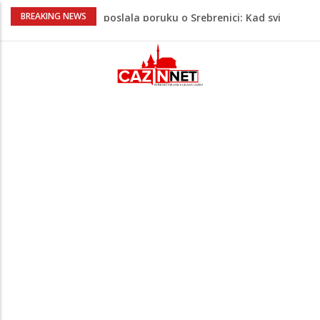
Na Ahiret preselio RAMIĆ (SAFETA) SENAD
BREAKING NEWS
Kratak predah od vrućina, zatim opet
'pržionica': BH Meteo najavljuje novi
toplotni val
Evo gdje i kada nestaje struja u Krajini
sutra i tokom vikenda
Veće plate za hiljade zaposlenih u
Unsko-sanskom kantonu
Video/ Severina prekinula koncert i
poslala poruku o Srebrenici: Kad svi
priznamo genocid, bit ćemo sretne i
vesele države