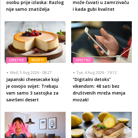
osobu prije izlaska: Razlog
može čuvati u zamrzivaču
nije samo znatiželja
i kada gubi kvalitet
LIFESTYLE
RECEPTI
LIFESTYLE
Wed, 5 Aug 2026 - 08:27
Tue, 4 Aug 2026 - 19:12
Japanski cheesecake koji
"Digitalni detoks"
je osvojio svijet: Trebaju
vikendom: 48 sati bez
vam samo 3 sastojka za
društvenih mreža menja
savršeni desert
mozak!