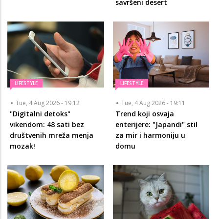
savršeni desert
LIFESTYLE
LIFESTYLE
Tue, 4 Aug 2026 - 19:12
Tue, 4 Aug 2026 - 19:11
"Digitalni detoks"
Trend koji osvaja
vikendom: 48 sati bez
enterijere: "Japandi" stil
društvenih mreža menja
za mir i harmoniju u
mozak!
domu