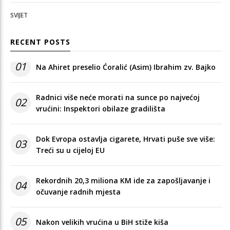
SVIJET
RECENT POSTS
01
Na Ahiret preselio Ćoralić (Asim) Ibrahim zv. Bajko
Radnici više neće morati na sunce po najvećoj
02
vrućini: Inspektori obilaze gradilišta
Dok Evropa ostavlja cigarete, Hrvati puše sve više:
03
Treći su u cijeloj EU
Rekordnih 20,3 miliona KM ide za zapošljavanje i
04
očuvanje radnih mjesta
05
Nakon velikih vrućina u BiH stiže kiša