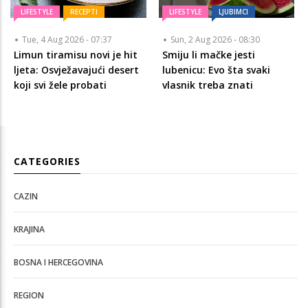
LIFESTYLE
RECEPTI
LIFESTYLE
LJUBIMCI
Tue, 4 Aug 2026 - 07:37
Sun, 2 Aug 2026 - 08:30
Limun tiramisu novi je hit
Smiju li mačke jesti
ljeta: Osvježavajući desert
lubenicu: Evo šta svaki
koji svi žele probati
vlasnik treba znati
CATEGORIES
CAZIN
KRAJINA
BOSNA I HERCEGOVINA
REGION