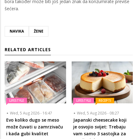
bora također može biti još jedan znak da konzumirate previše
šećera.
NAVIKA
ŽENE
RELATED ARTICLES
LIFESTYLE
LIFESTYLE
RECEPTI
Wed, 5 Aug 2026 - 16:47
Wed, 5 Aug 2026 - 08:27
Evo koliko dugo se meso
Japanski cheesecake koji
može čuvati u zamrzivaču
je osvojio svijet: Trebaju
i kada gubi kvalitet
vam samo 3 sastojka za