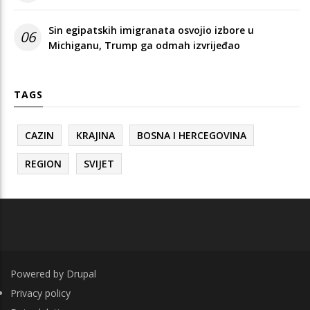
Sin egipatskih imigranata osvojio izbore u
06
Michiganu, Trump ga odmah izvrijeđao
TAGS
CAZIN
KRAJINA
BOSNA I HERCEGOVINA
REGION
SVIJET
Powered by
Drupal
FOOTER
Privacy policy