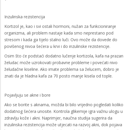
Inzulinska rezistencija
Kortizol je, kao i svi ostali hormoni, nužan za funkcioniranje
organizma, ali problem nastaje kada smo neprestano pod
stresom i kada ga tijelo stalno luči. Ovo može da dovede do
povišenog nivoa šećera u krvi i do inzulinske rezistencije.
Osim što će podstaći dodatno lučenje kortizola, kafa na prazan
želudac može uzrokovati probavne probleme i povećati nivo
želudačne kiseline. Ako imate problema sa želucem, dobro je
znati da je hladna kafa za 70 posto manje kisela od tople.
Pojavljuju se akne i bore
Ako se borite s aknama, možda bi bilo vrijedno pogledati koliko
dodatnog šećera unosite. Kontrola glikemije igra važnu ulogu u
zdravlju kože i akni. Naprimjer, naučna studija sugerira da
inzulinska rezistencija može utjecati na razvoj akni, dok pojava