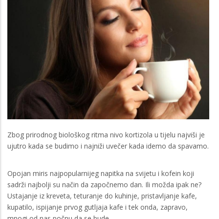
Zbog prirodnog biološkog ritma nivo kortizola u tijelu najviši je
ujutro kada se budimo i najniži uvečer kada idemo da spavamo.
Opojan miris najpopularnijeg napitka na svijetu i kofein koji
sadrži najbolji su način da započnemo dan. Ili možda ipak ne?
Ustajanje iz kreveta, teturanje do kuhinje, pristavljanje kafe,
kupatilo, ispijanje prvog gutljaja kafe i tek onda, zapravo,
mnogi od nas počnu da se bude.