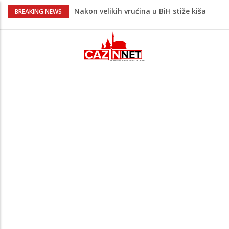
Nakon velikih vrućina u BiH stiže kiša
BREAKING NEWS
Rekordnih 20,3 miliona KM ide za
zapošljavanje i očuvanje radnih mjesta
Dok Evropa ostavlja cigarete, Hrvati
puše sve više: Treći su u cijeloj EU
Radnici više neće morati na sunce po
najvećoj vrućini: Inspektori obilaze
gradilišta
Na Ahiret preselio Ćoralić (Asim) Ibrahim
zv. Bajko