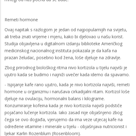
Remeti hormone
Ovaj napitak s razlogom je jedan od najpopularnijih na svijetu,
ali treba znati vrijeme i mjeru, kako bi djelovao u našu korist.
Studija objavljena u digitalnom izdanju biblioteke Američkog
medicinskog nacionalnog instituta pokazala je da kafa na
prazan želudac, posebno kod žena, loše djeluje na zdravlje.
Zbog prirodnog biološkog ritma nivo kortizola u tijelu najviši je
ujutro kada se budimo i najniži uvečer kada idemo da spavamo.
- Ispijanje kafe rano ujutro, kada je nivo kortizola najviši, remeti
hormone u organizmu i narušava cirkadijalni ritam. Kortizol loše
djeluje na ovulaciju, hormonalni balans i kilograme.
Konzumiranje kofeina kada je nivo kortizola najviši podstiče
pojačano lučenje kortizola. Iako zasad nije objašnjeno zbog
čega se ovo događa, vjerujemo da ima veze utjecaj kafe na
određene vitamine i minerale u tijelu - objašnjava nutricionist i
ljekar Karlin Rozenblum (Rosenbloom).