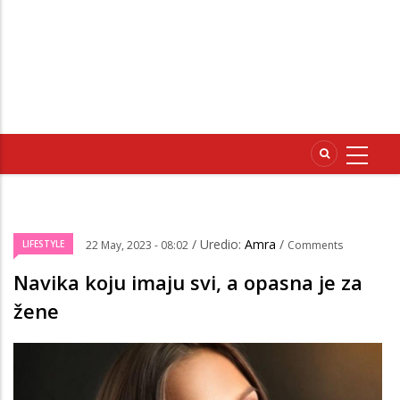
/ Uredio:
Amra
/
LIFESTYLE
22 May, 2023 - 08:02
Comments
Navika koju imaju svi, a opasna je za
žene