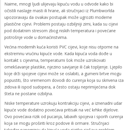
Naime, mnogi ljudi ulijevaju kipuću vodu u odvode kako bi
očistili naslage masti ili hrane, ali stručnjaci iz Plumbworlda
upozoravaju da ovakav postupak može ugroziti moderne
plastične cijevi. Problemi postaju ozbiljniji zimi, kada su cijevi
pod dodatnim stresom zbog niskih temperatura i povećane
potrošnje vode u domaćinstvima.
Većina modernih kuća koristi PVC cijevi, koje nisu otporne na
ekstremnu vrućinu kipuće vode. Kada kipuća voda dođe u
kontakt s cijevima, temperaturni šok može uzrokovati
omekšavanje plastike, njezino savijanje ili čak topljenje. Ljepilo
koje drži spojeve cijevi može se oslabiti, a gumeni brtve mogu
popustiti, što vremenom dovodi do curenja koja su skrivena iza
zidova ili ispod sudopera, a često ostaju neprimijećena dok
šteta ne postane ozbiljna.
Niske temperature uzrokuju kontrakciju cijevi, a iznenadni udar
kipuće vode dodatno povećava pritisak na već krhke dijelove.
Ovo povećava rizik od pucanja, labavih spojeva i sporih curenja
koja se mogu proširiti kroz podove ili ormare. Stručnjaci
također napominju da kipuća voda rijetko rješava problem