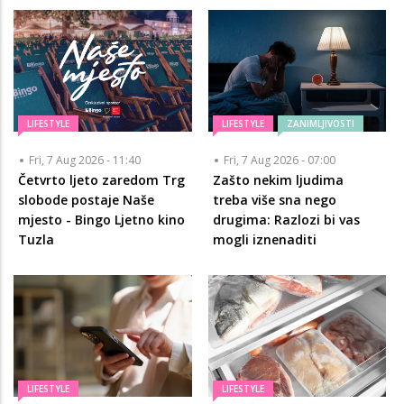
LIFESTYLE
LIFESTYLE
ZANIMLJIVOSTI
Fri, 7 Aug 2026 - 11:40
Fri, 7 Aug 2026 - 07:00
Četvrto ljeto zaredom Trg
Zašto nekim ljudima
slobode postaje Naše
treba više sna nego
mjesto - Bingo Ljetno kino
drugima: Razlozi bi vas
Tuzla
mogli iznenaditi
LIFESTYLE
LIFESTYLE