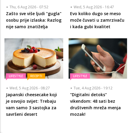
Thu, 6 Aug 2026 - 07:52
Wed, 5 Aug 2026 - 16:47
Zašto sve više ljudi "gugla"
Evo koliko dugo se meso
osobu prije izlaska: Razlog
može čuvati u zamrzivaču
nije samo znatiželja
i kada gubi kvalitet
LIFESTYLE
RECEPTI
LIFESTYLE
Wed, 5 Aug 2026 - 08:27
Tue, 4 Aug 2026 - 19:12
Japanski cheesecake koji
"Digitalni detoks"
je osvojio svijet: Trebaju
vikendom: 48 sati bez
vam samo 3 sastojka za
društvenih mreža menja
savršeni desert
mozak!