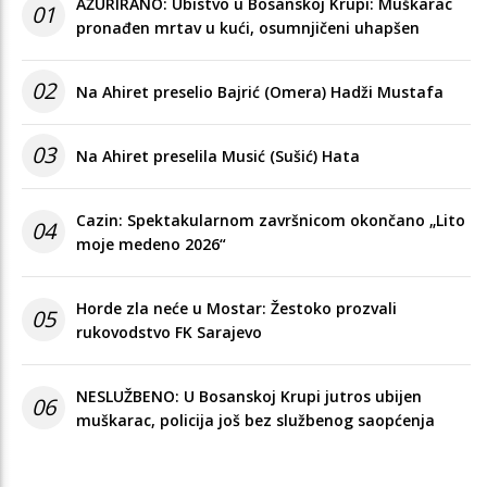
AŽURIRANO: Ubistvo u Bosanskoj Krupi: Muškarac
01
pronađen mrtav u kući, osumnjičeni uhapšen
02
Na Ahiret preselio Bajrić (Omera) Hadži Mustafa
03
Na Ahiret preselila Musić (Sušić) Hata
Cazin: Spektakularnom završnicom okončano „Lito
04
moje medeno 2026“
Horde zla neće u Mostar: Žestoko prozvali
05
rukovodstvo FK Sarajevo
NESLUŽBENO: U Bosanskoj Krupi jutros ubijen
06
muškarac, policija još bez službenog saopćenja