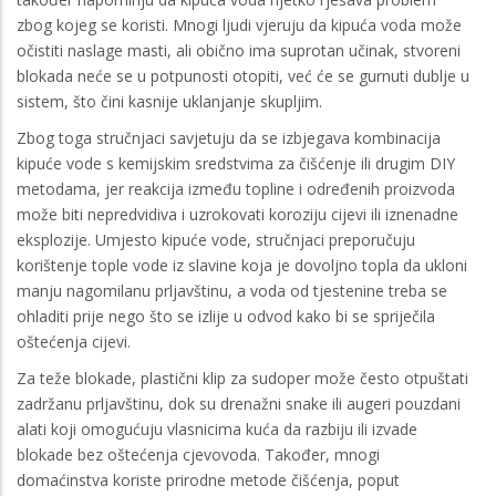
zbog kojeg se koristi. Mnogi ljudi vjeruju da kipuća voda može
očistiti naslage masti, ali obično ima suprotan učinak, stvoreni
blokada neće se u potpunosti otopiti, već će se gurnuti dublje u
sistem, što čini kasnije uklanjanje skupljim.
Zbog toga stručnjaci savjetuju da se izbjegava kombinacija
kipuće vode s kemijskim sredstvima za čišćenje ili drugim DIY
metodama, jer reakcija između topline i određenih proizvoda
može biti nepredvidiva i uzrokovati koroziju cijevi ili iznenadne
eksplozije. Umjesto kipuće vode, stručnjaci preporučuju
korištenje tople vode iz slavine koja je dovoljno topla da ukloni
manju nagomilanu prljavštinu, a voda od tjestenine treba se
ohladiti prije nego što se izlije u odvod kako bi se spriječila
oštećenja cijevi.
Za teže blokade, plastični klip za sudoper može često otpuštati
zadržanu prljavštinu, dok su drenažni snake ili augeri pouzdani
alati koji omogućuju vlasnicima kuća da razbiju ili izvade
blokade bez oštećenja cjevovoda. Također, mnogi
domaćinstva koriste prirodne metode čišćenja, poput