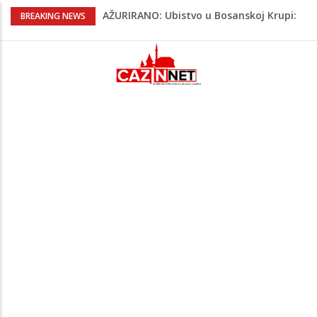
AŽURIRANO: Ubistvo u Bosanskoj Krupi:
BREAKING NEWS
Muškarac pronađen mrtav u kući,
osumnjičeni uhapšen
Horde zla neće u Mostar: Žestoko
prozvali rukovodstvo FK Sarajevo
Cazin: Spektakularnom završnicom
okončano „Lito moje medeno 2026“
Na Ahiret preselila Musić (Sušić) Hata
Na Ahiret preselio Bajrić (Omera) Hadži
Mustafa