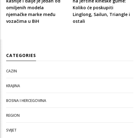
kasnije i dalje je jedan od
na jeftine kineske gume:
omiljenih modela
Koliko će poskupiti
njemačke marke među
Linglong, Sailun, Triangle i
vozačima u BiH
ostali
CATEGORIES
CAZIN
KRAJINA
BOSNA I HERCEGOVINA
REGION
SVIJET