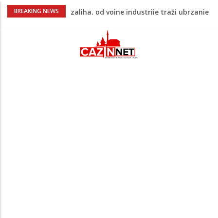
U FBiH nema jedinstvene evidencije o
BREAKING NEWS
povučenom mesu, inspektori za pola
godine izrekli 48.000 KM kazni
Temperature danas do 38 stepeni: U
dijelovima BiH moguća kratkotrajna kiša
Netanyahu definitivno odbio plan SAD-a:
Nema povlačenja dok Hamas ne položi
oružje
Dunav oborio rekord star 117 godina:
Vodostaj pao na historijski minimum
Pentagon zabrinut zbog smanjenih
zaliha, od vojne industrije traži ubrzanje
proizvodnje