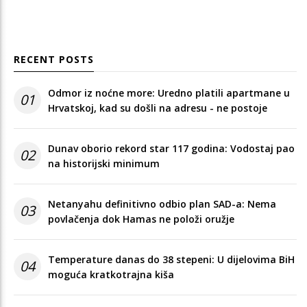
RECENT POSTS
Odmor iz noćne more: Uredno platili apartmane u
01
Hrvatskoj, kad su došli na adresu - ne postoje
Dunav oborio rekord star 117 godina: Vodostaj pao
02
na historijski minimum
Netanyahu definitivno odbio plan SAD-a: Nema
03
povlačenja dok Hamas ne položi oružje
Temperature danas do 38 stepeni: U dijelovima BiH
04
moguća kratkotrajna kiša