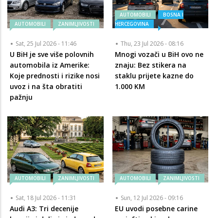
AUTOMOBILI
BOSNA I
AUTOMOBILI
ZANIMLJIVOSTI
HERCEGOVINA
Sat, 25 Jul 2026 - 11:46
Thu, 23 Jul 2026 - 08:16
U BiH je sve više polovnih
Mnogi vozači u BiH ovo ne
automobila iz Amerike:
znaju: Bez stikera na
Koje prednosti i rizike nosi
staklu prijete kazne do
uvoz i na šta obratiti
1.000 KM
pažnju
AUTOMOBILI
ZANIMLJIVOSTI
AUTOMOBILI
ZANIMLJIVOSTI
Sat, 18 Jul 2026 - 11:31
Sun, 12 Jul 2026 - 09:16
Audi A3: Tri decenije
EU uvodi posebne carine