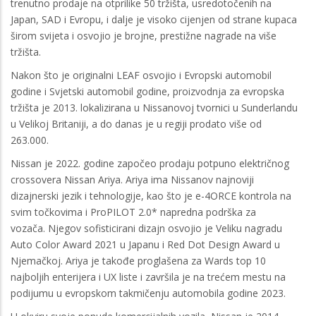
trenutno prodaje na otprilike 50 tržišta, usredotočenih na
Japan, SAD i Evropu, i dalje je visoko cijenjen od strane kupaca
širom svijeta i osvojio je brojne, prestižne nagrade na više
tržišta.
Nakon što je originalni LEAF osvojio i Evropski automobil
godine i Svjetski automobil godine, proizvodnja za evropska
tržišta je 2013. lokalizirana u Nissanovoj tvornici u Sunderlandu
u Velikoj Britaniji, a do danas je u regiji prodato više od
263.000.
Nissan je 2022. godine započeo prodaju potpuno električnog
crossovera Nissan Ariya. Ariya ima Nissanov najnoviji
dizajnerski jezik i tehnologije, kao što je e-4ORCE kontrola na
svim točkovima i ProPILOT 2.0* napredna podrška za
vozača. Njegov sofisticirani dizajn osvojio je Veliku nagradu
Auto Color Award 2021 u Japanu i Red Dot Design Award u
Njemačkoj. Ariya je takođe proglašena za Wards top 10
najboljih enterijera i UX liste i završila je na trećem mestu na
podijumu u evropskom takmičenju automobila godine 2023.