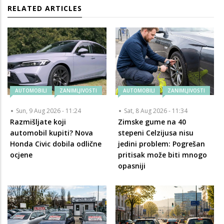
RELATED ARTICLES
AUTOMOBILI
ZANIMLJIVOSTI
AUTOMOBILI
ZANIMLJIVOSTI
Sun, 9 Aug 2026 - 11:24
Sat, 8 Aug 2026 - 11:34
Razmišljate koji
Zimske gume na 40
automobil kupiti? Nova
stepeni Celzijusa nisu
Honda Civic dobila odlične
jedini problem: Pogrešan
ocjene
pritisak može biti mnogo
opasniji