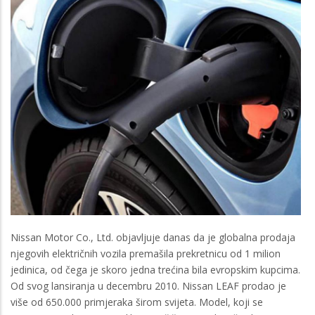
Nissan Motor Co., Ltd. objavljuje danas da je globalna prodaja
njegovih električnih vozila premašila prekretnicu od 1 milion
jedinica, od čega je skoro jedna trećina bila evropskim kupcima.
Od svog lansiranja u decembru 2010. Nissan LEAF prodao je
više od 650.000 primjeraka širom svijeta. Model, koji se