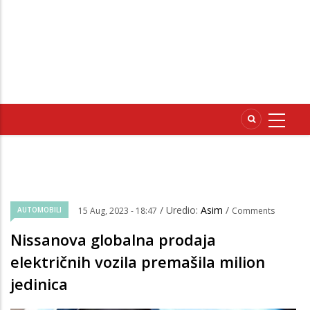
/ Uredio:
Asim
/
AUTOMOBILI
15 Aug, 2023 - 18:47
Comments
Nissanova globalna prodaja
električnih vozila premašila milion
jedinica