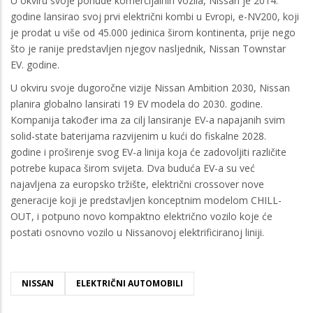
U okviru svoje ponude komercijalnih vozila, Nissan je 2014.
godine lansirao svoj prvi električni kombi u Evropi, e-NV200, koji
je prodat u više od 45.000 jedinica širom kontinenta, prije nego
što je ranije predstavljen njegov nasljednik, Nissan Townstar
EV. godine.
U okviru svoje dugoročne vizije Nissan Ambition 2030, Nissan
planira globalno lansirati 19 EV modela do 2030. godine.
Kompanija također ima za cilj lansiranje EV-a napajanih svim
solid-state baterijama razvijenim u kući do fiskalne 2028.
godine i proširenje svog EV-a linija koja će zadovoljiti različite
potrebe kupaca širom svijeta. Dva buduća EV-a su već
najavljena za europsko tržište, električni crossover nove
generacije koji je predstavljen konceptnim modelom CHILL-
OUT, i potpuno novo kompaktno električno vozilo koje će
postati osnovno vozilo u Nissanovoj elektrificiranoj liniji.
NISSAN
ELEKTRIČNI AUTOMOBILI