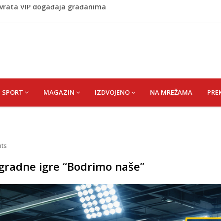
 1 kolu Premijer lige BiH
Budvi nakon kultnog zamaha nogom: "Nisi bio na njenom
(HUSEIN) HUSEIN-BEKTAŠ
 vrata VIP događaja građanima
SPORT
MAGAZIN
IZDVOJENO
NA MREŽAMA
PRE
ts
nagradne igre “Bodrimo naše”