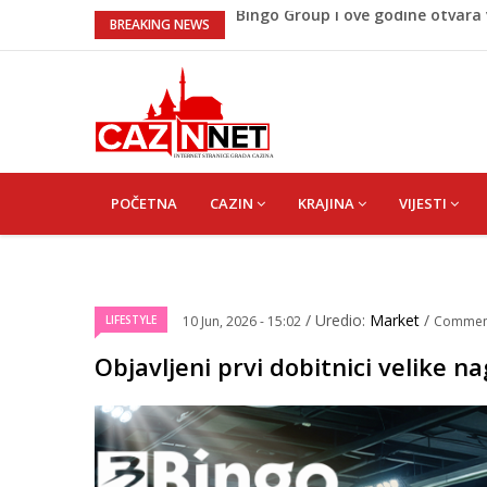
Sarajevo ipak u Mostaru igra
BREAKING NEWS
Čeferin odredio ko dijeli pravdu u
Lepa Brena pala na koncertu u 
koncertu ako nije pala"
Na Ahiret preselio BEKTAŠEVIĆ 
Bingo Group i ove godine otvara
MAIN
NAVIGATION
POČETNA
CAZIN
KRAJINA
VIJESTI
/ Uredio:
Market
/
LIFESTYLE
10 Jun, 2026 - 15:02
Commen
Objavljeni prvi dobitnici velike 