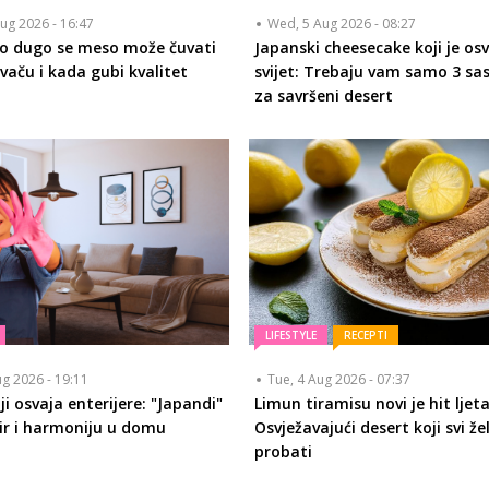
ug 2026 - 16:47
Wed, 5 Aug 2026 - 08:27
ko dugo se meso može čuvati
Japanski cheesecake koji je osv
vaču i kada gubi kvalitet
svijet: Trebaju vam samo 3 sa
za savršeni desert
LIFESTYLE
RECEPTI
ug 2026 - 19:11
Tue, 4 Aug 2026 - 07:37
i osvaja enterijere: "Japandi"
Limun tiramisu novi je hit ljeta
mir i harmoniju u domu
Osvježavajući desert koji svi že
probati