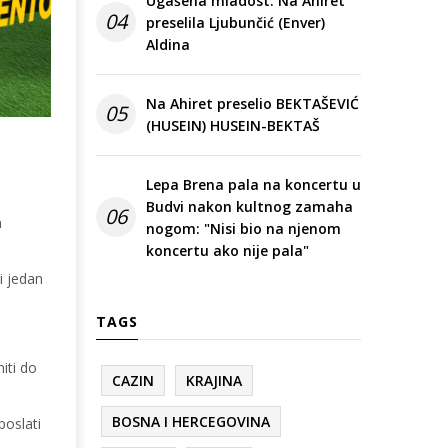
Ugašena mladost: Na Ahiret
04
preselila Ljubunčić (Enver)
Aldina
Na Ahiret preselio BEKTAŠEVIĆ
05
(HUSEIN) HUSEIN-BEKTAŠ
Lepa Brena pala na koncertu u
Budvi nakon kultnog zamaha
06
m
nogom: "Nisi bio na njenom
koncertu ako nije pala"
i jedan
TAGS
iti
do
CAZIN
KRAJINA
BOSNA I HERCEGOVINA
poslati