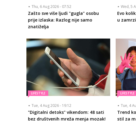
Thu, 6 Aug 2026 - 07:52
Wed, 5 A
Zašto sve više ljudi "gugla" osobu
Evo koli
prije izlaska: Razlog nije samo
u zamrzi
znatiželja
LIFESTYLE
LIFESTYLE
Tue, 4 Aug 2026 - 19:12
Tue, 4 A
"Digitalni detoks" vikendom: 48 sati
Trend koj
bez društvenih mreža menja mozak!
stil za 