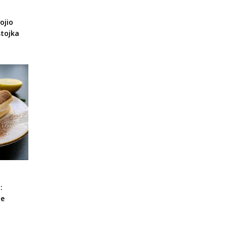
ojio
stojka
:
le