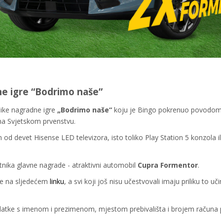
dne igre “Bodrimo naše”
like nagradne igre
„Bodrimo naše“
koju je Bingo pokrenuo povodo
na Svjetskom prvenstvu.
 od devet Hisense LED televizora, isto toliko Play Station 5 konzola il
itnika glavne nagrade - atraktivni automobil
Cupra Formentor
.
je na sljedećem
linku
, a s
vi koji još nisu učestvovali imaju priliku
to učin
atke s imenom i prezimenom, mjestom prebivališta i brojem računa 