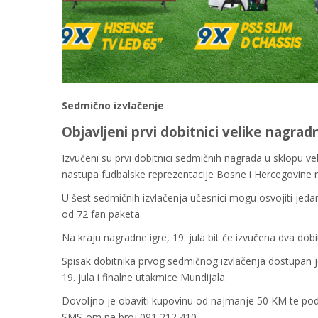
Sedmično izvlačenje
Objavljeni prvi dobitnici velike nagra
Izvučeni su prvi dobitnici sedmičnih nagrada u sklopu ve
nastupa fudbalske reprezentacije Bosne i Hercegovine 
U šest sedmičnih izvlačenja učesnici mogu osvojiti jedan
od 72 fan paketa.
Na kraju nagradne igre, 19. jula bit će izvučena dva dob
Spisak dobitnika prvog sedmičnog izvlačenja dostupan 
19. jula i finalne utakmice Mundijala.
Dovoljno je obaviti kupovinu od najmanje 50 KM te pod
SMS-om na broj 091 212 410.