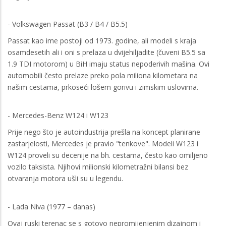
- Volkswagen Passat (B3 / B4 / B5.5)
Passat kao ime postoji od 1973. godine, ali modeli s kraja
osamdesetih ali i oni s prelaza u dvijehiljadite (čuveni B5.5 sa
1.9 TDI motorom) u BiH imaju status nepoderivih mašina. Ovi
automobili često prelaze preko pola miliona kilometara na
našim cestama, prkoseći lošem gorivu i zimskim uslovima.
- Mercedes-Benz W124 i W123
Prije nego što je autoindustrija prešla na koncept planirane
zastarjelosti, Mercedes je pravio "tenkove". Modeli W123 i
W124 proveli su decenije na bh. cestama, često kao omiljeno
vozilo taksista. Njihovi milionski kilometražni bilansi bez
otvaranja motora ušli su u legendu.
- Lada Niva (1977 – danas)
Ovaj ruski terenac se s gotovo nepromijenjenim dizajnom i