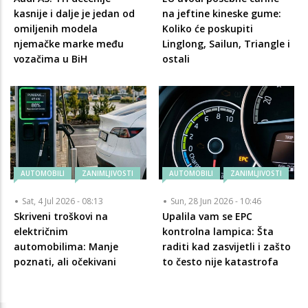
kasnije i dalje je jedan od
na jeftine kineske gume:
omiljenih modela
Koliko će poskupiti
njemačke marke među
Linglong, Sailun, Triangle i
vozačima u BiH
ostali
AUTOMOBILI
ZANIMLJIVOSTI
AUTOMOBILI
ZANIMLJIVOSTI
Sat, 4 Jul 2026 - 08:13
Sun, 28 Jun 2026 - 10:46
Skriveni troškovi na
Upalila vam se EPC
električnim
kontrolna lampica: Šta
automobilima: Manje
raditi kad zasvijetli i zašto
poznati, ali očekivani
to često nije katastrofa