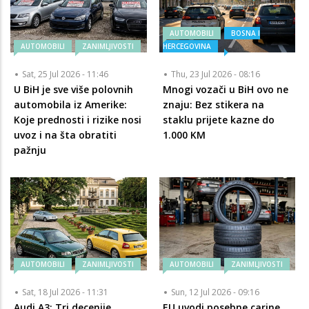
AUTOMOBILI
BOSNA I
AUTOMOBILI
ZANIMLJIVOSTI
HERCEGOVINA
Sat, 25 Jul 2026 - 11:46
Thu, 23 Jul 2026 - 08:16
U BiH je sve više polovnih
Mnogi vozači u BiH ovo ne
automobila iz Amerike:
znaju: Bez stikera na
Koje prednosti i rizike nosi
staklu prijete kazne do
uvoz i na šta obratiti
1.000 KM
pažnju
AUTOMOBILI
ZANIMLJIVOSTI
AUTOMOBILI
ZANIMLJIVOSTI
Sat, 18 Jul 2026 - 11:31
Sun, 12 Jul 2026 - 09:16
Audi A3: Tri decenije
EU uvodi posebne carine