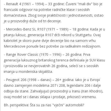
- Renault 4 (1961 – 1994) – 33 godine: Čuveni "mali div" bio je
francuski odgovor na potrebe radničke klase i seoskih
domaćinstava. Zbog svoje praktičnosti i jednostavnosti, ostao
je u proizvodnji duže od tri decenije.
- Mercedes-Benz SL R107 (1971 – 1989) – 18 godina: Kada je u
pitanju luksuz, generacija R107 drži rekord u Stuttgartu. Ovaj
kabriolet je skoro pune dvije decenije bio na samom vrhu
Mercedesove ponude bez potrebe za radikalnim redizajnom.
- Range Rover Classic (1970 – 1996) – 26 godina: Prva
generacija luksuznog britanskog terenca definisala je SUV klasu
i proizvodila se nevjerovatnih 26 godina, seleći se s seoskih
imanja u mondenska skijališta.
- Peugeot 206 (1998 – danas) – 26+ godina: Iako je u Evropi
davno zamijenjen modelima 207 i 208, legendarni 206 i dalje
odbija da stane. Zahvaljujući proizvodnji u Iranu (Iran Khodro),
ovaj model se i danas sklapa i prodaje, prkoseći vremenu.
Bh. perspektiva: Šta su za nas "vječni" automobili?