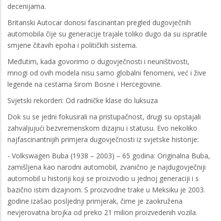
decenijama.
Britanski Autocar donosi fascinantan pregled dugovječnih
automobila čije su generacije trajale toliko dugo da su ispratile
smjene čitavih epoha i političkih sistema.
Međutim, kada govorimo o dugovječnosti i neuništivosti,
mnogi od ovih modela nisu samo globalni fenomeni, već i žive
legende na cestama širom Bosne i Hercegovine.
Svjetski rekorderi: Od radničke klase do luksuza
Dok su se jedni fokusirali na pristupačnost, drugi su opstajali
zahvaljujući bezvremenskom dizajnu i statusu. Evo nekoliko
najfascinantnijih primjera dugovječnosti iz svjetske historije:
- Volkswagen Buba (1938 – 2003) – 65 godina: Originalna Buba,
zamišljena kao narodni automobil, zvanično je najdugovječniji
automobil u historiji koji se proizvodio u jednoj generaciji i s
bazično istim dizajnom. S proizvodne trake u Meksiku je 2003.
godine izašao posljednji primjerak, čime je zaokružena
nevjerovatna brojka od preko 21 milion proizvedenih vozila.