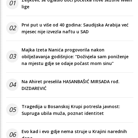
01
lige
Prvi put u više od 40 godina: Saudijska Arabija već
02
mjesec nije izvezla naftu u SAD
Majka Izeta Nanića progovorila nakon
03
obilježavanja godišnjice: "Doživjela sam poniženje
na mjestu gdje se odaje počast mom sinu"
Na Ahiret preselila HASANBAŠIĆ MIRSADA rođ.
04
DIZDAREVIĆ
Tragedija u Bosanskoj Krupi potresla javnost:
05
Supruga ubila muža, poznat identitet
Evo kad i evo gdje nema struje u Krajini narednih
06