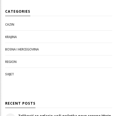
CATEGORIES
CAZIN
KRAJINA
BOSNA I HERCEGOVINA
REGION
SVIJET
RECENT POSTS
Zeljković se oglasio uoči početka nove sezone Wwin