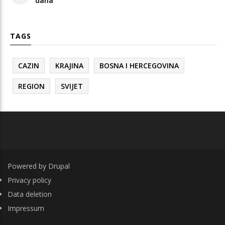
dana
TAGS
CAZIN
KRAJINA
BOSNA I HERCEGOVINA
REGION
SVIJET
Powered by
Drupal
FOOTER
Privacy policy
Data deletion
Impressum