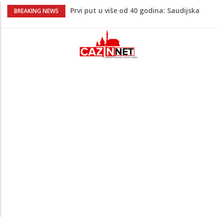
Prvi put u više od 40 godina: Saudijska
BREAKING NEWS
Arabija već mjesec nije izvezla naftu u
SAD
Zeljković se oglasio uoči početka nove
sezone Wwin lige
Kako povećati količinu mlijeka tokom
dojenja: Izazov s kojim se susreću mnoge
mame
Evo kad i evo gdje nema struje u Krajini
narednih dana
Majka Izeta Nanića progovorila nakon
obilježavanja godišnjice: "Doživjela sam
poniženje na mjestu gdje se odaje
počast mom sinu"