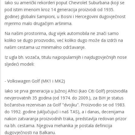
Iako su američki rekorderi poput Chevrolet Suburbana (koji se
pod istim imenom kroz 14 generacija proizvodi od 1935.
godine) globalni šampioni, u Bosni i Hercegovini dugovječnost
mjerimo malo drugačijim aršinima.
Na našim prostorima, dug vijek automobila ne znači samo
koliko se dugo proizvodio, već koliko dugo može da izdrži na
našim cestama uz minimalno održavanje.
Iz ugla bh. vozača, titulu najpopularnijih i najdugovječnijih nose
sljedeći modeli:
- Volkswagen Golf (MK1 i MK2)
Iako se prva generacija u Južnoj Africi (kao Citi Golf) proizvodila
nevjerovatnih 35 godina (od 1974. do 2009.), za BiH je status
božanstva rezervisan za Golf "dvojku". Proizvodio se od 1983.
do 1992. godine (uključujući i naš TAS), a i danas, decenijama
nakon zatvaranja proizvodnih traka, predstavlja redovan prizor
na bh. cestama. Njegova mehanika je postala definicija
dugovječnosti na Balkanu.