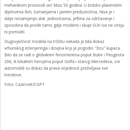
mehanikom proizvodi već blizu 50 godina. U brdsko-planinskim
dijelovima BiH, šumarijama i javnim preduzećima, Niva je i
dalje nezamjenjiv alat. Jednostavna, jeftina za održavanje i
sposobna da prođe tamo gdje moderni i skupi SUV-ovi ne smiju
ni pomisliti.
Dugovječnost modela na tržištu nekada je bila dokaz
vrhunskog inženjeringa i dizajna koji je pogodio "žicu" kupaca.
Bilo da se radi o globalnim fenomenima poput Bube i Peugeota
206, ili lokalnim herojima poput Golfa i starog Mercedesa, ovi
automobili su dokaz da prava vrijednost preživljava sve
trendove.
Foto: Cazin.net/CGPT