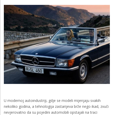
U modernoj autoindustriji, gdje se modeli mijenjaju svakih
nekoliko godina, a tehnologija zastarijeva brže nego ikad, zvuči
nevjerovatno da su pojedini automobili opstajali na traci