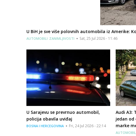
U BiH je sve više polovnih automobila iz Amerike: Koj
Sat, 25 Jul 2026 - 11:46
AUTOMOBILI
ZANIMLJIVOSTI
U Sarajevu se prevrnuo automobil,
Audi A3: T
policija obavila uviđaj
jedan od
marke me
Fri, 24 Jul 2026 - 22:14
BOSNA I HERCEGOVINA
AUTOMOBIL