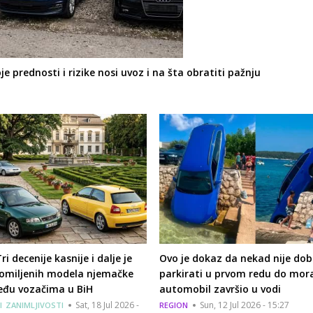
e prednosti i rizike nosi uvoz i na šta obratiti pažnju
ri decenije kasnije i dalje je
Ovo je dokaz da nekad nije dob
 omiljenih modela njemačke
parkirati u prvom redu do mor
đu vozačima u BiH
automobil završio u vodi
Sat, 18 Jul 2026 -
Sun, 12 Jul 2026 - 15:27
I
ZANIMLJIVOSTI
REGION