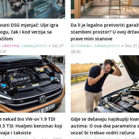
vati DSG mjenjač: Ulje igra
Da li je legalno pretvoriti garaž
logu, čak i kod verzija sa
stambeni prostor? U ovoj državi
ačilom
prave mini stanove
Sat, 27
Sun, 21 
I
LIFESTYLE
ZANIMLJIVOSTI
AUTOMOBILI
ZANIMLJIVOSTI
11:01
08:30
e nekad bio VW-ov 1.9 TDI
Gdje se dešavaju najskuplji kva
1.5 TSI: Hvaljeni benzinac koji
autima: O ova dva parametra s
vaja i taksiste
vozač bi trebao voditi računa