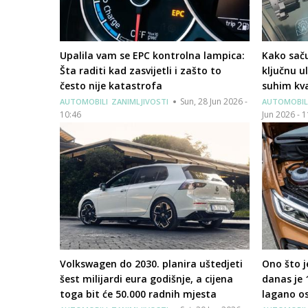
Upalila vam se EPC kontrolna lampica:
Kako saču
Šta raditi kad zasvijetli i zašto to
ključnu u
često nije katastrofa
suhim kv
Sun, 28 Jun 2026 -
AUTOMOBILI
ZANIMLJIVOSTI
AUTOMOBIL
10:46
Jun 2026 - 
Volkswagen do 2030. planira uštedjeti
Ono što j
šest milijardi eura godišnje, a cijena
danas je 
toga bit će 50.000 radnih mjesta
lagano os