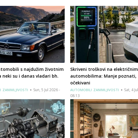
tomobili s najdužim životnim
Skriveni troškovi na električnim
a neki su i danas vladari bh.
automobilima: Manje poznati, 
očekivani
Sun, 5 Jul 2026 -
Sat, 4 Ju
I
ZANIMLJIVOSTI
AUTOMOBILI
ZANIMLJIVOSTI
08:13