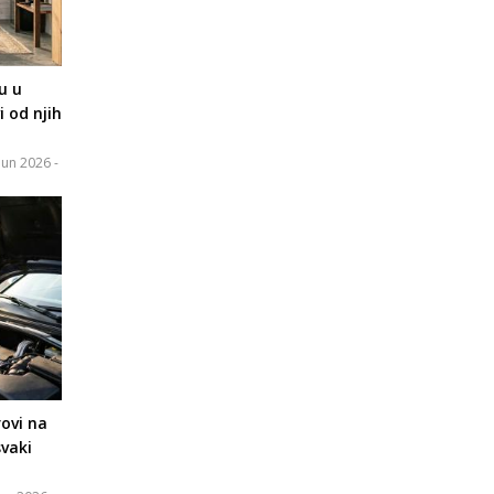
u u
 od njih
Jun 2026 -
rovi na
vaki