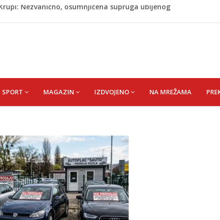
ažević) Senija – Sena
ŠEFIK
je protiv Infantina na izborima: Srbija i Hrvatska se
akon obilježavanja godišnjice: "Doživjela sam poniženje
 mom sinu"
j Krupi: Nezvanično, osumnjičena supruga ubijenog
SPORT
MAGAZIN
IZDVOJENO
NA MREŽAMA
PRE