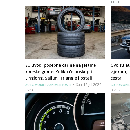
11:31
EU uvodi posebne carine na jeftine
Ovo su au
kineske gume: Koliko će poskupiti
vijekom, 
Linglong, Sailun, Triangle i ostali
cesta
Sun, 12 Jul 2026 -
AUTOMOBILI
ZANIMLJIVOSTI
AUTOMOBIL
09:16
08:58