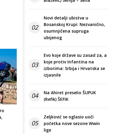
Blažević) Senija – Sena
Novi detalji ubistva u
Bosanskoj Krupi: Nezvanično,
02
osumnjičena supruga
ubijenog
Evo koje države su zasad za, a
koje protiv Infantina na
03
izborima: Srbija i Hrvatska se
izjasnile
Na Ahiret preselio ŠUPUK
04
(Refik) ŠEFIK
ro
Zeljković se oglasio uoči
a,
05
početka nove sezone Wwin
lige