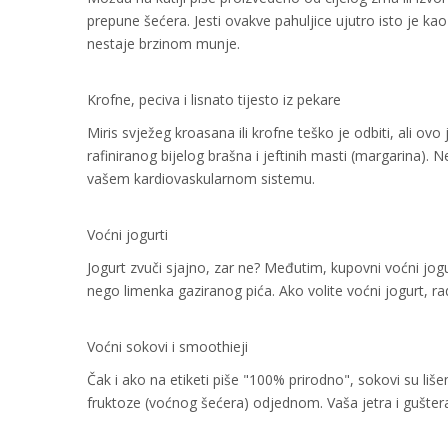
prepune šećera. Jesti ovakve pahuljice ujutro isto je ka
nestaje brzinom munje.
Krofne, peciva i lisnato tijesto iz pekare
Miris svježeg kroasana ili krofne teško je odbiti, ali ovo
rafiniranog bijelog brašna i jeftinih masti (margarina). 
vašem kardiovaskularnom sistemu.
Voćni jogurti
Jogurt zvuči sjajno, zar ne? Međutim, kupovni voćni jogu
nego limenka gaziranog pića. Ako volite voćni jogurt, ra
Voćni sokovi i smoothieji
Čak i ako na etiketi piše "100% prirodno", sokovi su liš
fruktoze (voćnog šećera) odjednom. Vaša jetra i gušter