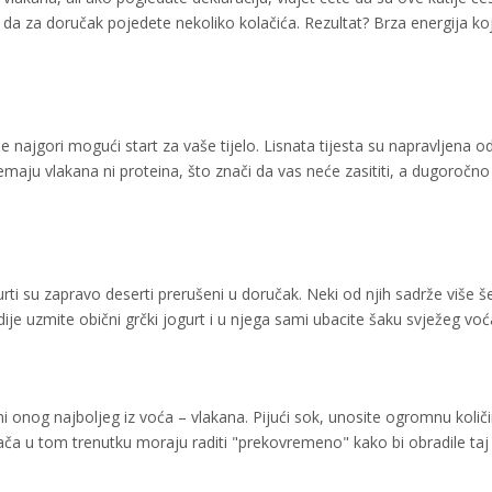
o da za doručak pojedete nekoliko kolačića. Rezultat? Brza energija ko
 je najgori mogući start za vaše tijelo. Lisnata tijesta su napravljena o
Nemaju vlakana ni proteina, što znači da vas neće zasititi, a dugoročno
rti su zapravo deserti prerušeni u doručak. Neki od njih sadrže više š
dije uzmite obični grčki jogurt i u njega sami ubacite šaku svježeg voć
eni onog najboljeg iz voća – vlakana. Pijući sok, unosite ogromnu količ
ača u tom trenutku moraju raditi "prekovremeno" kako bi obradile taj