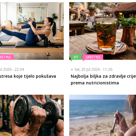
FESTYLE
FIT
LIFESTYLE
ul 2026 - 22:34
Sat, 25 Jul 2026 - 11:26
stresa koje tijelo pokušava
Najbolja biljka za zdravlje crij
i
prema nutricionistima