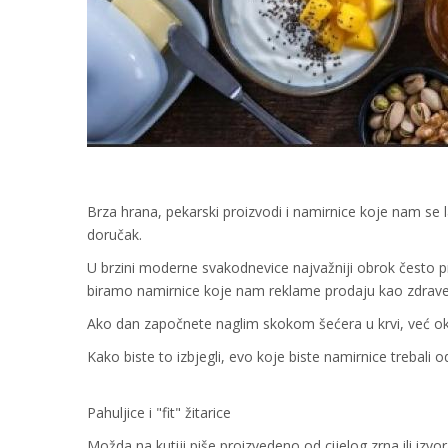
Brza hrana, pekarski proizvodi i namirnice koje nam se la
doručak.
U brzini moderne svakodnevice najvažniji obrok često pr
biramo namirnice koje nam reklame prodaju kao zdrave 
Ako dan započnete naglim skokom šećera u krvi, već oko
Kako biste to izbjegli, evo koje biste namirnice trebali o
Pahuljice i "fit" žitarice
Možda na kutiji piše proizvedeno od cijelog zrna ili izvor