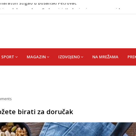
 i poslala poruku o Srebrenici: Kad svi priznamo genocid,
A) SENAD
pet 'pržionica': BH Meteo najavljuje novi toplotni val
m prefarba pješački prelaz: Kad neće grad, mora neko
omaraton stigao u Bosanski Petrovac
SPORT
MAGAZIN
IZDVOJENO
NA MREŽAMA
PRE
ments
žete birati za doručak