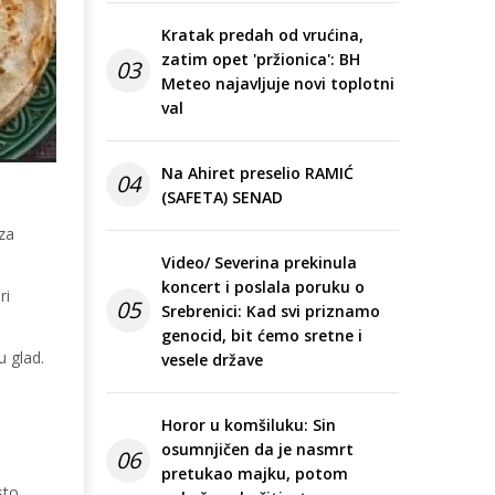
Kratak predah od vrućina,
zatim opet 'pržionica': BH
03
Meteo najavljuje novi toplotni
val
Na Ahiret preselio RAMIĆ
04
(SAFETA) SENAD
 za
Video/ Severina prekinula
koncert i poslala poruku o
ri
05
Srebrenici: Kad svi priznamo
genocid, bit ćemo sretne i
 glad.
vesele države
Horor u komšiluku: Sin
osumnjičen da je nasmrt
06
pretukao majku, potom
sto