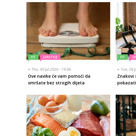
FIT
LIFESTYLE
FIT
LI
Thu, 30 Jul 2026 - 19:38
Tue, 28 J
Ove navike će vam pomoći da
Znakovi 
smršate bez strogih dijeta
pokazat