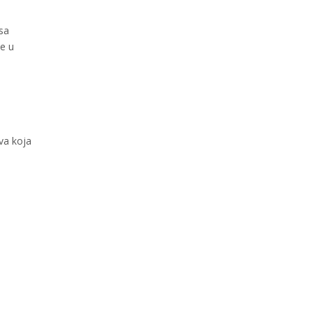
sa
ne u
va koja