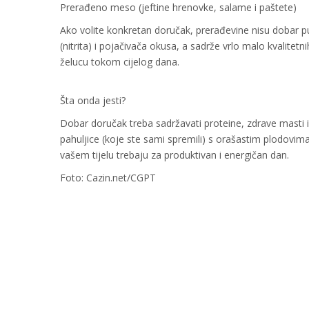
Prerađeno meso (jeftine hrenovke, salame i paštete)
Ako volite konkretan doručak, prerađevine nisu dobar pu
(nitrita) i pojačivača okusa, a sadrže vrlo malo kvalitet
želucu tokom cijelog dana.
Šta onda jesti?
Dobar doručak treba sadržavati proteine, zdrave masti i v
pahuljice (koje ste sami spremili) s orašastim plodovim
vašem tijelu trebaju za produktivan i energičan dan.
Foto: Cazin.net/CGPT