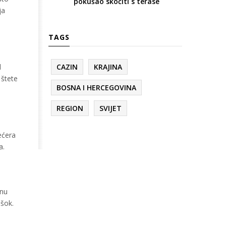
pokušao skočiti s terase
ja
TAGS
d
CAZIN
KRAJINA
 štete
BOSNA I HERCEGOVINA
REGION
SVIJET
ećera
a.
inu
 šok.