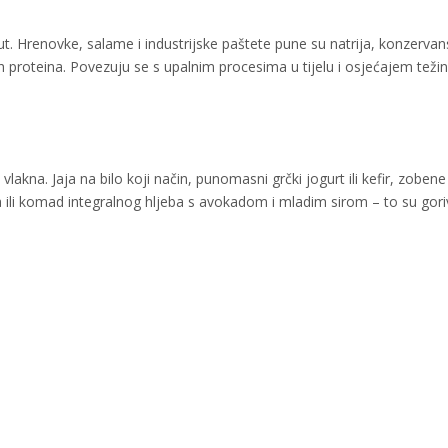
t. Hrenovke, salame i industrijske paštete pune su natrija, konzervan
nih proteina. Povezuju se s upalnim procesima u tijelu i osjećajem teži
lakna. Jaja na bilo koji način, punomasni grčki jogurt ili kefir, zobene
a ili komad integralnog hljeba s avokadom i mladim sirom – to su gori