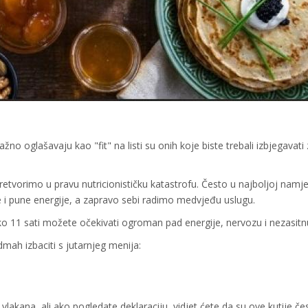
žno oglašavaju kao "fit" na listi su onih koje biste trebali izbjegavati
etvorimo u pravu nutricionističku katastrofu. Često u najboljoj namje
i pune energije, a zapravo sebi radimo medvjeđu uslugu.
 11 sati možete očekivati ogroman pad energije, nervozu i nezasitnu
dmah izbaciti s jutarnjeg menija:
 vlakana, ali ako pogledate deklaraciju, vidjet ćete da su ove kutije če