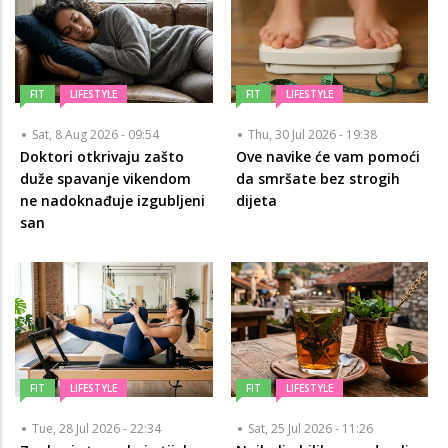
FIT
LIFESTYLE
FIT
LIFESTYLE
Sat, 8 Aug 2026 - 09:54
Thu, 30 Jul 2026 - 19:38
Doktori otkrivaju zašto
Ove navike će vam pomoći
duže spavanje vikendom
da smršate bez strogih
ne nadoknađuje izgubljeni
dijeta
san
FIT
LIFESTYLE
FIT
LIFESTYLE
Tue, 28 Jul 2026 - 22:34
Sat, 25 Jul 2026 - 11:26