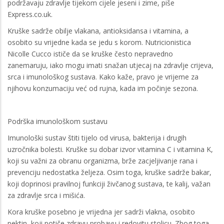
podržavaju zdravlje tijekom cijele jeseni i zime, piše
Express.co.uk.
Kruške sadrže obilje vlakana, antioksidansa i vitamina, a
osobito su vrijedne kada se jedu s korom. Nutricionistica
Nicolle Cucco ističe da se kruške često nepravedno
zanemaruju, iako mogu imati snažan utjecaj na zdravlje crijeva,
srca i imunološkog sustava. Kako kaže, pravo je vrijeme za
njihovu konzumaciju već od rujna, kada im počinje sezona.
Podrška imunološkom sustavu
Imunološki sustav štiti tijelo od virusa, bakterija i drugih
uzročnika bolesti. Kruške su dobar izvor vitamina C i vitamina K,
koji su važni za obranu organizma, brže zacjeljivanje rana i
prevenciju nedostatka željeza. Osim toga, kruške sadrže bakar,
koji doprinosi pravilnoj funkciji živčanog sustava, te kalij, važan
za zdravlje srca i mišića.
Kora kruške posebno je vrijedna jer sadrži vlakna, osobito
pektin, koji potiče zdravu probavu i redovitu stolicu. Zbog toga