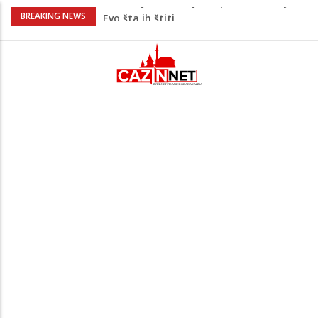
Krenuo u BiH sa 20 kilograma droge:
BREAKING NEWS
Uhapšen na granici
Juventus igra protiv Intera, Spaleti
razočarao navijače iz BiH
Užas: Uhapšen Italijan (45) kako
mobitelom snima djecu na plaži
Čistite dom? Obratite pažnju na stvari
koje ne biste trebali olako bacati u
smeće
Bebe koje odrastaju uz pse su zdravije:
Evo šta ih štiti