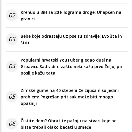
Krenuo u BiH sa 20 kilograma droge: Uhapšen na
02
granici
Bebe koje odrastaju uz pse su zdravije: Evo šta ih
03
štiti
Popularni hrvatski YouTuber gledao duel na
04
Grbavici: Sad vidim zašto neki kažu prvo Željo, pa
poslije kažu tata
Zimske gume na 40 stepeni Celzijusa nisu jedini
05
problem: Pogrešan pritisak može biti mnogo
opasniji
Čistite dom? Obratite pažnju na stvari koje ne
06
biste trebali olako bacati u smeće