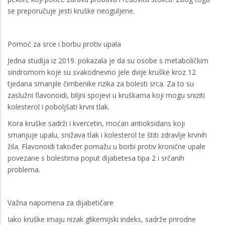
se preporučuje jesti kruške neoguljene.
Pomoć za srce i borbu protiv upala
Jedna studija iz 2019. pokazala je da su osobe s metaboličkim
sindromom koje su svakodnevno jele dvije kruške kroz 12
tjedana smanjile čimbenike rizika za bolesti srca. Za to su
zaslužni flavonoidi, biljni spojevi u kruškama koji mogu sniziti
kolesterol i poboljšati krvni tlak.
Kora kruške sadrži i kvercetin, moćan antioksidans koji
smanjuje upalu, snižava tlak i kolesterol te štiti zdravlje krvnih
žila. Flavonoidi također pomažu u borbi protiv kronične upale
povezane s bolestima poput dijabetesa tipa 2 i srčanih
problema.
Važna napomena za dijabetičare
Iako kruške imaju nizak glikemijski indeks, sadrže prirodne