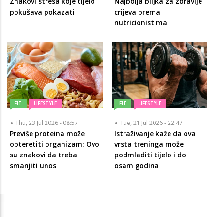
Znakovi stresa koje tijelo
Najbolja biljka za zdravlje
pokušava pokazati
crijeva prema
nutricionistima
FIT
LIFESTYLE
FIT
LIFESTYLE
Thu, 23 Jul 2026 - 08:57
Tue, 21 Jul 2026 - 22:47
Previše proteina može
Istraživanje kaže da ova
opteretiti organizam: Ovo
vrsta treninga može
su znakovi da treba
podmladiti tijelo i do
smanjiti unos
osam godina