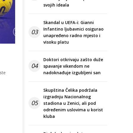
svojih ideala
Skandal u UEFA-i: Gianni
Infantino ljubavnici osigurao
03
unapređeno radno mjesto i
visoku platu
Doktori otkrivaju zašto duže
04
spavanje vikendom ne
ste
nadoknađuje izgubljeni san
Skupština Čelika podržala
izgradnju Nacionalnog
05
stadiona u Zenici, ali pod
određenim uslovima u korist
kluba