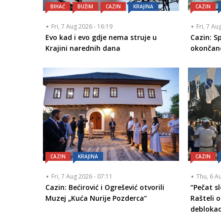
BIHAĆ
BUŽIM
CAZIN
KRAJINA
CAZIN
Fri, 7 Aug 2026 - 16:19
Fri, 7 Au
Evo kad i evo gdje nema struje u
Cazin: 
Krajini narednih dana
okončan
CAZIN
KRAJINA
CAZIN
Fri, 7 Aug 2026 - 07:11
Thu, 6 A
Cazin: Bećirović i Ogrešević otvorili
“Pečat s
Muzej „Kuća Nurije Pozderca“
Rašteli o
debloka