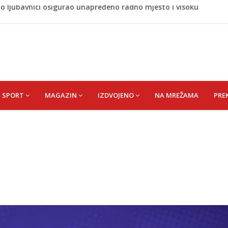
 rođen Alija Izetbegović, lider koji nije odstupao od svojih
 Nijedan NBA igrač iz Litvanije ne želi igrati protiv BiH
 bez pitanja, a danas moraju tražiti dopuštenje
naljepnicama, njegova reakcija je hit (VIDEO)
no ljubavnici osigurao unapređeno radno mjesto i visoku
SPORT
MAGAZIN
IZDVOJENO
NA MREŽAMA
PRE