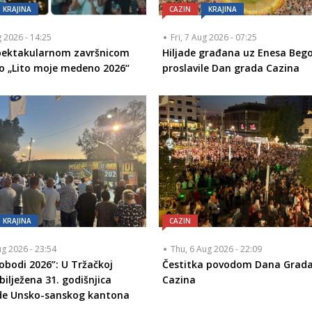
KRAJINA
CAZIN
KRAJINA
g 2026 - 14:25
Fri, 7 Aug 2026 - 07:25
Spektakularnom završnicom
Hiljade građana uz Enesa Bego
o „Lito moje medeno 2026“
proslavile Dan grada Cazina
KRAJINA
CAZIN
ug 2026 - 23:54
Thu, 6 Aug 2026 - 22:09
lobodi 2026”: U Tržačkoj
Čestitka povodom Dana Grad
bilježena 31. godišnjica
Cazina
de Unsko-sanskog kantona