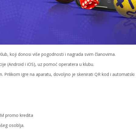
Klub, koji donosi više pogodnosti i nagrada svim članovima.
cije (Android i iOS), uz pomoć operatera u klubu.
n. Prilikom igre na aparatu, dovoljno je skenirati QR kod i automatski 
KM promo kredita
ašeg osoblja.