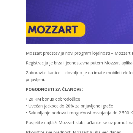
Mozzart predstavlja novi program lojalnosti – Mozzart 
Registracija je brza i jednostavna putem Mozzart aplika
Zaboravite kartice – dovoljno je da imate mobilni telefo
prijavljeni.
POGODNOSTI ZA ČLANOVE:
• 20 KM bonus dobrodošlice
• Uvećan jackpot do 20% za prijavljene igrače
• Sakupljanje bodova i mogućnost osvajanja do 2.500 
Posjetite najbliži Mozzart klub i učlanite se uz pomoć n
Iskoristite sve prednosti Mozzart Kluba već danas.