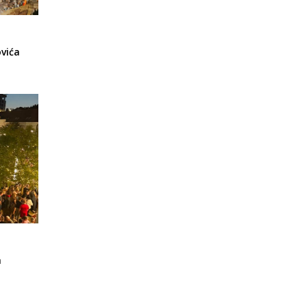
vića
a