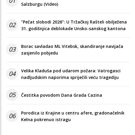
01
Salzburgu (Video)
“Pečat slobodi 2026”: U Tržačkoj Rašteli obilježena
02
31. godišnjica deblokade Unsko-sanskog kantona
Borac savladao ML Vitebsk, skandiranje navijača
03
zasjenilo pobjedu
Velika Kladuša pod udarom požara: Vatrogasci
04
nadljudskim naporima spriječili veću tragediju
05
Čestitka povodom Dana Grada Cazina
Porodica iz Krajine u centru afere, gradonačelnik
06
Kelna pokrenuo istragu