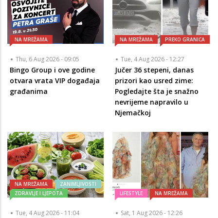
NA MREŽAMA
NA MREŽAMA
PREKO GRANICA
Thu, 6 Aug 2026 - 09:05
Tue, 4 Aug 2026 - 12:27
Bingo Group i ove godine
Jučer 36 stepeni, danas
otvara vrata VIP događaja
prizori kao usred zime:
građanima
Pogledajte šta je snažno
nevrijeme napravilo u
Njemačkoj
NA MREŽAMA
ZANIMLJIVOSTI
ZDRAVLJE I LJEPOTA
LIFESTYLE
NA MREŽAMA
Tue, 4 Aug 2026 - 11:04
Sat, 1 Aug 2026 - 12:26