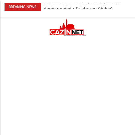
“Pečat slobodi 2026”: U Tržačkoj Rašteli
BREAKING NEWS
obilježena 31. godišnjica deblokade
Unsko-sanskog kantona
Porodica iz Krajine u centru afere,
gradonačelnik Kelna pokrenuo istragu
Čestitka povodom Dana Grada Cazina
Velika Kladuša pod udarom požara:
Vatrogasci nadljudskim naporima
spriječili veću tragediju
Tabaković ušao s klupe i prvijencem
donio pobjedu Salzburgu (Video)