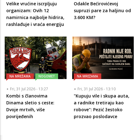
Velike vrućine iscrpljuju
Odakle Bećirovićevoj
organizam: Ovih 12
supruzi pare za haljinu od
namirnica najbolje hidrira,
3.600 KM?
rashlađuje i vraća energiju
NA MREŽAMA
NOGOMET
NA MREŽAMA
Fri, 31 Jul 2026 - 13:27
Fri, 31 Jul 2026 - 13:10
Kombi s članovima
"Kupuju vile i skupa auta,
Dinama sletio s ceste:
a radnike tretiraju kao
Dvoje mrtvih, više
robove": Pezić žestoko
povrijeđenih
prozvao poslodavce