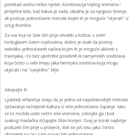
ponekad uistinu teško riješiti. Kombinacija toplog vremena i
proljetne kiše, baš kakva je sada, idealna je za njegovo širenje,
ali postoje jednostavne metode kojim ih je moguće "otjerati" iz
svog dvorišta.
Za sve koji se žele čim prije uhvatiti u koštac s ovim
tvrdoglavim žutim cvjetovima, dobro je znati da postoji
nekoliko jednostavnih načina kojim ih je moguće ukloniti s
travnjaka, i to bez upotrebe posebnih ili namjenskih sredstava
koja često u sebi imaju jaka hemijska sredstva koja mogu
utjecati i na "susjedno" bilje.
Iskopajte ih
Ljubitelji vrtlarenja znaju da je jedna od najučinkovitijih metoda
rješavanja neželjenih kultura iz vrta jednostavno čupanje. Iako
će to možda uzeti nešto više vremena, odvojite ga i kod
svakog maslačka iščupajte čitav korijen. Ovaj je korak najbolje
poduzeti čim prije u proljeće, dok se još nisu jako čvrsto
ukorijenili pa će i sam posao biti jednostavniji.