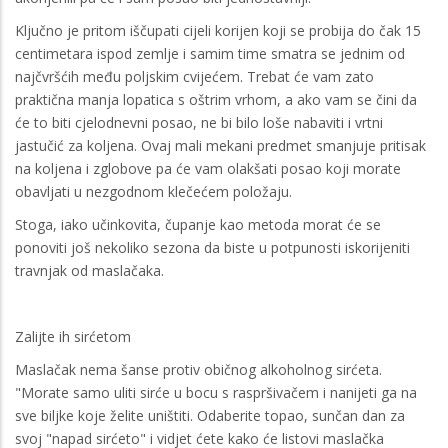
Ključno je pritom iščupati cijeli korijen koji se probija do čak 15
centimetara ispod zemlje i samim time smatra se jednim od
najčvršćih među poljskim cvijećem. Trebat će vam zato
praktična manja lopatica s oštrim vrhom, a ako vam se čini da
će to biti cjelodnevni posao, ne bi bilo loše nabaviti i vrtni
jastučić za koljena. Ovaj mali mekani predmet smanjuje pritisak
na koljena i zglobove pa će vam olakšati posao koji morate
obavljati u nezgodnom klečećem položaju.
Stoga, iako učinkovita, čupanje kao metoda morat će se
ponoviti još nekoliko sezona da biste u potpunosti iskorijeniti
travnjak od maslačaka.
Zalijte ih sirćetom
Maslačak nema šanse protiv običnog alkoholnog sirćeta.
"Morate samo uliti sirće u bocu s raspršivačem i nanijeti ga na
sve biljke koje želite uništiti. Odaberite topao, sunčan dan za
svoj "napad sirćeto" i vidjet ćete kako će listovi maslačka