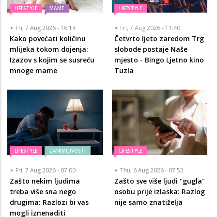
LIFESTYLE
MAME
LIFESTYLE
Fri, 7 Aug 2026 - 16:14
Fri, 7 Aug 2026 - 11:40
Kako povećati količinu
Četvrto ljeto zaredom Trg
mlijeka tokom dojenja:
slobode postaje Naše
Izazov s kojim se susreću
mjesto - Bingo Ljetno kino
mnoge mame
Tuzla
LIFESTYLE
ZANIMLJIVOSTI
LIFESTYLE
Fri, 7 Aug 2026 - 07:00
Thu, 6 Aug 2026 - 07:52
Zašto nekim ljudima
Zašto sve više ljudi "gugla"
treba više sna nego
osobu prije izlaska: Razlog
drugima: Razlozi bi vas
nije samo znatiželja
mogli iznenaditi