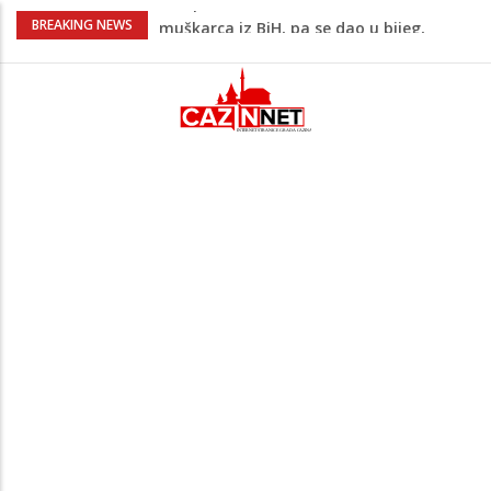
Bomba koju niko nije očekivao: Liverpool
BREAKING NEWS
doveo kapitena Barcelone
Evo kakvo će danas vrijeme biti u BiH
Novo upozorenje iz Irana: Ne želimo
napadati susjedne zemlje, ali ćemo
uzvratiti ukoliko krenu na nas
Novi detalji ubistva u Bosanskoj Krupi:
Nezvanično, osumnjičena supruga
ubijenog
Krvoproliće u Gracu: Turčin nožem izbo
muškarca iz BiH, pa se dao u bijeg,
pokrenuta velika potjera