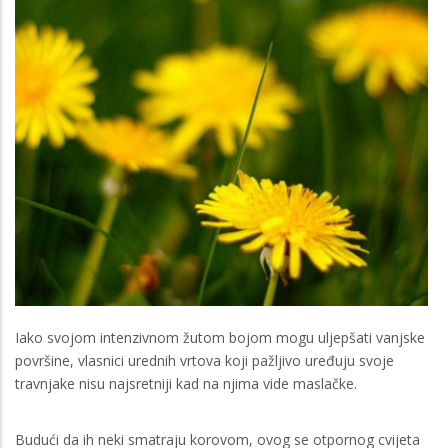
Iako svojom intenzivnom žutom bojom mogu uljepšati vanjske
površine, vlasnici urednih vrtova koji pažljivo uređuju svoje
travnjake nisu najsretniji kad na njima vide maslačke.
Budući da ih neki smatraju korovom, ovog se otpornog cvijeta