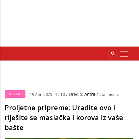
/ Uredio:
Amra
/
LIFESTYLE
19 Apr, 2025 - 12:10
Comments
Proljetne pripreme: Uradite ovo i
riješite se maslačka i korova iz vaše
bašte