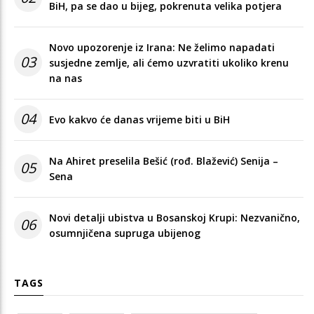
BiH, pa se dao u bijeg, pokrenuta velika potjera
Novo upozorenje iz Irana: Ne želimo napadati
03
susjedne zemlje, ali ćemo uzvratiti ukoliko krenu
na nas
04
Evo kakvo će danas vrijeme biti u BiH
Na Ahiret preselila Bešić (rođ. Blažević) Senija –
05
Sena
Novi detalji ubistva u Bosanskoj Krupi: Nezvanično,
06
osumnjičena supruga ubijenog
TAGS