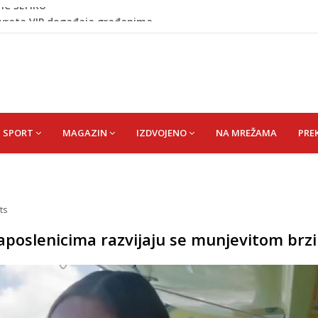
 vrata VIP događaja građanima
 1 kolu Premijer lige BiH
Budvi nakon kultnog zamaha nogom: "Nisi bio na njenom
IĆ ŠEFIKU
SPORT
MAGAZIN
IZDVOJENO
NA MREŽAMA
PRE
ts
aposlenicima razvijaju se munjevitom br