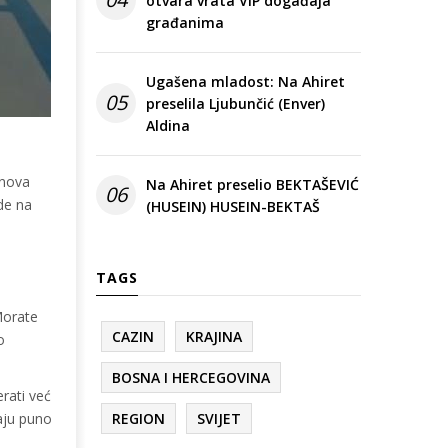
otvara vrata VIP događaja
građanima
Ugašena mladost: Na Ahiret
05
preselila Ljubunčić (Enver)
Aldina
anova
Na Ahiret preselio BEKTAŠEVIĆ
06
de na
(HUSEIN) HUSEIN-BEKTAŠ
TAGS
Morate
CAZIN
KRAJINA
o
BOSNA I HERCEGOVINA
rati već
jaju puno
REGION
SVIJET