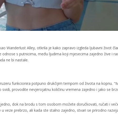
ao Wanderlust Alley, otkrila je kako zapravo izgleda ljubavni život čl
čne odnose s putnicima, među ljudima koji mjesecima zajedno žive i ra
da ne bi nastale.
a kruzeru funkcionira potpuno drukčijim tempom od života na kopnu. "
 svidi, provodite nevjerojatnu količinu vremena zajedno i jako se brz
jedno, dok na brodu s tom osobom možete doručkovati, ručati i veče
 u veze prebrzo, ali kada ste stalno zajedno, stvari se prirodno razvi