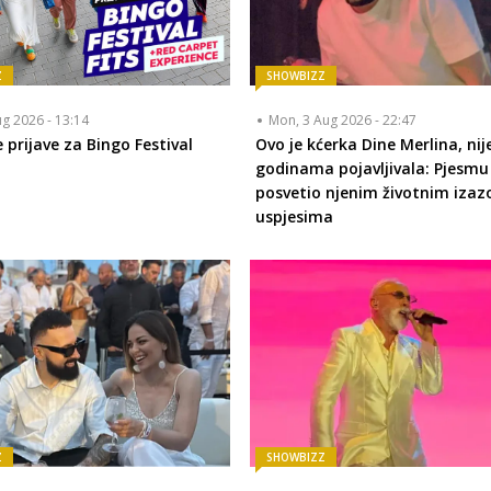
Z
SHOWBIZZ
ug 2026 - 13:14
Mon, 3 Aug 2026 - 22:47
 prijave za Bingo Festival
Ovo je kćerka Dine Merlina, nij
godinama pojavljivala: Pjesmu
posvetio njenim životnim izaz
uspjesima
Z
SHOWBIZZ