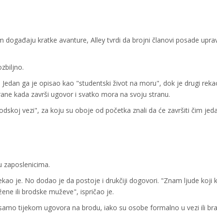
 događaju kratke avanture, Alley tvrdi da brojni članovi posade upra
zbiljno.
. Jedan ga je opisao kao "studentski život na moru", dok je drugi rek
irane kada završi ugovor i svatko mora na svoju stranu.
odskoj vezi", za koju su oboje od početka znali da će završiti čim jed
u zaposlenicima.
rekao je. No dodao je da postoje i drukčiji dogovori. "Znam ljude koji
ne ili brodske muževe", ispričao je.
ju samo tijekom ugovora na brodu, iako su osobe formalno u vezi ili br