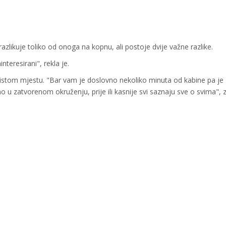
azlikuje toliko od onoga na kopnu, ali postoje dvije važne razlike.
nteresirani", rekla je.
a istom mjestu. "Bar vam je doslovno nekoliko minuta od kabine pa je
 u zatvorenom okruženju, prije ili kasnije svi saznaju sve o svima", z