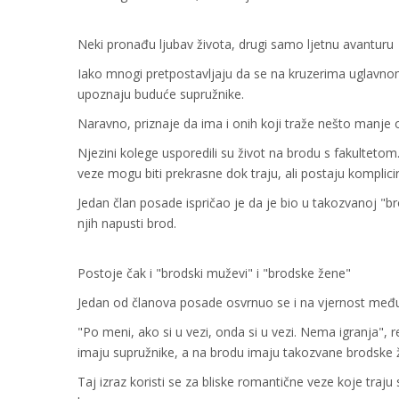
Neki pronađu ljubav života, drugi samo ljetnu avanturu
Iako mnogi pretpostavljaju da se na kruzerima uglavnom
upoznaju buduće supružnike.
Naravno, priznaje da ima i onih koji traže nešto manje o
Njezini kolege usporedili su život na brodu s fakultetom
veze mogu biti prekrasne dok traju, ali postaju komplic
Jedan član posade ispričao je da je bio u takozvanoj "br
njih napusti brod.
Postoje čak i "brodski muževi" i "brodske žene"
Jedan od članova posade osvrnuo se i na vjernost međ
"Po meni, ako si u vezi, onda si u vezi. Nema igranja", 
imaju supružnike, a na brodu imaju takozvane brodske že
Taj izraz koristi se za bliske romantične veze koje tra