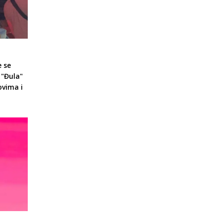
e se
 "Đula"
ovima i