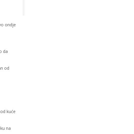
vo ondje
ao da
an od
 kod kuće
aku na