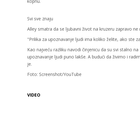
kopnu.
Svi sve znaju
Alley smatra da se ljubavni život na kruzeru zapravo ne r
"Prilika za upoznavanje ljudi ima koliko želite, ako ste zai
Kao najveću razliku navodi činjenicu da su svi stalno n
upoznavanje ljudi puno lakše. A budući da živimo i radimo
je.
Foto: Screenshot/YouTube
VIDEO