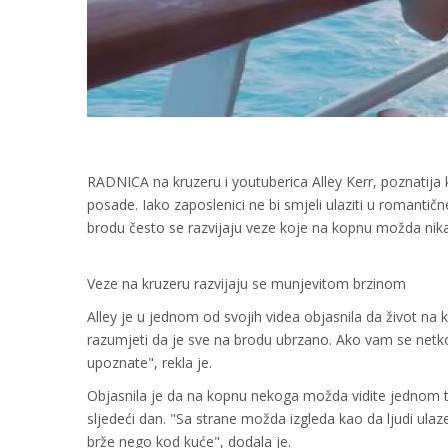
RADNICA na kruzeru i youtuberica Alley Kerr, poznatija k
posade. Iako zaposlenici ne bi smjeli ulaziti u romanti
brodu često se razvijaju veze koje na kopnu možda nika
Veze na kruzeru razvijaju se munjevitom brzinom
Alley je u jednom od svojih videa objasnila da život n
razumjeti da je sve na brodu ubrzano. Ako vam se netko
upoznate", rekla je.
Objasnila je da na kopnu nekoga možda vidite jednom t
sljedeći dan. "Sa strane možda izgleda kao da ljudi ulaze
brže nego kod kuće", dodala je.