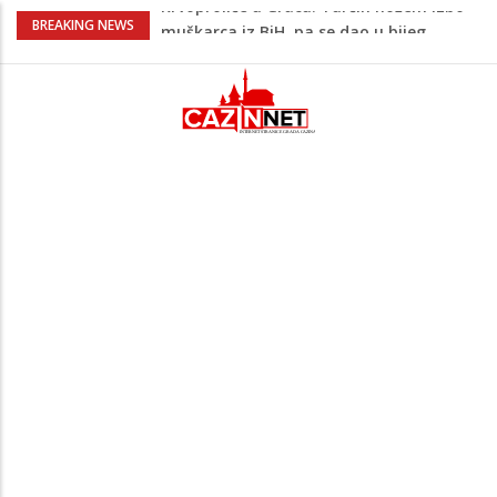
Evo kakvo će danas vrijeme biti u BiH
BREAKING NEWS
Novo upozorenje iz Irana: Ne želimo
napadati susjedne zemlje, ali ćemo
uzvratiti ukoliko krenu na nas
Novi detalji ubistva u Bosanskoj Krupi:
Nezvanično, osumnjičena supruga
ubijenog
Na Ahiret preselila Bešić (rođ. Blažević)
Senija – Sena
Krvoproliće u Gracu: Turčin nožem izbo
muškarca iz BiH, pa se dao u bijeg,
pokrenuta velika potjera