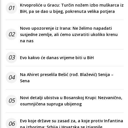
Krvoproliće u Gracu: Turčin nožem izbo muškarca iz
01
BiH, pa se dao u bijeg, pokrenuta velika potjera
Novo upozorenje iz Irana: Ne želimo napadati
02
susjedne zemlje, ali ćemo uzvratiti ukoliko krenu
na nas
03
Evo kakvo će danas vrijeme biti u BiH
Na Ahiret preselila Bešić (rođ. Blažević) Senija –
04
Sena
Novi detalji ubistva u Bosanskoj Krupi: Nezvanično,
05
osumnjičena supruga ubijenog
Evo koje države su zasad za, a koje protiv Infantina
06
na izborima: Srbija i Hrvatska se izjasnile