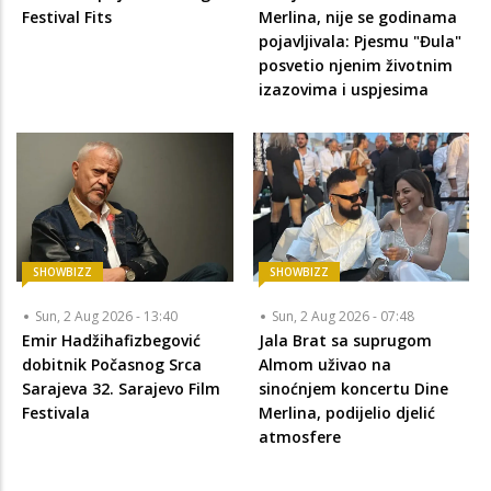
Festival Fits
Merlina, nije se godinama
pojavljivala: Pjesmu "Đula"
posvetio njenim životnim
izazovima i uspjesima
SHOWBIZZ
SHOWBIZZ
Sun, 2 Aug 2026 - 13:40
Sun, 2 Aug 2026 - 07:48
Emir Hadžihafizbegović
Jala Brat sa suprugom
dobitnik Počasnog Srca
Almom uživao na
Sarajeva 32. Sarajevo Film
sinoćnjem koncertu Dine
Festivala
Merlina, podijelio djelić
atmosfere