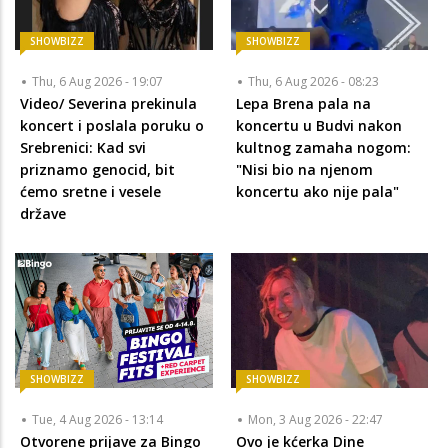
SHOWBIZZ
SHOWBIZZ
Thu, 6 Aug 2026 - 19:07
Thu, 6 Aug 2026 - 08:23
Video/ Severina prekinula
Lepa Brena pala na
koncert i poslala poruku o
koncertu u Budvi nakon
Srebrenici: Kad svi
kultnog zamaha nogom:
priznamo genocid, bit
"Nisi bio na njenom
ćemo sretne i vesele
koncertu ako nije pala"
države
SHOWBIZZ
SHOWBIZZ
Tue, 4 Aug 2026 - 13:14
Mon, 3 Aug 2026 - 22:47
Otvorene prijave za Bingo
Ovo je kćerka Dine