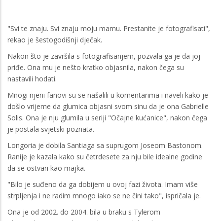
"Svi te znaju. Svi znaju moju mamu. Prestanite je fotografisati",
rekao je šestogodišnji dječak.
Nakon što je završila s fotografisanjem, pozvala ga je da joj
priđe. Ona mu je nešto kratko objasnila, nakon čega su
nastavili hodati.
Mnogi njeni fanovi su se našalili u komentarima i naveli kako je
došlo vrijeme da glumica objasni svom sinu da je ona Gabrielle
Solis. Ona je nju glumila u seriji "Očajne kućanice", nakon čega
je postala svjetski poznata.
Longoria je dobila Santiaga sa suprugom Joseom Bastonom.
Ranije je kazala kako su četrdesete za nju bile idealne godine
da se ostvari kao majka.
"Bilo je suđeno da ga dobijem u ovoj fazi života. Imam više
strpljenja i ne radim mnogo iako se ne čini tako", ispričala je.
Ona je od 2002. do 2004. bila u braku s Tylerom