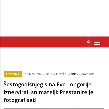
/ Uredio:
Asim
/
SHOWBIZZ
19 May, 2025 - 20:05
Comments
Šestogodišnjeg sina Eve Longorije
iznervirali snimatelji: Prestanite je
fotografisati