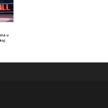
ena u
koj: