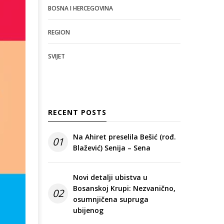
BOSNA I HERCEGOVINA
REGION
SVIJET
RECENT POSTS
Na Ahiret preselila Bešić (rođ.
01
Blažević) Senija – Sena
Novi detalji ubistva u
Bosanskoj Krupi: Nezvanično,
02
osumnjičena supruga
ubijenog