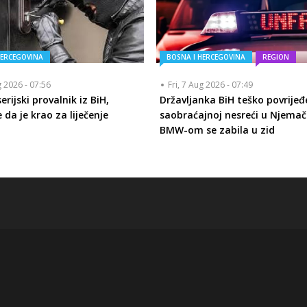
HERCEGOVINA
BOSNA I HERCEGOVINA
REGION
g 2026 - 07:56
Fri, 7 Aug 2026 - 07:49
rijski provalnik iz BiH,
Državljanka BiH teško povrijeđ
 da je krao za liječenje
saobraćajnoj nesreći u Njemač
BMW-om se zabila u zid