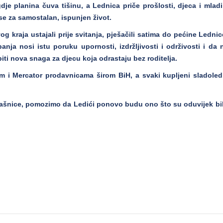
 gdje planina čuva tišinu, a Lednica priče prošlosti, djeca i mladi
se za samostalan, ispunjen život.
og kraja ustajali prije svitanja, pješačili satima do pećine Lednic
nja nosi istu poruku upornosti, izdržljivosti i održivosti i da 
biti nova snaga za djecu koja odrastaju bez roditelja.
m i Mercator prodavnicama širom BiH, a svaki kupljeni sladoled
.
lašnice, pomozimo da Ledići ponovo budu ono što su oduvijek bili