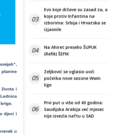
Evo koje države su zasad za, a
koje protiv Infantina na
03
izborima: Srbija i Hrvatska se
izjasnile
Na Ahiret preselio ŠUPUK
04
(Refik) ŠEFIK
smijeh“,
Zeljković se oglasio uoči
 planine
05
početka nove sezone Wwin
lige
života i
e Lednica
Prvi put u više od 40 godina:
brige.
06
Saudijska Arabija već mjesec
 djeci i
nije izvezla naftu u SAD
oravak u