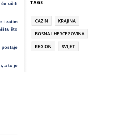
TAGS
 će učiti
CAZIN
KRAJINA
e i zatim
ništa što
BOSNA I HERCEGOVINA
REGION
SVIJET
 postaje
, a to je