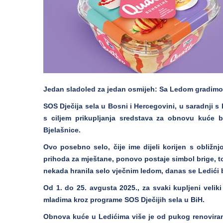
Jedan sladoled za jedan osmijeh: Sa Ledom gradimo
SOS Dječija sela u Bosni i Hercegovini, u saradnji
s ciljem prikupljanja sredstava za obnovu kuće 
Bjelašnice.
Ovo posebno selo, čije ime dijeli korijen s obliž
prihoda za mještane, ponovo postaje simbol brige, to
nekada hranila selo vječnim ledom, danas se Ledići b
Od 1. do 25. avgusta 2025., za svaki kupljeni veli
mladima kroz programe SOS Dječijih sela u BiH.
Obnova kuće u Ledićima više je od pukog renoviranja