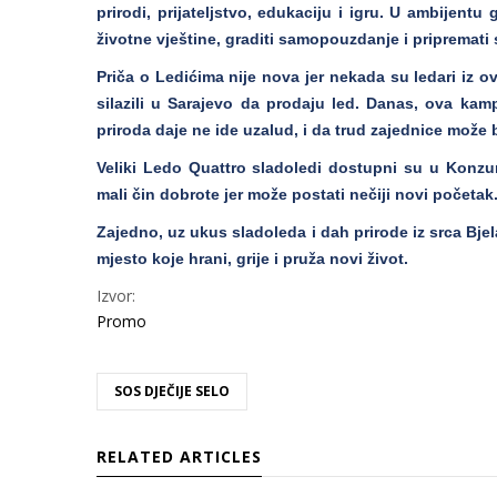
prirodi, prijateljstvo, edukaciju i igru. U ambijentu
životne vještine, graditi samopouzdanje i pripremati 
Priča o Ledićima nije nova jer nekada su ledari iz ov
silazili u Sarajevo da prodaju led. Danas, ova kampa
priroda daje ne ide uzalud, i da trud zajednice može 
Veliki Ledo Quattro sladoledi dostupni su u Konzu
mali čin dobrote jer može postati nečiji novi početak
Zajedno, uz ukus sladoleda i dah prirode iz srca Bje
mjesto koje hrani, grije i pruža novi život.
Izvor:
Promo
SOS DJEČIJE SELO
RELATED ARTICLES