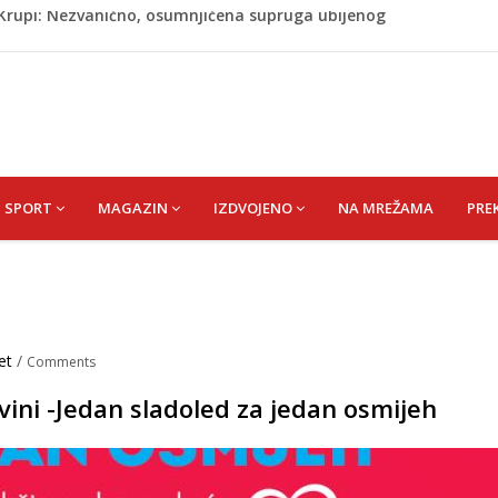
ažević) Senija – Sena
ŠEFIK
je protiv Infantina na izborima: Srbija i Hrvatska se
akon obilježavanja godišnjice: "Doživjela sam poniženje
 mom sinu"
j Krupi: Nezvanično, osumnjičena supruga ubijenog
SPORT
MAGAZIN
IZDVOJENO
NA MREŽAMA
PRE
et
/
Comments
ovini -Jedan sladoled za jedan osmijeh