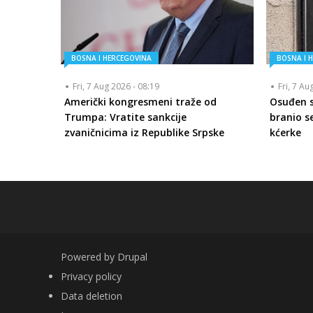
BOSNA I HERCEGOVINA
BOSNA I 
Fri, 7 Aug 2026 - 08:19
Fri, 7 Au
Američki kongresmeni traže od
Osuđen se
Trumpa: Vratite sankcije
branio se
zvaničnicima iz Republike Srpske
kćerke
Powered by
Drupal
FOOTER
Privacy policy
Data deletion