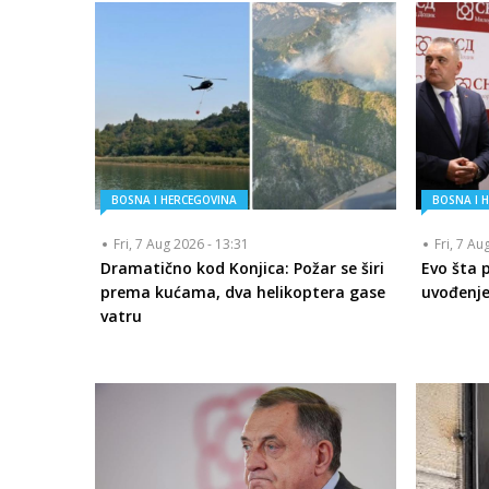
BOSNA I HERCEGOVINA
BOSNA I 
Fri, 7 Aug 2026 - 13:31
Fri, 7 Au
Dramatično kod Konjica: Požar se širi
Evo šta 
prema kućama, dva helikoptera gase
uvođenje
vatru