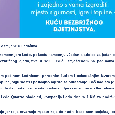
 osmijehe u Ledićima
 s kompanijom Ledo, pokreću kampanju „Jedan sladoled za jedan o
bezbrižnog djetinjstva u selu Ledići, smještenom na padinama
njom pećinom Lednicom, prirodnim čudom i nekadašnjim izvorom 
pline, sigurnosti i poticajno mjesto za odrastanje. Baš kao što j
ude da postanu utočište i oslonac djeci i mladima iz alternativne 
ki Ledo Quattro sladoled, kompanija Ledo donira 1 KM za podršku
 jer to je stvaranje mjesta koje će nuditi besplatan smještaj, b