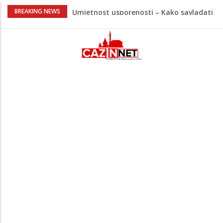
Umjetnost usporenosti – Kako savladati
BREAKING NEWS
"spori vikend" i zaista se odmoriti
Maloljetnik u policijskoj stanici napao
policajca i oštetio vrata
Razmišljate koji automobil kupiti? Nova
Honda Civic dobila odlične ocjene
Pet namirnica za doručak koje će vas
držati sitima sve do ručka
Nema lijeka u onome što je zabranjeno