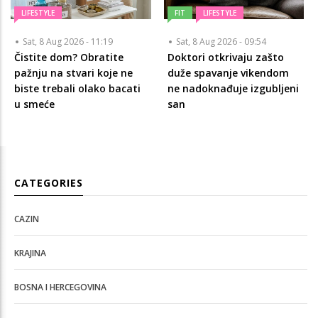
LIFESTYLE
FIT
LIFESTYLE
Sat, 8 Aug 2026 - 11:19
Sat, 8 Aug 2026 - 09:54
Čistite dom? Obratite
Doktori otkrivaju zašto
pažnju na stvari koje ne
duže spavanje vikendom
biste trebali olako bacati
ne nadoknađuje izgubljeni
u smeće
san
CATEGORIES
CAZIN
KRAJINA
BOSNA I HERCEGOVINA