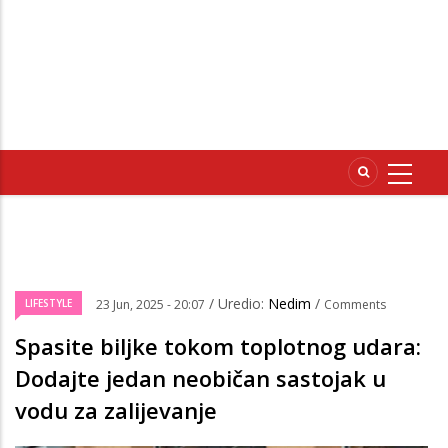
/ Uredio:
Nedim
/
LIFESTYLE
23 Jun, 2025 - 20:07
Comments
Spasite biljke tokom toplotnog udara:
Dodajte jedan neobičan sastojak u
vodu za zalijevanje