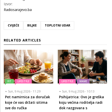
Izvor:
Radiosarajevo.ba
CVIJEĆE
BILJKE
TOPLOTNI UDAR
RELATED ARTICLES
FIT
LIFESTYLE
LIFESTYLE
MAME
Sun, 9 Aug 2026 - 11:29
Sun, 9 Aug 2026 - 10:13
Pet namirnica za doručak
Psihijatrica: Ovo je greška
koje će vas držati sitima
koju većina roditelja radi
sve do ručka
dok razgovara s