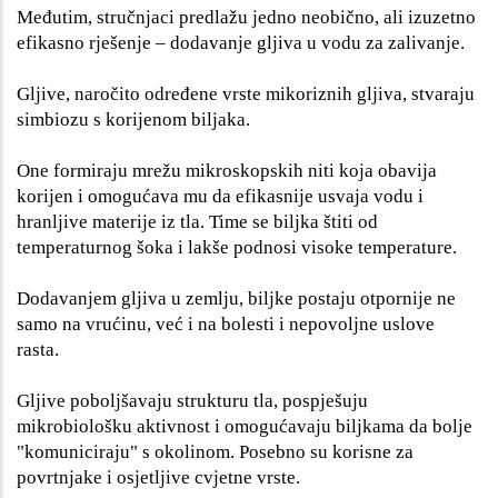
Međutim, stručnjaci predlažu jedno neobično, ali izuzetno
efikasno rješenje – dodavanje gljiva u vodu za zalivanje.
Gljive, naročito određene vrste mikoriznih gljiva, stvaraju
simbiozu s korijenom biljaka.
One formiraju mrežu mikroskopskih niti koja obavija
korijen i omogućava mu da efikasnije usvaja vodu i
hranljive materije iz tla. Time se biljka štiti od
temperaturnog šoka i lakše podnosi visoke temperature.
Dodavanjem gljiva u zemlju, biljke postaju otpornije ne
samo na vrućinu, već i na bolesti i nepovoljne uslove
rasta.
Gljive poboljšavaju strukturu tla, pospješuju
mikrobiološku aktivnost i omogućavaju biljkama da bolje
"komuniciraju" s okolinom. Posebno su korisne za
povrtnjake i osjetljive cvjetne vrste.