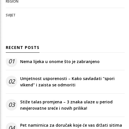
REGION
SVIJET
RECENT POSTS
01
Nema lijeka u onome što je zabranjeno
Umjetnost usporenosti – Kako savladati "spori
02
vikend" i zaista se odmoriti
Stiže talas promjena – 3 znaka ulaze u period
03
nevjerovatne sreće i novih prilika!
Pet namirnica za doručak koje će vas držati sitima
04