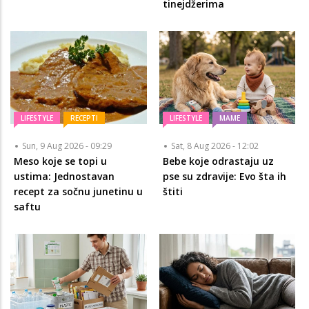
tinejdžerima
LIFESTYLE
RECEPTI
LIFESTYLE
MAME
Sun, 9 Aug 2026 - 09:29
Sat, 8 Aug 2026 - 12:02
Meso koje se topi u
Bebe koje odrastaju uz
ustima: Jednostavan
pse su zdravije: Evo šta ih
recept za sočnu junetinu u
štiti
saftu