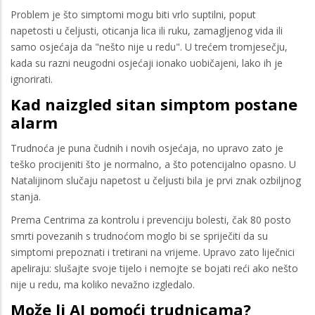
Problem je što simptomi mogu biti vrlo suptilni, poput
napetosti u čeljusti, oticanja lica ili ruku, zamagljenog vida ili
samo osjećaja da "nešto nije u redu". U trećem tromjesečju,
kada su razni neugodni osjećaji ionako uobičajeni, lako ih je
ignorirati.
Kad naizgled sitan simptom postane
alarm
Trudnoća je puna čudnih i novih osjećaja, no upravo zato je
teško procijeniti što je normalno, a što potencijalno opasno. U
Natalijinom slučaju napetost u čeljusti bila je prvi znak ozbiljnog
stanja.
Prema Centrima za kontrolu i prevenciju bolesti, čak 80 posto
smrti povezanih s trudnoćom moglo bi se spriječiti da su
simptomi prepoznati i tretirani na vrijeme. Upravo zato liječnici
apeliraju: slušajte svoje tijelo i nemojte se bojati reći ako nešto
nije u redu, ma koliko nevažno izgledalo.
Može li AI pomoći trudnicama?