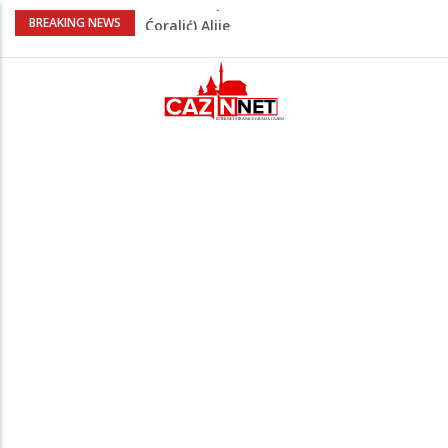
FIFA stala u odbranu Infantina nakon
BREAKING NEWS
skandala sa ljubavnicom
Meso koje se topi u ustima: Jednostavan
recept za sočnu junetinu u saftu
Zašto se Real Madrid ovog ljeta ne
priprema u Sjedinjenim Državama
Evo kakvo vrijeme očekuje Krajinu danas
i narednih 15 dana
Na Ahiret preselila Tahirović (rođ.
Ćoralić) Alije