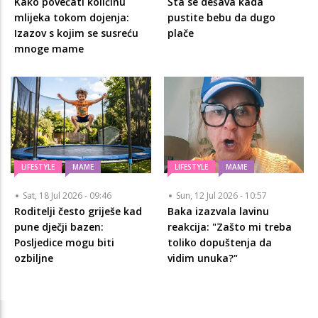
Kako povećati količinu
Šta se dešava kada
mlijeka tokom dojenja:
pustite bebu da dugo
Izazov s kojim se susreću
plače
mnoge mame
LIFESTYLE
MAME
LIFESTYLE
MAME
Sat, 18 Jul 2026 - 09:46
Sun, 12 Jul 2026 - 10:57
Roditelji često griješe kad
Baka izazvala lavinu
pune dječji bazen:
reakcija: "Zašto mi treba
Posljedice mogu biti
toliko dopuštenja da
ozbiljne
vidim unuka?"