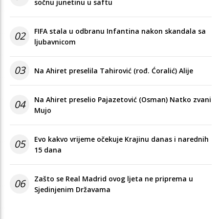
sočnu junetinu u saftu
FIFA stala u odbranu Infantina nakon skandala sa
02
ljubavnicom
03
Na Ahiret preselila Tahirović (rođ. Ćoralić) Alije
Na Ahiret preselio Pajazetović (Osman) Natko zvani
04
Mujo
Evo kakvo vrijeme očekuje Krajinu danas i narednih
05
15 dana
Zašto se Real Madrid ovog ljeta ne priprema u
06
Sjedinjenim Državama