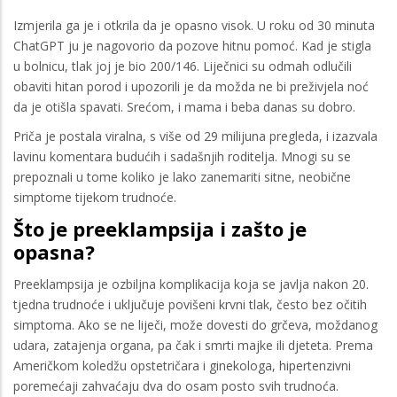
Izmjerila ga je i otkrila da je opasno visok. U roku od 30 minuta
ChatGPT ju je nagovorio da pozove hitnu pomoć. Kad je stigla
u bolnicu, tlak joj je bio 200/146. Liječnici su odmah odlučili
obaviti hitan porod i upozorili je da možda ne bi preživjela noć
da je otišla spavati. Srećom, i mama i beba danas su dobro.
Priča je postala viralna, s više od 29 milijuna pregleda, i izazvala
lavinu komentara budućih i sadašnjih roditelja. Mnogi su se
prepoznali u tome koliko je lako zanemariti sitne, neobične
simptome tijekom trudnoće.
Što je preeklampsija i zašto je
opasna?
Preeklampsija je ozbiljna komplikacija koja se javlja nakon 20.
tjedna trudnoće i uključuje povišeni krvni tlak, često bez očitih
simptoma. Ako se ne liječi, može dovesti do grčeva, moždanog
udara, zatajenja organa, pa čak i smrti majke ili djeteta. Prema
Američkom koledžu opstetričara i ginekologa, hipertenzivni
poremećaji zahvaćaju dva do osam posto svih trudnoća.