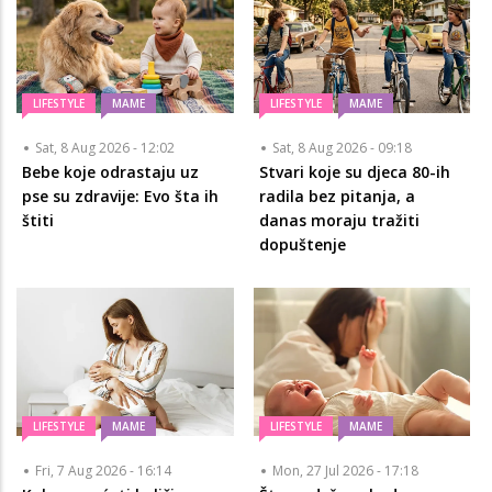
LIFESTYLE
MAME
LIFESTYLE
MAME
Sat, 8 Aug 2026 - 12:02
Sat, 8 Aug 2026 - 09:18
Bebe koje odrastaju uz
Stvari koje su djeca 80-ih
pse su zdravije: Evo šta ih
radila bez pitanja, a
štiti
danas moraju tražiti
dopuštenje
LIFESTYLE
MAME
LIFESTYLE
MAME
Fri, 7 Aug 2026 - 16:14
Mon, 27 Jul 2026 - 17:18