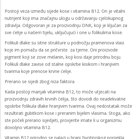
Postoji veza između sijede kose i vitamina B12. On je vitalni
nutrijent koji ima značajnu ulogu u održavanju cjelokupnog
zdravlja. Odgovoran je za proizvodnju DNK, koji je ključan za
sve ćelije u našem tijelu, uključujući i one u folikulima kose.
Folikuli dlake su sitne strukture u podnožju pramenova vlasi
koje im pomažu da se pričvrste za tjeme. Oni proizvode
pigment koji se zove melanin, koji kosi daje prirodnu boju.
Folikuli dlake zavise od stalne opskrbe kisikom i hranjivim
tvarima koje prenose krvne ćelije.
Prerano se sijedi zbog niza faktora
Kada postoji manjak vitamina B12, to može utjecati na
proizvodnju zdravih krvnih ćelija, što dovodi do neadekvatne
opskrbe folikula dlake hranjivim tvarima. Ovaj nedostatak može
rezultirati gubitkom kose i preranim bijelim vlasima. Stoga, ako
ste počeli prerano sijedjeti, provjerite imate li u organizmu
dovoljno vitamina B12.
Vitamin B12 prirodno se nalazi u hrani životinjskog porijekla