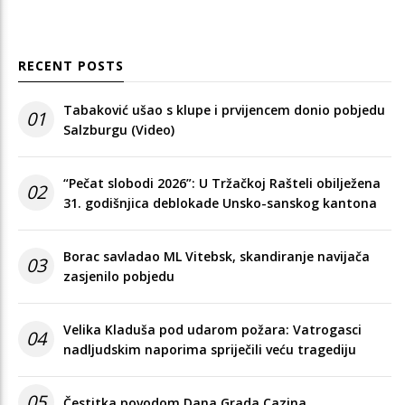
RECENT POSTS
Tabaković ušao s klupe i prvijencem donio pobjedu
01
Salzburgu (Video)
“Pečat slobodi 2026”: U Tržačkoj Rašteli obilježena
02
31. godišnjica deblokade Unsko-sanskog kantona
Borac savladao ML Vitebsk, skandiranje navijača
03
zasjenilo pobjedu
Velika Kladuša pod udarom požara: Vatrogasci
04
nadljudskim naporima spriječili veću tragediju
05
Čestitka povodom Dana Grada Cazina