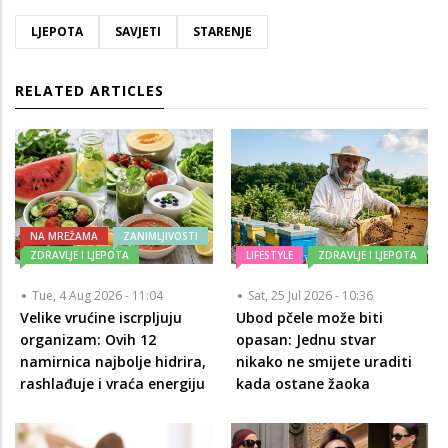
LJEPOTA
SAVJETI
STARENJE
RELATED ARTICLES
NA MREŽAMA
ZANIMLJIVOSTI
ZDRAVLJE I LJEPOTA
LIFESTYLE
ZDRAVLJE I LJEPOTA
Tue, 4 Aug 2026 - 11:04
Sat, 25 Jul 2026 - 10:36
Velike vrućine iscrpljuju
Ubod pčele može biti
organizam: Ovih 12
opasan: Jednu stvar
namirnica najbolje hidrira,
nikako ne smijete uraditi
rashlađuje i vraća energiju
kada ostane žaoka