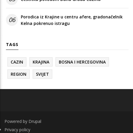
Porodica iz Krajine u centru afere, gradonačelnik
06
Kelna pokrenuo istragu
TAGS
CAZIN
KRAJINA
BOSNA I HERCEGOVINA
REGION
SVIJET
Powered by
Drupal
FOOTER
Privacy policy