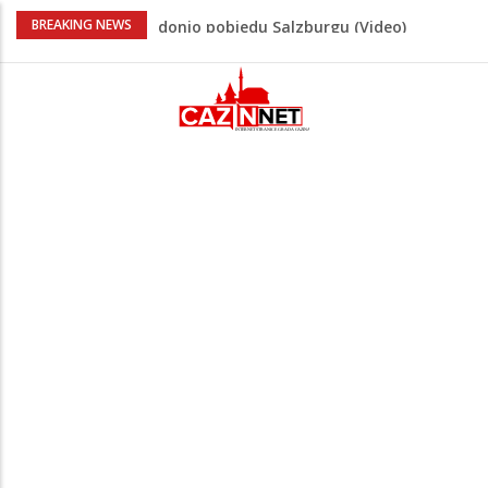
“Pečat slobodi 2026”: U Tržačkoj Rašteli
BREAKING NEWS
obilježena 31. godišnjica deblokade
Unsko-sanskog kantona
Porodica iz Krajine u centru afere,
gradonačelnik Kelna pokrenuo istragu
Čestitka povodom Dana Grada Cazina
Velika Kladuša pod udarom požara:
Vatrogasci nadljudskim naporima
spriječili veću tragediju
Tabaković ušao s klupe i prvijencem
donio pobjedu Salzburgu (Video)