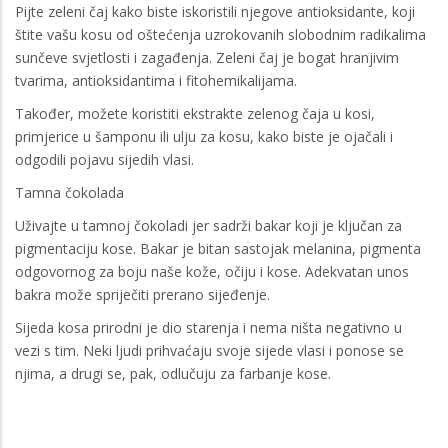
Pijte zeleni čaj kako biste iskoristili njegove antioksidante, koji
štite vašu kosu od oštećenja uzrokovanih slobodnim radikalima
sunčeve svjetlosti i zagađenja. Zeleni čaj je bogat hranjivim
tvarima, antioksidantima i fitohemikalijama.
Također, možete koristiti ekstrakte zelenog čaja u kosi,
primjerice u šamponu ili ulju za kosu, kako biste je ojačali i
odgodili pojavu sijedih vlasi.
Tamna čokolada
Uživajte u tamnoj čokoladi jer sadrži bakar koji je ključan za
pigmentaciju kose. Bakar je bitan sastojak melanina, pigmenta
odgovornog za boju naše kože, očiju i kose. Adekvatan unos
bakra može spriječiti prerano sijeđenje.
Sijeda kosa prirodni je dio starenja i nema ništa negativno u
vezi s tim. Neki ljudi prihvaćaju svoje sijede vlasi i ponose se
njima, a drugi se, pak, odlučuju za farbanje kose.