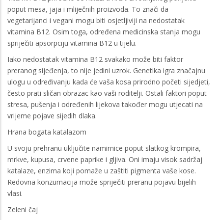
poput mesa, jaja i mliječnih proizvoda. To znači da
vegetarijanci i vegani mogu biti osjetljiviji na nedostatak
vitamina B12. Osim toga, određena medicinska stanja mogu
spriječiti apsorpciju vitamina B12 u tijelu.
Iako nedostatak vitamina B12 svakako može biti faktor
preranog sijeđenja, to nije jedini uzrok. Genetika igra značajnu
ulogu u određivanju kada će vaša kosa prirodno početi sijedjeti,
često prati sličan obrazac kao vaši roditelji. Ostali faktori poput
stresa, pušenja i određenih lijekova također mogu utjecati na
vrijeme pojave sijedih dlaka.
Hrana bogata katalazom
U svoju prehranu uključite namirnice poput slatkog krompira,
mrkve, kupusa, crvene paprike i gljiva. Oni imaju visok sadržaj
katalaze, enzima koji pomaže u zaštiti pigmenta vaše kose.
Redovna konzumacija može spriječiti preranu pojavu bijelih
vlasi.
Zeleni čaj