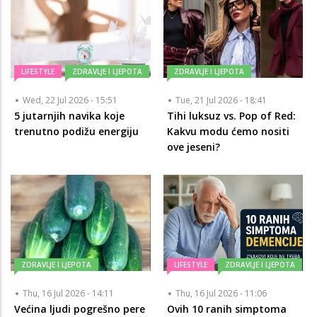
LIFESTYLE
ZDRAVLJE I LJEPOTA
ZDRAVLJE I LJEPOTA
Wed, 22 Jul 2026 - 15:51
Tue, 21 Jul 2026 - 18:41
5 jutarnjih navika koje
Tihi luksuz vs. Pop of Red:
trenutno podižu energiju
Kakvu modu ćemo nositi
ove jeseni?
ZDRAVLJE I LJEPOTA
LIFESTYLE
ZDRAVLJE I LJEPOTA
Thu, 16 Jul 2026 - 14:11
Thu, 16 Jul 2026 - 11:06
Većina ljudi pogrešno pere
Ovih 10 ranih simptoma