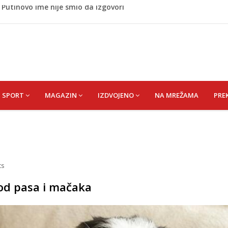
 Rumunije ušao u Bugarsku i eksplodirao kod gasovoda
m dnu Save, podsjećaju na ljudske
liku plesnu dvoranu u Bijeloj kući
vije: Evo šta ih štiti
 Putinovo ime nije smio da izgovori
SPORT
MAGAZIN
IZDVOJENO
NA MREŽAMA
PRE
ts
kod pasa i mačaka