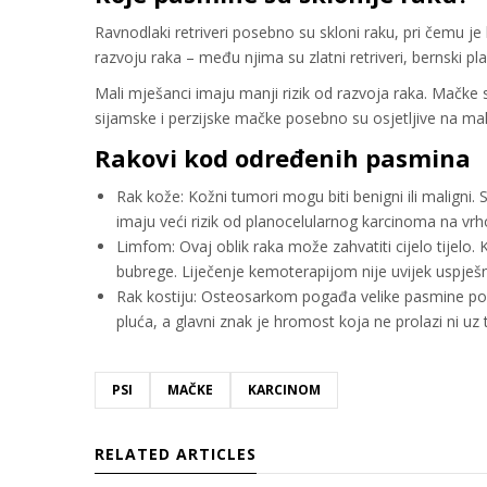
Ravnodlaki retriveri posebno su skloni raku, pri čemu je h
razvoju raka – među njima su zlatni retriveri, bernski plan
Mali mješanci imaju manji rizik od razvoja raka. Mač
sijamske i perzijske mačke posebno su osjetljive na mal
Rakovi kod određenih pasmina
Rak kože: Kožni tumori mogu biti benigni ili maligni. 
imaju veći rizik od planocelularnog karcinoma na vrho
Limfom: Ovaj oblik raka može zahvatiti cijelo tijelo
bubrege. Liječenje kemoterapijom nije uvijek uspješ
Rak kostiju: Osteosarkom pogađa velike pasmine popu
pluća, a glavni znak je hromost koja ne prolazi ni uz t
PSI
MAČKE
KARCINOM
RELATED ARTICLES