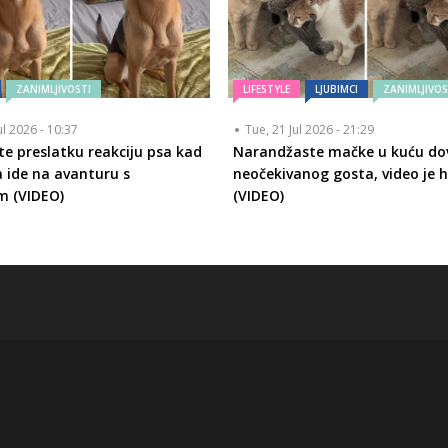
ZANIMLJIVOSTI
LIFESTYLE
LJUBIMCI
ZANIMLJIVOS
ul 2026 - 10:37
Tue, 21 Jul 2026 - 21:29
te preslatku reakciju psa kad
Narandžaste mačke u kuću do
a ide na avanturu s
neočekivanog gosta, video je h
m (VIDEO)
(VIDEO)