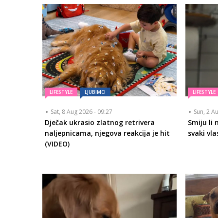
LIFESTYLE
LJUBIMCI
LIFESTYLE
Sat, 8 Aug 2026 - 09:27
Sun, 2 A
Dječak ukrasio zlatnog retrivera
Smiju li 
naljepnicama, njegova reakcija je hit
svaki vla
(VIDEO)