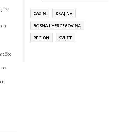
iji su
CAZIN
KRAJINA
ama
BOSNA I HERCEGOVINA
REGION
SVIJET
e mačke
i na
a u