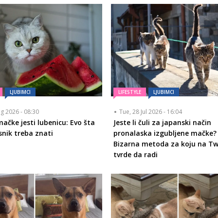
LJUBIMCI
LIFESTYLE
LJUBIMCI
ug 2026 - 08:30
Tue, 28 Jul 2026 - 16:04
mačke jesti lubenicu: Evo šta
Jeste li čuli za japanski način
snik treba znati
pronalaska izgubljene mačke?
Bizarna metoda za koju na Tw
tvrde da radi