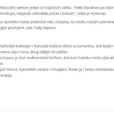
istiocitni sarkom jedan od najčešćih oblika. "Veliki čistokrvni psi sklon
inski psi, talijanski oštrodlaki ptičari i bokseri", rekla je Foreman.
ke su općenito manje podložne raku od pasa, no među mačjim pasmin
igne promjene, piše Daily Express.
Stafordski bulterijeri i francuski buldozi skloni su tumorima, dok bijel
vima ušiju i nosu zbog slabije UV zaštite.
. Kod pasa je čest multicentrični limfom, dok kod mačaka može utjecat
no.
t hrtova, njemačkih ovčara i rotvajlera. Bolan je i često metastazir
erapiju.