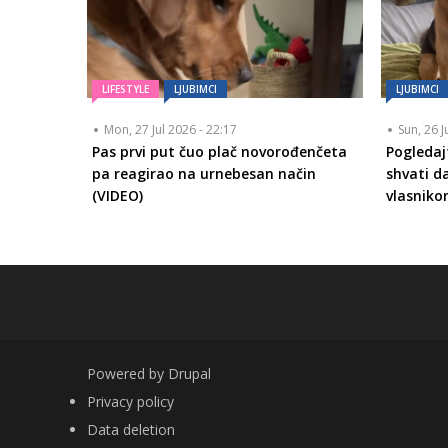
LIFESTYLE
LJUBIMCI
LJUBIMCI
Mon, 27 Jul 2026 - 22:17
Sun, 26 J
Pas prvi put čuo plač novorođenčeta
Pogledaj
pa reagirao na urnebesan način
shvati d
(VIDEO)
vlasniko
Powered by
Drupal
FOOTER
Privacy policy
Data deletion