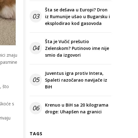
Šta se dešava u Europi? Dron
03
iz Rumunije ušao u Bugarsku i
eksplodirao kod gasovoda
Šta je Vučić prešutio
04
Zelenskom? Putinovo ime nije
ici znaju
smio da izgovori
e pasmine
Juventus igra protiv Intera,
05
Spaleti razočarao navijače iz
, što
BiH
škoće s
Krenuo u BiH sa 20 kilograma
06
droge: Uhapšen na granici
rivaju
TAGS