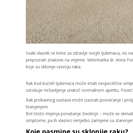
Svaki vlasnik se brine za zdravlje svojih ljubimaca, no n
prepoznati znakove na vrijeme. Veterinarka dr. Anna F
koje su sklonije razvoju raka.
Rak kod kućnih ljubimaca može imati nespecifične simpto
uzrokuje mršavljenje unatoč normalnom apetitu. Poveć
Rak probavnog sustava može izazvati povraćanje i prolj
hranjenjem.
Bol često mijenja ponašanje životinje – može se skrivati,
simptome, pa ih vlasnici nerijetko zamijene sa starenje
Koje pasmine su sklonije raku?