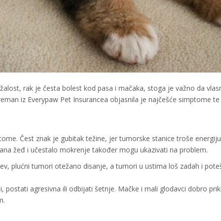
ažalost, rak je česta bolest kod pasa i mačaka, stoga je važno da vlasn
oreman iz Everypaw Pet Insurancea objasnila je najčešće simptome t
me. Čest znak je gubitak težine, jer tumorske stanice troše energiju
ana žeđ i učestalo mokrenje također mogu ukazivati na problem.
ev, plućni tumori otežano disanje, a tumori u ustima loš zadah i pote
 postati agresivna ili odbijati šetnje. Mačke i mali glodavci dobro prik
m.