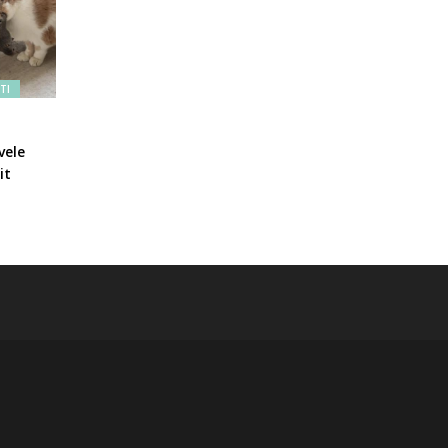
TI
vele
it