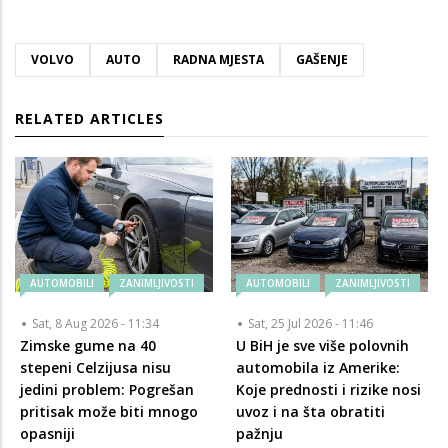
VOLVO
AUTO
RADNA MJESTA
GAŠENJE
RELATED ARTICLES
AUTOMOBILI
ZANIMLJIVOSTI
AUTOMOBILI
ZANIMLJIVOSTI
Sat, 8 Aug 2026 - 11:34
Sat, 25 Jul 2026 - 11:46
Zimske gume na 40
U BiH je sve više polovnih
stepeni Celzijusa nisu
automobila iz Amerike:
jedini problem: Pogrešan
Koje prednosti i rizike nosi
pritisak može biti mnogo
uvoz i na šta obratiti
opasniji
pažnju