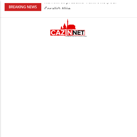
FIFA stala u odbranu Infantina nakon
BREAKING NEWS
skandala sa ljubavnicom
Zašto se Real Madrid ovog ljeta ne
priprema u Sjedinjenim Državama
Evo kakvo vrijeme očekuje Krajinu danas
i narednih 15 dana
Na Ahiret preselio Pajazetović (Osman)
Natko zvani Mujo
Na Ahiret preselila Tahirović (rođ.
Ćoralić) Alije