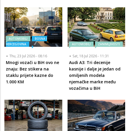
AUTOMOBILI
BOSNA I
HERCEGOVINA
AUTOMOBILI
ZANIMLJIVOSTI
Thu, 23 Jul 2026 - 08:16
Sat, 18 Jul 2026 - 11:31
Mnogi vozači u BiH ovo ne
Audi A3: Tri decenije
znaju: Bez stikera na
kasnije i dalje je jedan od
staklu prijete kazne do
omiljenih modela
1.000 KM
njemačke marke među
vozačima u BiH