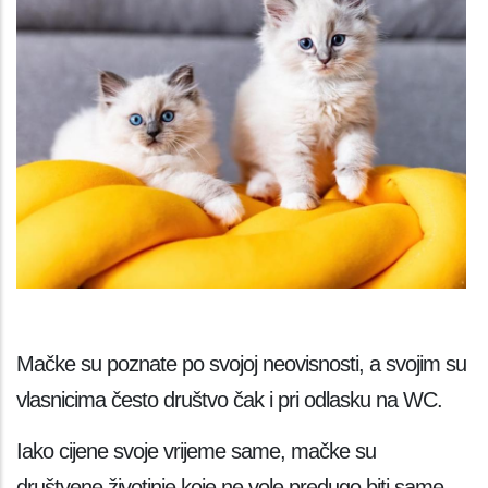
Mačke su poznate po svojoj neovisnosti, a svojim su
vlasnicima često društvo čak i pri odlasku na WC.
Iako cijene svoje vrijeme same, mačke su
društvene životinje koje ne vole predugo biti same.