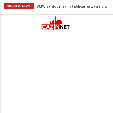
Evo gdje i kada nestaje struja u Krajini
BREAKING NEWS
sutra i tokom vikenda
Veće plate za hiljade zaposlenih u
Unsko-sanskom kantonu
Promet kroz Hormuški moreuz drastično
opao, raste zabrinutost za globalnu
opskrbu naftom
Horor u komšiluku: Sin osumnjičen da je
nasmrt pretukao majku, potom
pokušao skočiti s terase
Teška saobraćajna nesreća u Krajini:
BMW sa slovenskim tablicama završio u
rasvjetnom stubu