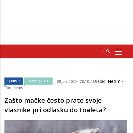
/ Uredio:
Nedim
/
LJUBIMCI
ZANIMLJIVOSTI
09 Jun, 2025 - 20:10
Comments
Zašto mačke često prate svoje
vlasnike pri odlasku do toaleta?