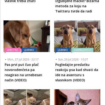
vlasnik treba znati
izgubljene mačke? Bizarna
metoda za koju na
Twitteru tvrde da radi
LIFESTYLE
LJUBIMCI
LJUBIMCI
ZANIMLJIVOSTI
Mon, 27 Jul 2026 - 22:17
Sun, 26 Jul 2026 - 10:37
Pas prvi put čuo plač
Pogledajte preslatku
novorođenčeta pa
reakciju psa kad shvati da
reagirao na urnebesan
ide na avanturu s
način (VIDEO)
vlasnikom (VIDEO)