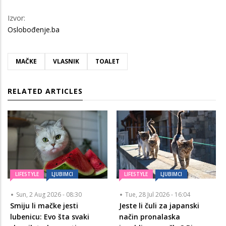
Izvor:
Oslobođenje.ba
MAČKE
VLASNIK
TOALET
RELATED ARTICLES
LIFESTYLE
LJUBIMCI
LIFESTYLE
LJUBIMCI
Sun, 2 Aug 2026 - 08:30
Tue, 28 Jul 2026 - 16:04
Smiju li mačke jesti
Jeste li čuli za japanski
lubenicu: Evo šta svaki
način pronalaska