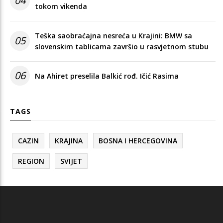
04
tokom vikenda
Teška saobraćajna nesreća u Krajini: BMW sa
05
slovenskim tablicama završio u rasvjetnom stubu
06
Na Ahiret preselila Balkić rođ. Ičić Rasima
TAGS
CAZIN
KRAJINA
BOSNA I HERCEGOVINA
REGION
SVIJET