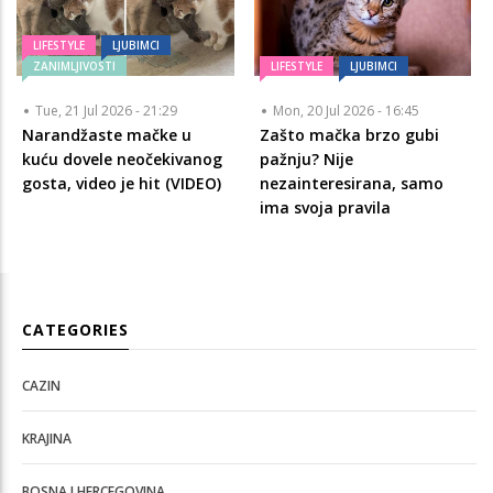
LIFESTYLE
LJUBIMCI
ZANIMLJIVOSTI
LIFESTYLE
LJUBIMCI
Tue, 21 Jul 2026 - 21:29
Mon, 20 Jul 2026 - 16:45
Narandžaste mačke u
Zašto mačka brzo gubi
kuću dovele neočekivanog
pažnju? Nije
gosta, video je hit (VIDEO)
nezainteresirana, samo
ima svoja pravila
CATEGORIES
CAZIN
KRAJINA
BOSNA I HERCEGOVINA