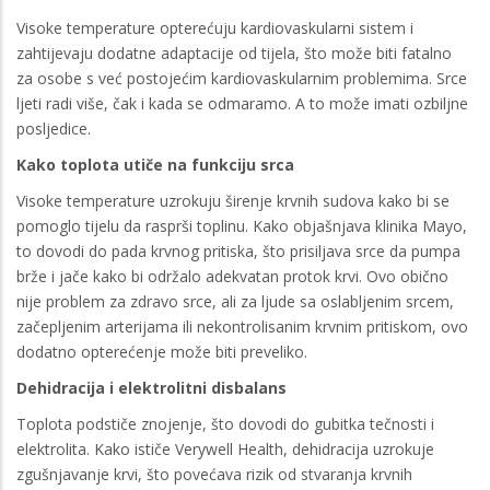
Visoke temperature opterećuju kardiovaskularni sistem i
zahtijevaju dodatne adaptacije od tijela, što može biti fatalno
za osobe s već postojećim kardiovaskularnim problemima. Srce
ljeti radi više, čak i kada se odmaramo. A to može imati ozbiljne
posljedice.
Kako toplota utiče na funkciju srca
Visoke temperature uzrokuju širenje krvnih sudova kako bi se
pomoglo tijelu da rasprši toplinu. Kako objašnjava klinika Mayo,
to dovodi do pada krvnog pritiska, što prisiljava srce da pumpa
brže i jače kako bi održalo adekvatan protok krvi. Ovo obično
nije problem za zdravo srce, ali za ljude sa oslabljenim srcem,
začepljenim arterijama ili nekontrolisanim krvnim pritiskom, ovo
dodatno opterećenje može biti preveliko.
Dehidracija i elektrolitni disbalans
Toplota podstiče znojenje, što dovodi do gubitka tečnosti i
elektrolita. Kako ističe Verywell Health, dehidracija uzrokuje
zgušnjavanje krvi, što povećava rizik od stvaranja krvnih