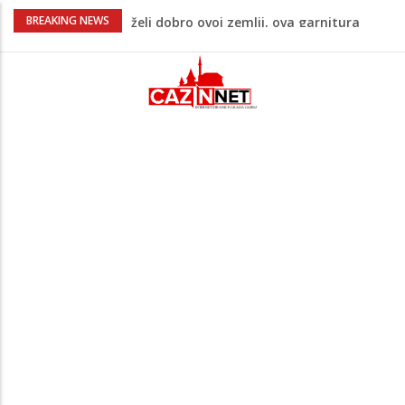
Supruga izraelskog premijera suočava se
BREAKING NEWS
s optužbama za zlostavljanje kućnog
osoblja
Pentagon zabrinut zbog smanjenih
zaliha, od vojne industrije traži ubrzanje
proizvodnje
U FBiH nema jedinstvene evidencije o
povučenom mesu, inspektori za pola
godine izrekli 48.000 KM kazni
Temperature danas do 38 stepeni: U
dijelovima BiH moguća kratkotrajna kiša
Izetbegović o stanju u državi: “Ako narod
želi dobro ovoj zemlji, ova garnitura
mora otići”