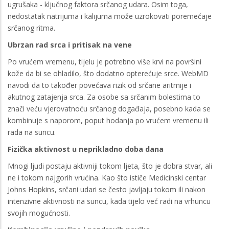
ugrušaka - ključnog faktora srčanog udara. Osim toga,
nedostatak natrijuma i kalijuma može uzrokovati poremećaje
srčanog ritma.
Ubrzan rad srca i pritisak na vene
Po vrućem vremenu, tijelu je potrebno više krvi na površini
kože da bi se ohladilo, što dodatno opterećuje srce. WebMD
navodi da to također povećava rizik od srčane aritmije i
akutnog zatajenja srca. Za osobe sa srčanim bolestima to
znači veću vjerovatnoću srčanog događaja, posebno kada se
kombinuje s naporom, poput hodanja po vrućem vremenu ili
rada na suncu.
Fizička aktivnost u neprikladno doba dana
Mnogi ljudi postaju aktivniji tokom ljeta, što je dobra stvar, ali
ne i tokom najgorih vrućina. Kao što ističe Medicinski centar
Johns Hopkins, srčani udari se često javljaju tokom ili nakon
intenzivne aktivnosti na suncu, kada tijelo već radi na vrhuncu
svojih mogućnosti.