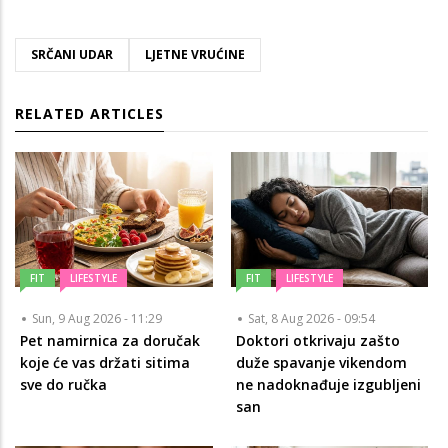
SRČANI UDAR
LJETNE VRUĆINE
RELATED ARTICLES
FIT
LIFESTYLE
FIT
LIFESTYLE
Sun, 9 Aug 2026 - 11:29
Sat, 8 Aug 2026 - 09:54
Pet namirnica za doručak
Doktori otkrivaju zašto
koje će vas držati sitima
duže spavanje vikendom
sve do ručka
ne nadoknađuje izgubljeni
san