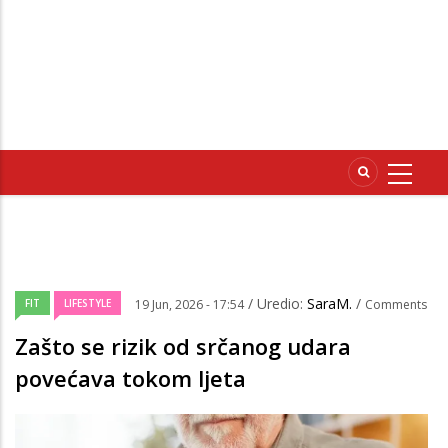
/ Uredio:
SaraM.
/
FIT
LIFESTYLE
19 Jun, 2026 - 17:54
Comments
Zašto se rizik od srčanog udara
povećava tokom ljeta