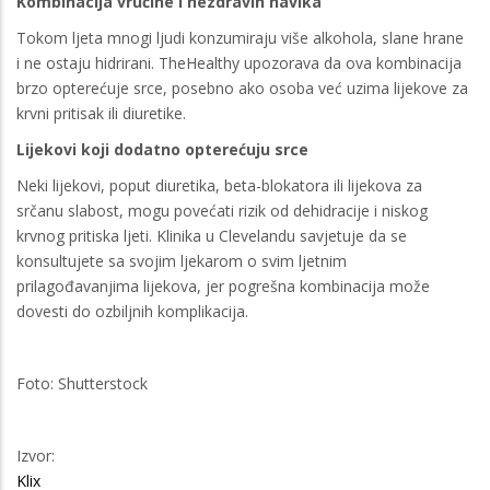
Kombinacija vrućine i nezdravih navika
Tokom ljeta mnogi ljudi konzumiraju više alkohola, slane hrane
i ne ostaju hidrirani. TheHealthy upozorava da ova kombinacija
brzo opterećuje srce, posebno ako osoba već uzima lijekove za
krvni pritisak ili diuretike.
Lijekovi koji dodatno opterećuju srce
Neki lijekovi, poput diuretika, beta-blokatora ili lijekova za
srčanu slabost, mogu povećati rizik od dehidracije i niskog
krvnog pritiska ljeti. Klinika u Clevelandu savjetuje da se
konsultujete sa svojim ljekarom o svim ljetnim
prilagođavanjima lijekova, jer pogrešna kombinacija može
dovesti do ozbiljnih komplikacija.
Foto: Shutterstock
Izvor:
Klix