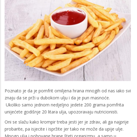
Poznato je da je pomfrit omiljena hrana mnogih od nas iako svi
znaju da se prži u dubokom ulju i da je pun masnoće.
Ukoliko samo jednom nedjeljno jedete 200 grama pomfrita
unijećete godišnje 20 litara ulja, upozoravaju nutricionisti.
Oni se slažu kako krompir treba jesti jer je zdrav, ali ga najprije
probarite, pa isjecite i ispržite jer tako ne može da upije ulje.
Mnogo ulja i pohovane hrane šteti organizmu, a samo u