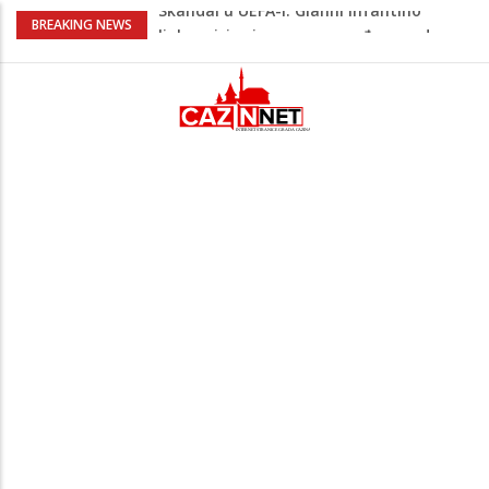
Skandal u UEFA-i: Gianni Infantino
BREAKING NEWS
ljubavnici osigurao unapređeno radno
mjesto i visoku platu
Kuhar otkrio kako pripremiti jaja
savršenog okusa bez korištenja tave
Stvari koje su djeca 80-ih radila bez
pitanja, a danas moraju tražiti
dopuštenje
Dječak ukrasio zlatnog retrivera
naljepnicama, njegova reakcija je hit
(VIDEO)
Skupština Čelika podržala izgradnju
Nacionalnog stadiona u Zenici, ali pod
određenim uslovima u korist kluba