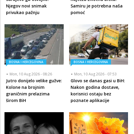
Njegov novi snimak
Samiru je potrebna naša
privukao pažnju
pomoć
BOSNA I HERCEGOVINA
BOSNA I HERCEGOVINA
Mon, 10 Aug 2026 - 08:26
Mon, 10 Aug 2026 - 07:53
Jutro donijelo velike gužve:
Glovo se danas gasi u BiH:
Kolone na brojnim
Nakon godina dostave,
graničnim prelazima
korisnici ostaju bez
širom BiH
poznate aplikacije