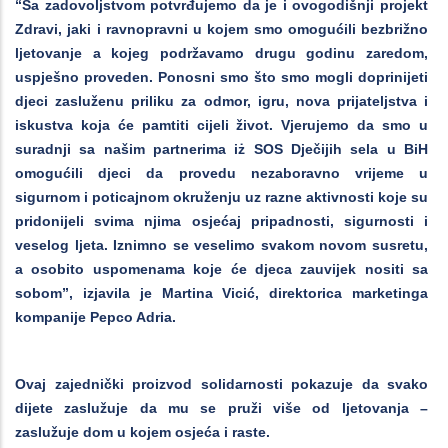
“Sa zadovoljstvom potvrđujemo da je i ovogodišnji projekt
Zdravi, jaki i ravnopravni u kojem smo omogućili bezbrižno
ljetovanje a kojeg podržavamo drugu godinu zaredom,
uspješno proveden. Ponosni smo što smo mogli doprinijeti
djeci zasluženu priliku za odmor, igru, nova prijateljstva i
iskustva koja će pamtiti cijeli život. Vjerujemo da smo u
suradnji sa našim partnerima iż SOS Dječijih sela u BiH
omogućili djeci da provedu nezaboravno vrijeme u
sigurnom i poticajnom okruženju uz razne aktivnosti koje su
pridonijeli svima njima osjećaj pripadnosti, sigurnosti i
veselog ljeta. Iznimno se veselimo svakom novom susretu,
a osobito uspomenama koje će djeca zauvijek nositi sa
sobom”, izjavila je Martina Vicić, direktorica marketinga
kompanije Pepco Adria.
Ovaj zajednički proizvod solidarnosti pokazuje da svako
dijete zaslužuje da mu se pruži više od ljetovanja –
zaslužuje dom u kojem osjeća i raste.