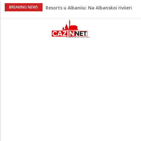
Viktor Orban snimljen u
BREAKING NEWS
neprepoznatljivom izdanju u Srbiji:
Muzičari mu svirali na uho, on uživao u
rakiji
Jutro donijelo velike gužve: Kolone na
brojnim graničnim prelazima širom BiH
Otac troje djece vodi najtežu životnu
bitku: Samiru je potrebna naša pomoć
Video / Došao iz Japana, a Sarajevo ga
osvojilo: Njegov novi snimak privukao
pažnju
Green Coast dovodi Nammos Hotels &
Resorts u Albaniju: Na Albanskoj rivijeri
nastaje nova lifestyle destinacija