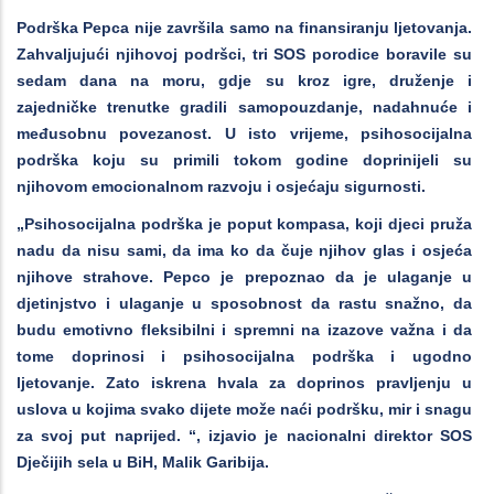
Podrška Pepca nije završila samo na finansiranju ljetovanja.
Zahvaljujući njihovoj podršci, tri SOS porodice boravile su
sedam dana na moru, gdje su kroz igre, druženje i
zajedničke trenutke gradili samopouzdanje, nadahnuće i
međusobnu povezanost. U isto vrijeme, psihosocijalna
podrška koju su primili tokom godine doprinijeli su
njihovom emocionalnom razvoju i osjećaju sigurnosti.
„Psihosocijalna podrška je poput kompasa, koji djeci pruža
nadu da nisu sami, da ima ko da čuje njihov glas i osjeća
njihove strahove. Pepco je prepoznao da je ulaganje u
djetinjstvo i ulaganje u sposobnost da rastu snažno, da
budu emotivno fleksibilni i spremni na izazove važna i da
tome doprinosi i psihosocijalna podrška i ugodno
ljetovanje. Zato iskrena hvala za doprinos pravljenju u
uslova u kojima svako dijete može naći podršku, mir i snagu
za svoj put naprijed. “, izjavio je nacionalni direktor SOS
Dječijih sela u BiH, Malik Garibija.