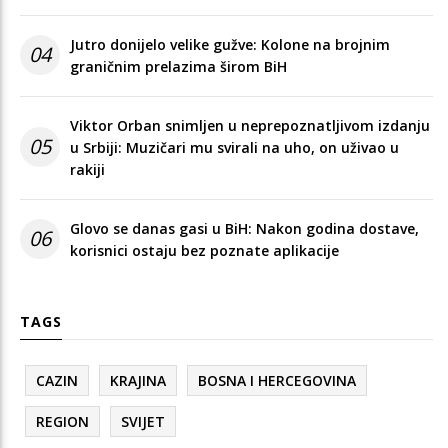
Jutro donijelo velike gužve: Kolone na brojnim
04
graničnim prelazima širom BiH
Viktor Orban snimljen u neprepoznatljivom izdanju
05
u Srbiji: Muzičari mu svirali na uho, on uživao u
rakiji
Glovo se danas gasi u BiH: Nakon godina dostave,
06
korisnici ostaju bez poznate aplikacije
TAGS
CAZIN
KRAJINA
BOSNA I HERCEGOVINA
REGION
SVIJET