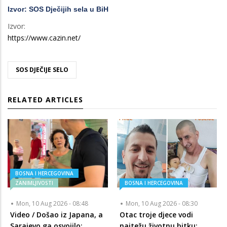
Izvor: SOS Dječijih sela u BiH
Izvor:
https://www.cazin.net/
SOS DJEČIJE SELO
RELATED ARTICLES
BOSNA I HERCEGOVINA
ZANIMLJIVOSTI
BOSNA I HERCEGOVINA
Mon, 10 Aug 2026 - 08:48
Mon, 10 Aug 2026 - 08:30
Video / Došao iz Japana, a
Otac troje djece vodi
Sarajevo ga osvojilo:
najtežu životnu bitku: