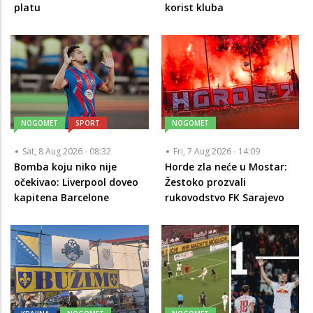
platu
korist kluba
NOGOMET
SPORT
NOGOMET
Sat, 8 Aug 2026 - 08:32
Fri, 7 Aug 2026 - 14:09
Bomba koju niko nije
Horde zla neće u Mostar:
očekivao: Liverpool doveo
Žestoko prozvali
kapitena Barcelone
rukovodstvo FK Sarajevo