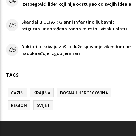
04
Izetbegović, lider koji nije odstupao od svojih ideala
Skandal u UEFA-i: Gianni Infantino ljubavnici
05
osigurao unapređeno radno mjesto i visoku platu
Doktori otkrivaju zašto duže spavanje vikendom ne
06
nadoknađuje izgubljeni san
TAGS
CAZIN
KRAJINA
BOSNA I HERCEGOVINA
REGION
SVIJET