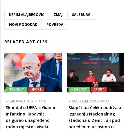
KERIM ALAJBEGOVIĆ
ZMAJ
SALZBURG
NOVI POGODAK
POVREDA
RELATED ARTICLES
NOGOMET
SPORT
NOGOMET
SPORT
Sat, 8 Aug 2026 - 10:16
Sat, 8 Aug 2026 - 09:38
Skandal u UEFA-i: Gianni
Skupština Čelika podržala
Infantino ljubavnici
izgradnju Nacionalnog
osigurao unapređeno
stadiona u Zenici, ali pod
radno mjesto i visoku
određenim uslovima u