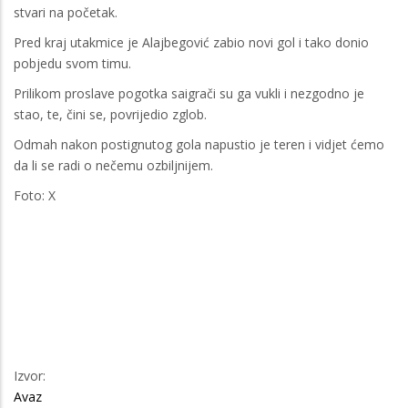
stvari na početak.
Pred kraj utakmice je Alajbegović zabio novi gol i tako donio
pobjedu svom timu.
Prilikom proslave pogotka saigrači su ga vukli i nezgodno je
stao, te, čini se, povrijedio zglob.
Odmah nakon postignutog gola napustio je teren i vidjet ćemo
da li se radi o nečemu ozbiljnijem.
Foto: X
Izvor:
Avaz