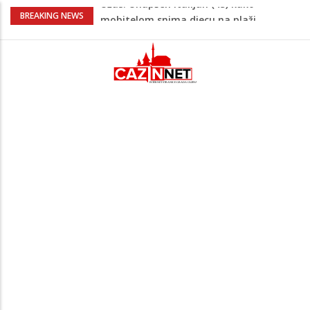
Čistite dom? Obratite pažnju na stvari
BREAKING NEWS
koje ne biste trebali olako bacati u
smeće
Skandal u UEFA-i: Gianni Infantino
ljubavnici osigurao unapređeno radno
mjesto i visoku platu
Na današnji dan prije 101. godine rođen
Alija Izetbegović, lider koji nije odstupao
od svojih ideala
Odlične vijesti za naše košarkaše!
Nijedan NBA igrač iz Litvanije ne želi
igrati protiv BiH
Užas: Uhapšen Italijan (45) kako
mobitelom snima djecu na plaži