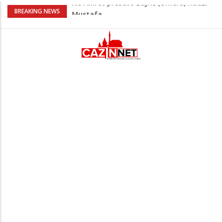
AŽURIRANO: Ubistvo u Bosanskoj Krupi:
BREAKING NEWS
Muškarac pronađen mrtav u kući,
osumnjičeni uhapšen
Horde zla neće u Mostar: Žestoko
prozvali rukovodstvo FK Sarajevo
Cazin: Spektakularnom završnicom
okončano „Lito moje medeno 2026“
Na Ahiret preselila Musić (Sušić) Hata
Na Ahiret preselio Bajrić (Omera) Hadži
Mustafa