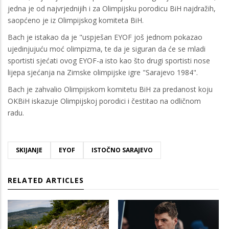
jedna je od najvrjednijih i za Olimpijsku porodicu BiH najdražih,
saopćeno je iz Olimpijskog komiteta BiH.
Bach je istakao da je "uspješan EYOF još jednom pokazao
ujedinjujuću moć olimpizma, te da je siguran da će se mladi
sportisti sjećati ovog EYOF-a isto kao što drugi sportisti nose
lijepa sjećanja na Zimske olimpijske igre "Sarajevo 1984".
Bach je zahvalio Olimpijskom komitetu BiH za predanost koju
OKBiH iskazuje Olimpijskoj porodici i čestitao na odličnom
radu.
SKIJANJE
EYOF
ISTOČNO SARAJEVO
RELATED ARTICLES