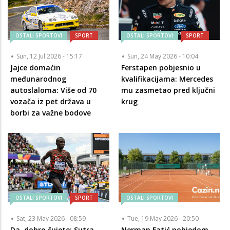
OSTALI SPORTOVI
SPORT
OSTALI SPORTOVI
SPORT
Sun, 12 Jul 2026 - 15:17
Sun, 24 May 2026 - 10:04
Jajce domaćin
Ferstapen pobjesnio u
međunarodnog
kvalifikacijama: Mercedes
autoslaloma: Više od 70
mu zasmetao pred ključni
vozača iz pet država u
krug
borbi za važne bodove
OSTALI SPORTOVI
SPORT
OSTALI SPORTOVI
Sat, 23 May 2026 - 08:59
Tue, 19 May 2026 - 20:50
Da, dobro čujete: Sutra
Nerman Fatić pobjedom