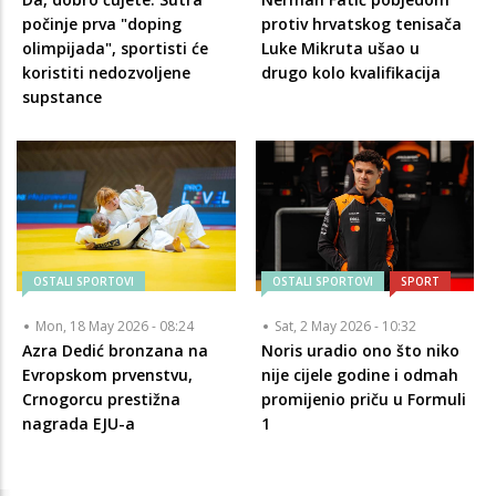
počinje prva "doping
protiv hrvatskog tenisača
olimpijada", sportisti će
Luke Mikruta ušao u
koristiti nedozvoljene
drugo kolo kvalifikacija
supstance
OSTALI SPORTOVI
OSTALI SPORTOVI
SPORT
Mon, 18 May 2026 - 08:24
Sat, 2 May 2026 - 10:32
Azra Dedić bronzana na
Noris uradio ono što niko
Evropskom prvenstvu,
nije cijele godine i odmah
Crnogorcu prestižna
promijenio priču u Formuli
nagrada EJU-a
1