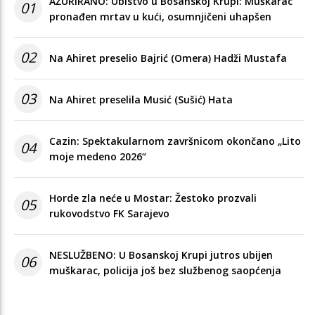
AŽURIRANO: Ubistvo u Bosanskoj Krupi: Muškarac
01
pronađen mrtav u kući, osumnjičeni uhapšen
02
Na Ahiret preselio Bajrić (Omera) Hadži Mustafa
03
Na Ahiret preselila Musić (Sušić) Hata
Cazin: Spektakularnom završnicom okončano „Lito
04
moje medeno 2026“
Horde zla neće u Mostar: Žestoko prozvali
05
rukovodstvo FK Sarajevo
NESLUŽBENO: U Bosanskoj Krupi jutros ubijen
06
muškarac, policija još bez službenog saopćenja